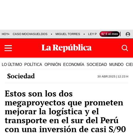
HOY
CASO MOCHASUELDOS
MIGUEL TORRES
LEY PULPÍN
PRECIO DEL
LO ÚLTIMO
POLÍTICA
OPINIÓN
ECONOMÍA
SOCIEDAD
MUNDO
CIE
Sociedad
30 Abr 2025 | 12:23 h
Estos son los dos
megaproyectos que prometen
mejorar la logística y el
transporte en el sur del Perú
con una inversión de casi S/90