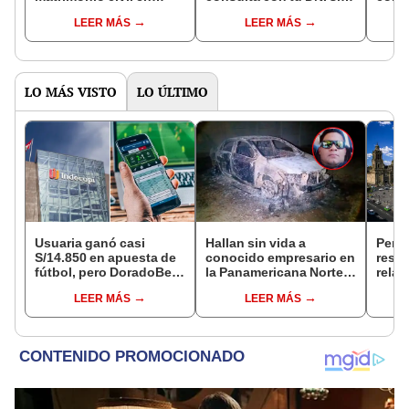
Reniec?
fuiste elegido miembro
LEER MÁS
LEER MÁS
de mesa para este 4 de
octubre en el link oficial
de la ONPE
LO MÁS VISTO
LO ÚLTIMO
Usuaria ganó casi
Hallan sin vida a
Perú
S/14.850 en apuesta de
conocido empresario en
resta
fútbol, pero DoradoBet
la Panamericana Norte
relac
se negó a pagar:
tras ser secuestrado en
diplo
LEER MÁS
LEER MÁS
Indecopi multó a la
Sullana, Piura
anul
empresa con más de S/
19.000