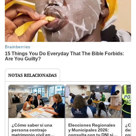
NOTAS RELACIONADAS
¿Cómo saber si una
Elecciones Regionales
¿Cóm
persona contrajo
y Municipales 2026:
denun
matrimonio civil en
consulta con tu DNI si
con 