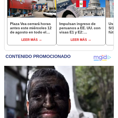
Plaza Vea cerrará horas
Impulsan ingreso de
Usuar
antes este miércoles 12
peruanos a EE. UU. con
S/14.
de agosto en todo el
visas E1 y E2:
fútbo
Perú: tiendas atenderán
emprendedores y
se ne
LEER MÁS
LEER MÁS
hasta las 7 p.m.
pymes serían los más
Indec
beneficiados
empr
19.0