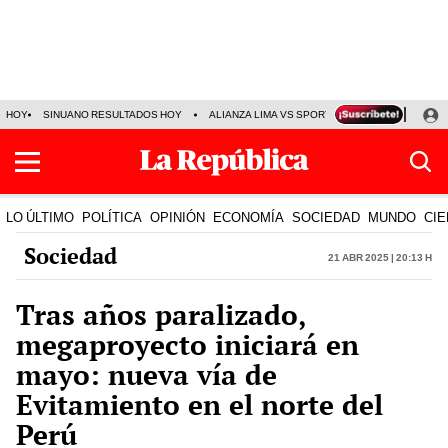
HOY
SINUANO RESULTADOS HOY
ALIANZA LIMA VS SPORT BOYS
JORGE MES
LO ÚLTIMO
POLÍTICA
OPINIÓN
ECONOMÍA
SOCIEDAD
MUNDO
CIE
Sociedad
21 Abr 2025 | 20:13 h
Tras años paralizado,
megaproyecto iniciará en
mayo: nueva vía de
Evitamiento en el norte del
Perú