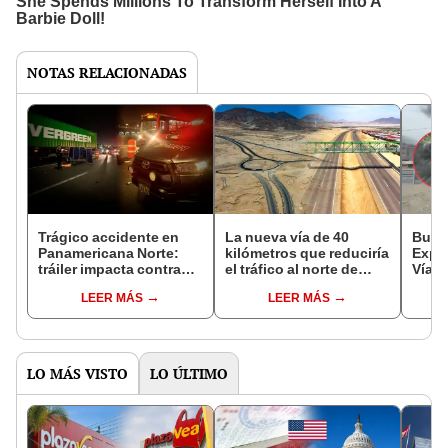
NOTAS RELACIONADAS
Trágico accidente en
La nueva vía de 40
Bus d
Panamericana Norte:
kilómetros que reduciría
Expre
tráiler impacta contra
el tráfico al norte de
Vía d
motociclista y ocasiona
Perú a 40 minutos y
cierra
LEER MÁS
LEER MÁS
congestión vehicular
costará US$ 174
de El
millones
LO MÁS VISTO
LO ÚLTIMO