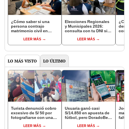
¿Cómo saber si una
Elecciones Regionales
¿Cóm
persona contrajo
y Municipales 2026:
denun
matrimonio civil en
consulta con tu DNI si
con 
Reniec?
fuiste elegido miembro
LEER MÁS
LEER MÁS
de mesa para este 4 de
octubre en el link oficial
de la ONPE
LO MÁS VISTO
LO ÚLTIMO
Turista denunció cobro
Usuaria ganó casi
Jocke
excesivo de S/ 50 por
S/14.850 en apuesta de
manti
fotografiarse con una
fútbol, pero DoradoBet
falta
alpaca en Cusco y
se negó a pagar:
¿desd
LEER MÁS
LEER MÁS
Serenazgo recuperó el
Indecopi multó a la
el ce