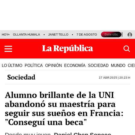
HOY
OLLANTA HUMALA
JANET TELLO
7 DE AGOSTO
TINKA RESULTADOS
LO ÚLTIMO
POLÍTICA
OPINIÓN
ECONOMÍA
SOCIEDAD
MUNDO
CIE
Sociedad
27 Abr 2025 | 20:23 h
Alumno brillante de la UNI
abandonó su maestría para
seguir sus sueños en Francia:
"Conseguí una beca"