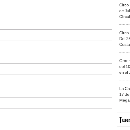
Circo
de Jul
Círcul
Circo
Del 2
Costa
Gran 
del 10
en el
La Ca
17 de 
Mega 
Ju