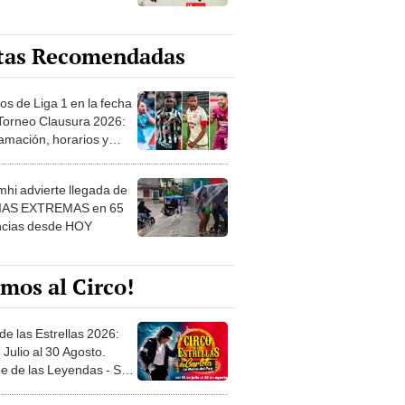
tas Recomendadas
os de Liga 1 en la fecha
 Torneo Clausura 2026:
amación, horarios y
 ver
hi advierte llegada de
IAS EXTREMAS en 65
ncias desde HOY
mos al Circo!
de las Estrellas 2026:
 Julio al 30 Agosto.
e de las Leyendas - San
l