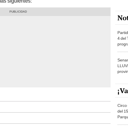
 las siguientes:
No
Partid
4 del
progr
dónde
Senam
LLUV
provi
¡Va
Circo 
del 15
Parqu
Migue