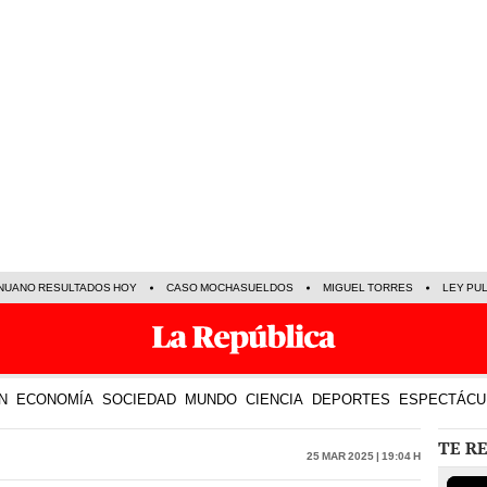
NUANO RESULTADOS HOY
CASO MOCHASUELDOS
MIGUEL TORRES
LEY PU
N
ECONOMÍA
SOCIEDAD
MUNDO
CIENCIA
DEPORTES
ESPECTÁCU
TE R
25 Mar 2025 | 19:04 h