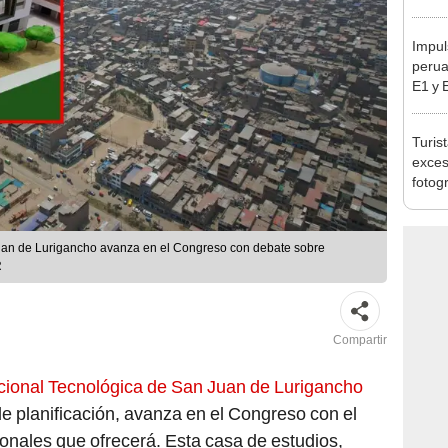
Lima
Impul
perua
E1 y 
pymes
benef
Turis
exces
fotog
en Cu
recup
uan de Lurigancho avanza en el Congreso con debate sobre
R
Compartir
cional Tecnológica de San Juan de Lurigancho
de planificación, avanza en el Congreso con el
ionales que ofrecerá. Esta casa de estudios,