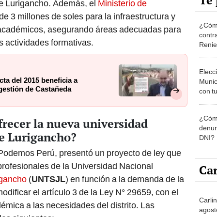
Te 
e Lurigancho. Además, el
Ministerio de
e 3 millones de soles para la infraestructura y
¿Cómo
 académicos, asegurando áreas adecuadas para
contra
as actividades formativas.
Reni
Elecc
ta del 2015 beneficia a
Munic
 gestión de Castañeda
con tu
miemb
de oct
¿Cómo
frecer la nueva universidad
la O
denun
de Lurigancho?
DNI?
e Podemos Perú, presentó un proyecto de ley que
profesionales de la Universidad Nacional
Car
igancho
(
UNTSJL
) en función a la demanda de la
odificar el artículo 3 de la Ley N° 29659, con el
Carlin
démica a las necesidades del distrito. Las
agost