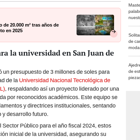
Maste
palab
nuest
o de 20.000 m² tras años de
to en 2025
Solita
de ca
moda.
ra la universidad en San Juan de
demue
Ajedre
ó un presupuesto de 3 millones de soles para
de es
piezas
dad de la
Universidad Nacional Tecnológica de
consi
L)
, respaldando así un proyecto liderado por una
da por reconocidos académicos. Este equipo se
amentos y directrices institucionales, sentando
y desarrollo futuro.
 Sector Público para el año fiscal 2024, estos
ión inicial de la universidad, asegurando su