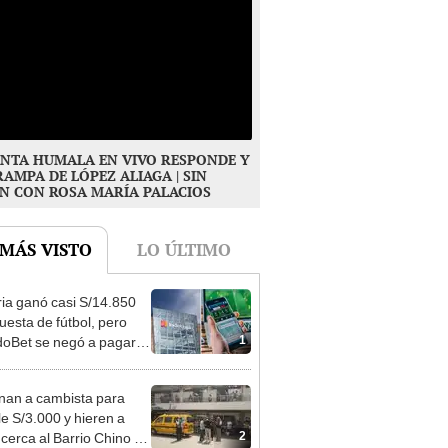
NTA HUMALA EN VIVO RESPONDE Y
RAMPA DE LÓPEZ ALIAGA | SIN
N CON ROSA MARÍA PALACIOS
 MÁS VISTO
LO ÚLTIMO
ia ganó casi S/14.850
uesta de fútbol, pero
1
oBet se negó a pagar:
opi multó a la empresa
ás de S/ 19.000
nan a cambista para
le S/3.000 y hieren a
2
 cerca al Barrio Chino en