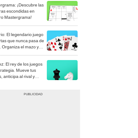
rgrama: ¡Descubre las
ras escondidas en
ro Mastergrama!
rio: El legendario juego
rtas que nunca pasa de
 Organiza el mazo y
stra tu habilidad.
z: El rey de los juegos
trategia. Mueve tus
, anticipa al rival y
gue el jaque mate.