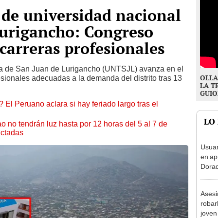
de universidad nacional
Lurigancho: Congreso
 carreras profesionales
ca de San Juan de Lurigancho (UNTSJL) avanza en el
OLLA
sionales adecuadas a la demanda del distrito tras 13
LA T
GUIO
 El Peruano aclara si hay feriado largo tras el
LO
ao no tendrán luz hasta por 12 horas del 5 al 7 de
ectadas
Usuar
en ap
Dorad
Indec
con m
Asesi
robar
joven