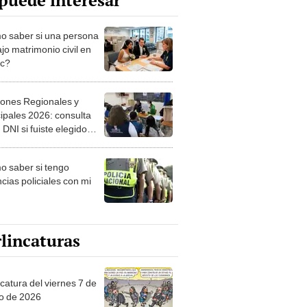
puede interesar
 saber si una persona
jo matrimonio civil en
ec?
iones Regionales y
ipales 2026: consulta
 DNI si fuiste elegido
ro de mesa para este 4
ubre en el link oficial de
 saber si tengo
NPE
cias policiales con mi
lincaturas
catura del viernes 7 de
o de 2026