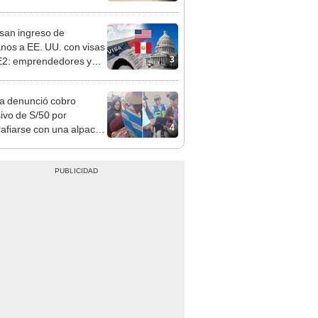
 Cercado
san ingreso de
nos a EE. UU. con visas
3
E2: emprendedores y
 serían los más
iciados
ta denunció cobro
ivo de S/50 por
4
rafiarse con una alpaca
sco: serenazgo
eró el dinero