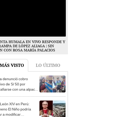
NTA HUMALA EN VIVO RESPONDE Y
RAMPA DE LÓPEZ ALIAGA | SIN
N CON ROSA MARÍA PALACIOS
 MÁS VISTO
LO ÚLTIMO
ta denunció cobro
ivo de S/ 50 por
1
rafiarse con una alpaca
sco y Serenazgo
eró el dinero
León XIV en Perú:
eno El Niño podría
2
ar a modificar