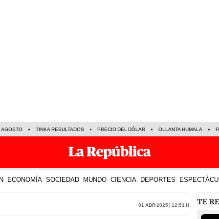
E AGOSTO
TINKA RESULTADOS
PRECIO DEL DÓLAR
OLLANTA HUMALA
P
N
ECONOMÍA
SOCIEDAD
MUNDO
CIENCIA
DEPORTES
ESPECTÁCU
TE R
01 Abr 2025 | 12:51 h