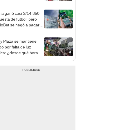
idades si surge una
gencia
ia ganó casi S/14.850
uesta de fútbol, pero
3
oBet se negó a pagar:
opi multó a la empresa
ás de S/ 19.000
y Plaza se mantiene
o por falta de luz
4
rica: ¿desde qué hora
á el centro comercial?