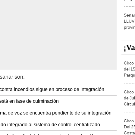
dónde
Senam
LLUV
provi
¡Va
Circo 
del 15
Parqu
sanar son:
Migue
contra incendios sigue en proceso de integración
Circo
de Jul
está en fase de culminación
Círcul
rma de voz se encuentra pendiente de su integración
Circo
ido integrado al sistema de control centralizado
Del 2
Costa