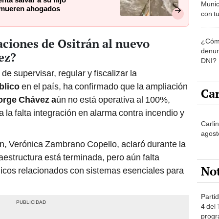
nta salvar a su hijo
Munic
s mueren ahogados
con tu
miemb
de oct
aciones de Ositrán al nuevo
¿Cómo
la O
denun
ez?
DNI?
e supervisar, regular y fiscalizar la
blico
en el país, ha confirmado que la ampliación
Car
orge Chávez a
ún no está operativa al 100%,
a la falta integración en alarma contra incendio y
Carli
agost
án, Verónica Zambrano Copello, aclaró durante la
aestructura está terminada, pero aún falta
No
icos relacionados con sistemas esenciales para
Partid
4 del
progr