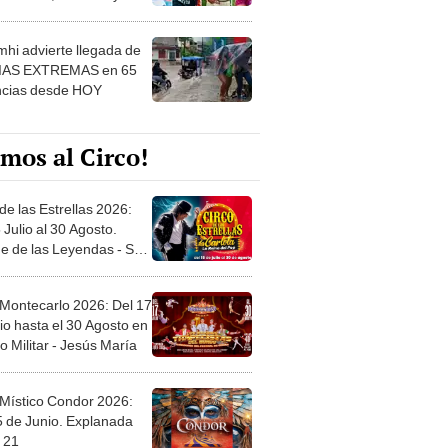
 ver
hi advierte llegada de
IAS EXTREMAS en 65
ncias desde HOY
mos al Circo!
de las Estrellas 2026:
 Julio al 30 Agosto.
e de las Leyendas - San
l
 Montecarlo 2026: Del 17
io hasta el 30 Agosto en
o Militar - Jesús María
 Místico Condor 2026:
5 de Junio. Explanada
 21