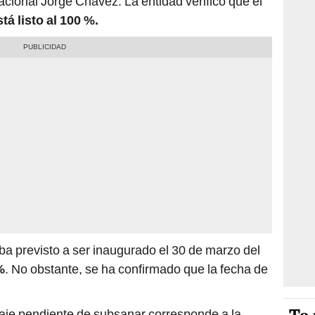
acional Jorge Chávez. La entidad verificó que el
á listo al 100 %.
aba previsto a ser inaugurado el 30 de marzo del
%
. No obstante, se ha confirmado que la fecha de
taje pendiente de subsanar corresponde a la