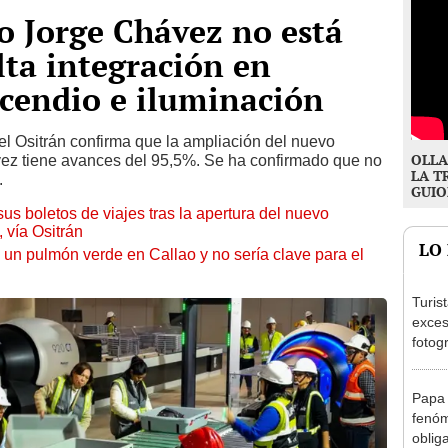
o Jorge Chávez no está
alta integración en
cendio e iluminación
el Ositrán confirma que la ampliación del nuevo
OLLA
vez tiene avances del 95,5%. Se ha confirmado que no
LA T
.
GUIO
s boletos de viajes tras la apertura del nuevo
 vía Ositrán
LO
 un pulmón verde en Callao y no sería clave para el
Turis
exces
fotog
en Cu
recup
Papa 
fenóm
oblig