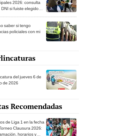
ipales 2026: consulta
 DNI si fuiste elegido
ro de mesa para este 4
ubre en el link oficial de
 saber si tengo
NPE
cias policiales con mi
lincaturas
ncatura del jueves 6 de
o de 2026
tas Recomendadas
os de Liga 1 en la fecha
 Torneo Clausura 2026:
amación, horarios y