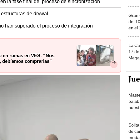
en la fase final del proceso de sincronización
r estructuras de drywal
Gran 
del 10
no han superado el proceso de integración
en el
La Ca
17 de 
io en ruinas en VES: “Nos
Mega 
s, debíamos comprarlas”
Ju
Maste
palab
nuest
Solita
de ca
moda.