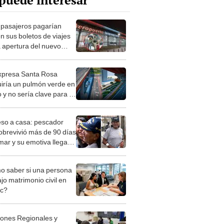
puede interesar
 pasajeros pagarían
n sus boletos de viajes
a apertura del nuevo
uerto Jorge Chávez en
 vía Ositrán
xpresa Santa Rosa
uiría un pulmón verde en
 y no sería clave para el
o al Jorge Chávez
so a casa: pescador
obrevivió más de 90 días
 mar y su emotiva llegada
, "Yo creo en los
ros"
 saber si una persona
jo matrimonio civil en
ec?
iones Regionales y