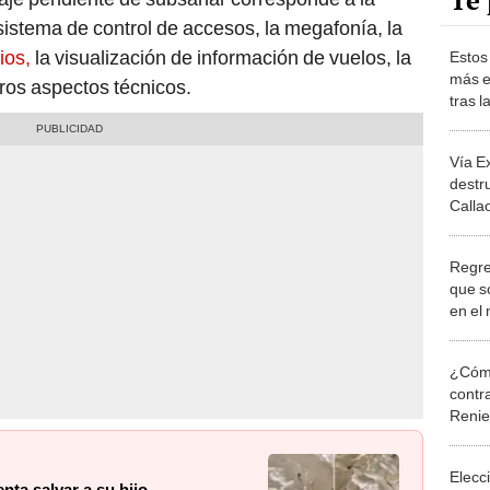
Te 
l sistema de control de accesos, la megafonía, la
ios,
la visualización de información de vuelos, la
Estos
más e
tros aspectos técnicos.
tras l
Aerop
2025,
Vía E
destr
Callao
acces
Regre
que s
en el
a Lima
milag
¿Cómo
contra
Reni
Elecc