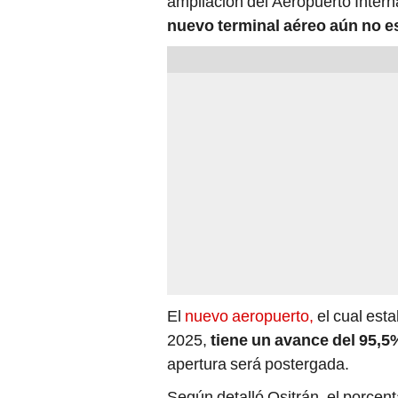
ampliación del Aeropuerto Intern
nuevo terminal aéreo aún no est
El
nuevo aeropuerto,
el cual est
2025,
tiene un avance del 95,5
apertura será postergada.
Según detalló Ositrán, el porcen