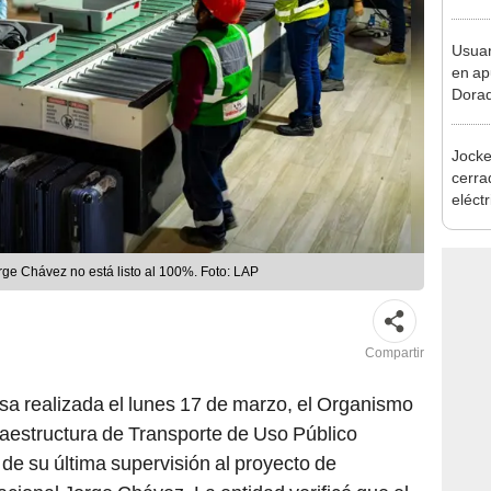
activ
emer
Usuar
en ap
Dorad
Indec
con m
Jocke
cerrad
eléct
abrir
rge Chávez no está listo al 100%. Foto: LAP
Compartir
sa realizada el lunes 17 de marzo, el Organismo
fraestructura de Transporte de Uso Público
 de su última supervisión al proyecto de