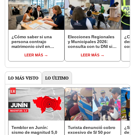
¿Cómo saber si una
Elecciones Regionales
¿Cóm
persona contrajo
y Municipales 2026:
denun
matrimonio civil en
consulta con tu DNI si
con 
Reniec?
fuiste elegido miembro
LEER MÁS
LEER MÁS
de mesa para este 4 de
octubre en el link oficial
de la ONPE
LO MÁS VISTO
LO ÚLTIMO
Temblor en Junín:
Turista denunció cobro
¿Se t
sismo de magnitud 5,0
excesivo de S/ 50 por
de a