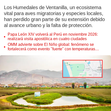
Los Humedales de Ventanilla, un ecosistema
vital para aves migratorias y especies locales,
han perdido gran parte de su extensión debido
al avance urbano y la falta de protección.
Papa León XIV volverá al Perú en noviembre 2026:
realizará visita apostólica en cuatro ciudades
OMM advierte sobre El Niño global: fenómeno se
fortalecerá como evento "fuerte" con temperaturas
récord este 2026