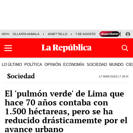
HOY
OLLANTA HUMALA
JANET TELLO
7 DE AGOSTO
TINKA RESULTADOS
LO ÚLTIMO
POLÍTICA
OPINIÓN
ECONOMÍA
SOCIEDAD
MUNDO
CIE
Sociedad
17 Mar 2025 | 7:35 h
El 'pulmón verde' de Lima que
hace 70 años contaba con
1.500 héctareas, pero se ha
reducido drásticamemte por el
avance urbano