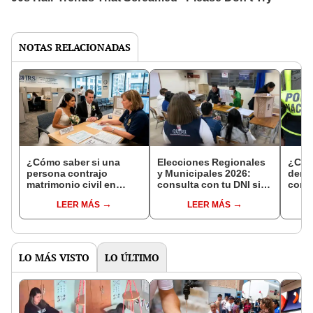
NOTAS RELACIONADAS
¿Cómo saber si una
Elecciones Regionales
¿Cóm
persona contrajo
y Municipales 2026:
denun
matrimonio civil en
consulta con tu DNI si
con 
Reniec?
fuiste elegido miembro
LEER MÁS
LEER MÁS
de mesa para este 4 de
octubre en el link oficial
de la ONPE
LO MÁS VISTO
LO ÚLTIMO