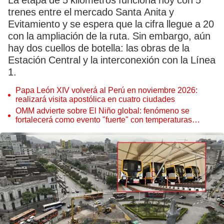
La etapa de 5 kilómetros funciona hoy con 5
trenes entre el mercado Santa Anita y
Evitamiento y se espera que la cifra llegue a 20
con la ampliación de la ruta. Sin embargo, aún
hay dos cuellos de botella: las obras de la
Estación Central y la interconexión con la Línea
1.
Papa León XIV volverá al Perú en noviembre 2026:
realizará visita apostólica en cuatro ciudades
OMM advierte sobre El Niño global: fenómeno se
fortalecerá como evento "fuerte" con temperaturas
récord este 2026