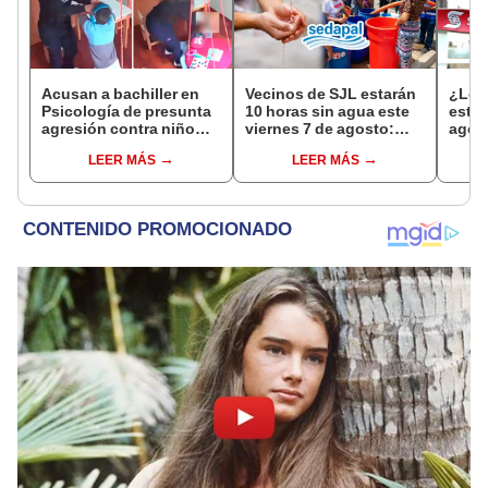
Acusan a bachiller en
Vecinos de SJL estarán
¿Los
Psicología de presunta
10 horas sin agua este
este 
agresión contra niño
viernes 7 de agosto:
agos
con autismo en Surco:
revisa las zonas
horar
LEER MÁS
LEER MÁS
cámaras captan el
afectadas, según
habil
hecho
Sedapal
Inter
Banc