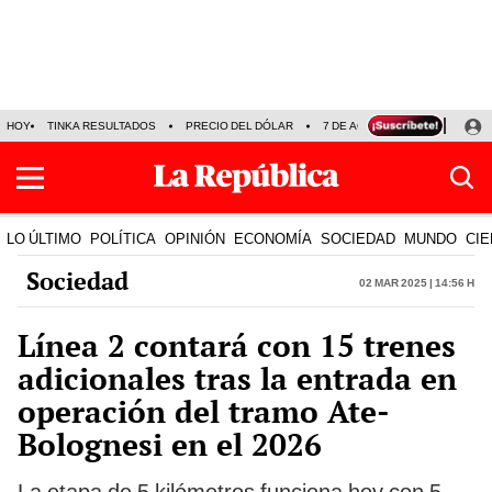
HOY
TINKA RESULTADOS
PRECIO DEL DÓLAR
7 DE AGOSTO
OLLANTA H
LO ÚLTIMO
POLÍTICA
OPINIÓN
ECONOMÍA
SOCIEDAD
MUNDO
CIE
Sociedad
02 Mar 2025 | 14:56 h
Línea 2 contará con 15 trenes
adicionales tras la entrada en
operación del tramo Ate-
Bolognesi en el 2026