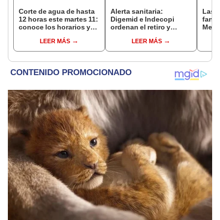
Corte de agua de hasta
Alerta sanitaria:
Las 
12 horas este martes 11:
Digemid e Indecopi
fant
conoce los horarios y
ordenan el retiro y
Metr
zonas afectadas en
destrucción de estos
ampli
LEER MÁS
LEER MÁS
Miraflores, SJL, Los
productos médicos
incon
Olivos y más
contra el cáncer por
buse
riesgos a la salud
esta