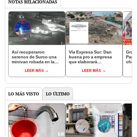
NOTAS RELACIONADAS
Así recuperaron
Vía Expresa Sur: Dan
Grave
serenos de Surco una
buena pro a empresa
Pana
minivan robada en la
que elaborará
choqu
Panamericana Sur:
expediente técnico del
Chin
LEER MÁS
LEER MÁS
cámaras captan veloz
proyecto
puent
operativo
10 he
LO MÁS VISTO
LO ÚLTIMO