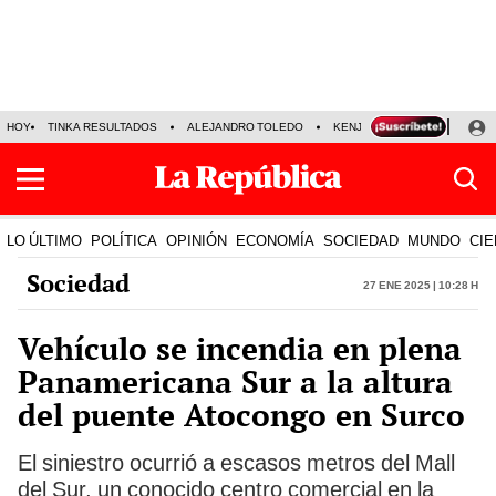
HOY
TINKA RESULTADOS
ALEJANDRO TOLEDO
KENJI FUJIMORI
PRECIO
LO ÚLTIMO
POLÍTICA
OPINIÓN
ECONOMÍA
SOCIEDAD
MUNDO
CIE
Sociedad
27 Ene 2025 | 10:28 h
Vehículo se incendia en plena
Panamericana Sur a la altura
del puente Atocongo en Surco
El siniestro ocurrió a escasos metros del Mall
del Sur, un conocido centro comercial en la