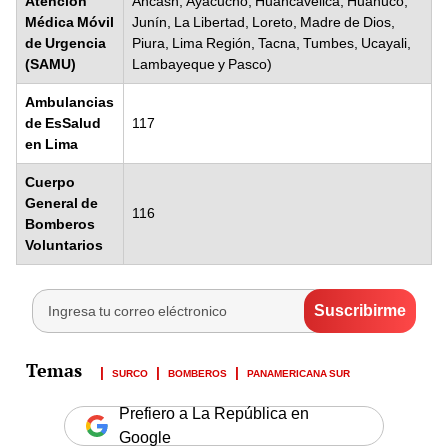
Atención
Áncash, Ayacucho, Huancavelica, Huánuco,
Médica Móvil
Junín, La Libertad, Loreto, Madre de Dios,
de Urgencia
Piura, Lima Región, Tacna, Tumbes, Ucayali,
(SAMU)
Lambayeque y Pasco)
Ambulancias
de EsSalud
117
en Lima
Cuerpo
General de
116
Bomberos
Voluntarios
SURCO
BOMBEROS
PANAMERICANA SUR
Prefiero a La República en
Google