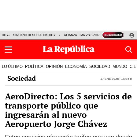
HOY
SINUANO RESULTADOS HOY
ALIANZA LIMA VS SPORT BOYS
JORGE MES
LO ÚLTIMO
POLÍTICA
OPINIÓN
ECONOMÍA
SOCIEDAD
MUNDO
CIE
Sociedad
17 Ene 2025 | 14:35 h
AeroDirecto: Los 5 servicios de
transporte público que
ingresarán al nuevo
Aeropuerto Jorge Chávez