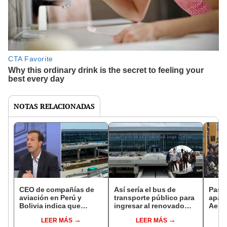
NOTAS RELACIONADAS
CEO de compañías de
Así sería el bus de
Pasaj
aviación en Perú y
transporte público para
apag
Bolivia indica que
ingresar al renovado
Aero
nuevo aeropuerto Jorge
Aeropuerto Jorge
Cháv
LEER MÁS
LEER MÁS
Chávez lleva 16 años de
Chávez desde marzo de
inde