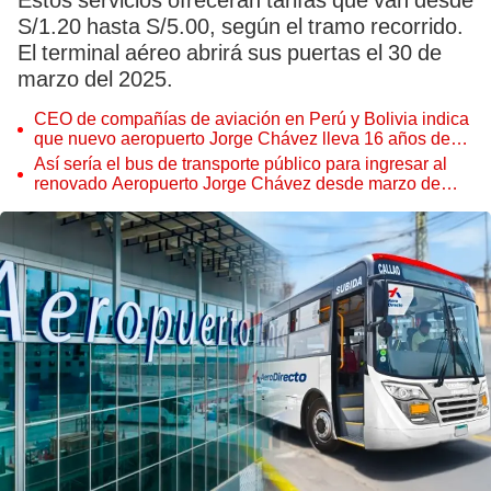
Estos servicios ofrecerán tarifas que van desde
S/1.20 hasta S/5.00, según el tramo recorrido.
El terminal aéreo abrirá sus puertas el 30 de
marzo del 2025.
CEO de compañías de aviación en Perú y Bolivia indica
que nuevo aeropuerto Jorge Chávez lleva 16 años de
atraso: "Debía estar listo en 2009"
Así sería el bus de transporte público para ingresar al
renovado Aeropuerto Jorge Chávez desde marzo de
2025