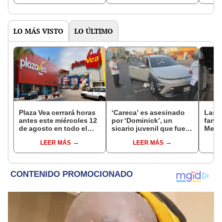
atraso: "Debía estar
2025
Corp
listo en 2009"
LO MÁS VISTO
LO ÚLTIMO
Plaza Vea cerrará horas
‘Careca’ es asesinado
Las 
antes este miércoles 12
por ‘Dominick’, un
fant
de agosto en todo el
sicario juvenil que fue
Metr
Perú: tiendas atenderán
capturado tras el crimen
ampli
LEER MÁS
LEER MÁS
hasta las 7 p.m.
incon
buse
esta