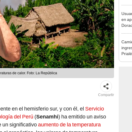
en Cu
recup
Usuar
en ap
Dorad
Indec
con m
Camió
ingre
Prial
intens
raturas de calor. Foto: La República
Compartir
te en el hemisferio sur, y con él, el
Servicio
logía del Perú
(
Senamhi
) ha emitido un aviso
un significativo
aumento de la temperatura