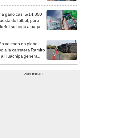
sco y Serenazgo
eró el dinero
ia ganó casi S/14.850
uesta de fútbol, pero
3
oBet se negó a pagar:
opi multó a la empresa
ás de S/ 19.000
n volcado en pleno
so a la carretera Ramiro
4
é a Huachipa genera
o tráfico