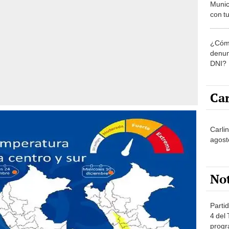
Munic
con tu
miemb
de oct
¿Cómo
la O
denun
DNI?
Car
Carlin
agost
No
Partid
4 del
progr