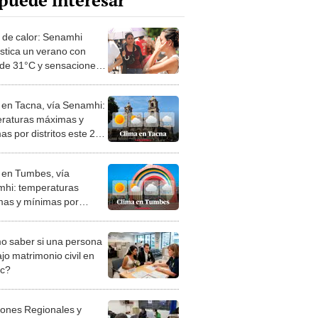
puede interesar
a de calor: Senamhi
stica un verano con
 de 31°C y sensaciones
cas altas
 en Tacna, vía Senamhi:
raturas máximas y
as por distritos este 23
ciembre
 en Tumbes, vía
hi: temperaturas
as y mínimas por
tos este 23 de diciembre
 saber si una persona
jo matrimonio civil en
ec?
iones Regionales y