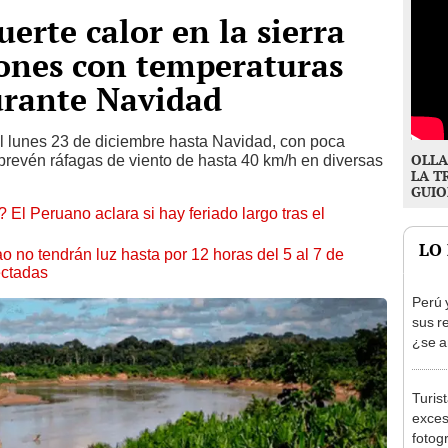
erte calor en la sierra
iones con temperaturas
urante Navidad
l lunes 23 de diciembre hasta Navidad, con poca
OLLA
 prevén ráfagas de viento de hasta 40 km/h en diversas
LA T
GUIO
 El Peruano aclara si hay feriado largo tras el
LO
ao no tendrán luz hasta por 12 horas del 5 al 7 de
ectadas
Perú 
sus r
¿se a
Turis
exces
fotog