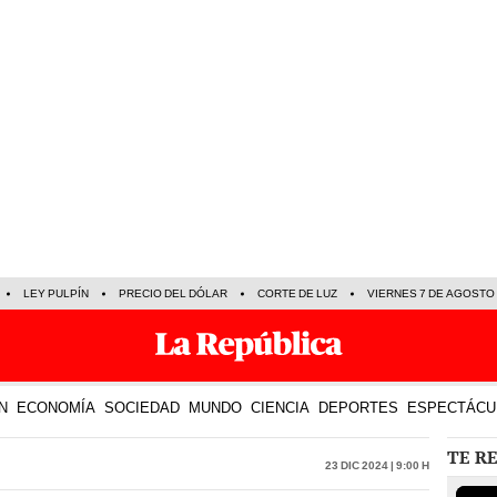
LEY PULPÍN
PRECIO DEL DÓLAR
CORTE DE LUZ
VIERNES 7 DE AGOSTO
N
ECONOMÍA
SOCIEDAD
MUNDO
CIENCIA
DEPORTES
ESPECTÁCU
TE R
23 Dic 2024 | 9:00 h