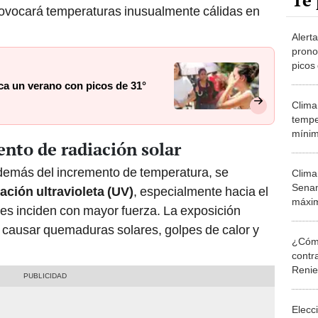
Te 
ovocará temperaturas inusualmente cálidas en
Alert
prono
picos
térmi
ca un verano con picos de 31°
Clima
tempe
mínim
nto de radiación solar
de di
demás del incremento de temperatura, se
Clima
Senam
ación ultravioleta (UV)
, especialmente hacia el
máxim
es inciden con mayor fuerza. La exposición
distri
 causar quemaduras solares, golpes de calor y
¿Cómo
contra
Reni
Elecc