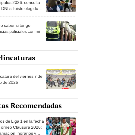
ipales 2026: consulta
 DNI si fuiste elegido
ro de mesa para este 4
ubre en el link oficial de
 saber si tengo
NPE
cias policiales con mi
lincaturas
catura del viernes 7 de
o de 2026
tas Recomendadas
os de Liga 1 en la fecha
 Torneo Clausura 2026:
amación, horarios y