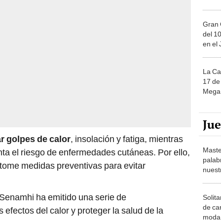
Gran 
del 10
en el
La Ca
17 de 
Mega 
Ju
r golpes de calor
, insolación y fatiga, mientras
Maste
nta el riesgo de enfermedades cutáneas. Por ello,
palab
 tome medidas preventivas para evitar
nuest
l Senamhi ha emitido una serie de
Solita
de ca
efectos del calor y proteger la salud de la
moda.