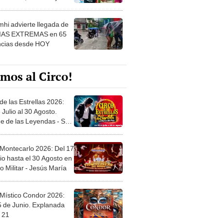
 ver
hi advierte llegada de
IAS EXTREMAS en 65
ncias desde HOY
mos al Circo!
de las Estrellas 2026:
 Julio al 30 Agosto.
e de las Leyendas - San
l
 Montecarlo 2026: Del 17
io hasta el 30 Agosto en
o Militar - Jesús María
 Místico Condor 2026:
5 de Junio. Explanada
 21