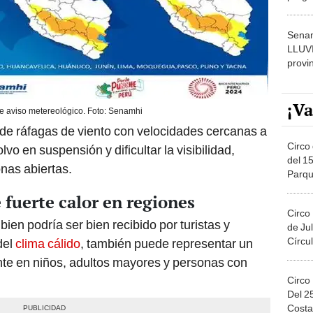
dónde
Senam
LLUV
provi
¡Va
 aviso metereológico. Foto: Senamhi
 de ráfagas de viento con velocidades cercanas a
Circo 
vo en suspensión y dificultar la visibilidad,
del 15
nas abiertas.
Parqu
Migue
fuerte calor en regiones
Circo
ien podría ser bien recibido por turistas y
de Jul
Círcul
del
clima cálido
, también puede representar un
nte en niños, adultos mayores y personas con
Circo
Del 2
Costa