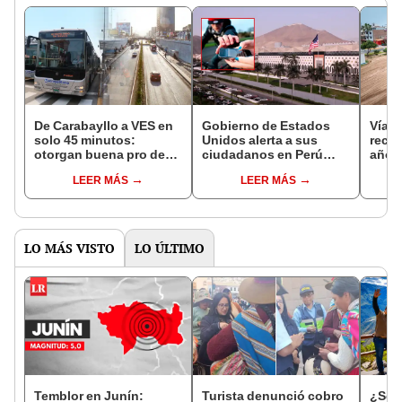
De Carabayllo a VES en
Gobierno de Estados
Vía E
solo 45 minutos:
Unidos alerta a sus
reci
otorgan buena pro de
ciudadanos en Perú
año,
vía que conectará el
sobre aumento de
elimi
LEER MÁS
LEER MÁS
Metropolitano con la
asaltos y robos en Lima
Línea 1
LO MÁS VISTO
LO ÚLTIMO
Temblor en Junín:
Turista denunció cobro
¿Se t