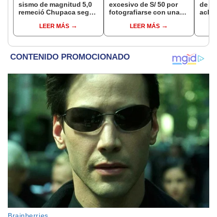
sismo de magnitud 5,0
excesivo de S/ 50 por
de a
remeció Chupaca según
fotografiarse con una
aclar
IGP
alpaca en Cusco y
largo
LEER MÁS
LEER MÁS
Serenazgo recuperó el
del 6
dinero