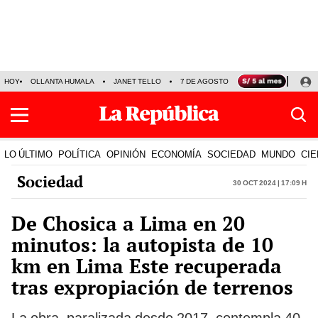
HOY
OLLANTA HUMALA
JANET TELLO
7 DE AGOSTO
TINKA RESULTADOS
LO ÚLTIMO
POLÍTICA
OPINIÓN
ECONOMÍA
SOCIEDAD
MUNDO
CIE
Sociedad
30 Oct 2024 | 17:09 h
De Chosica a Lima en 20
minutos: la autopista de 10
km en Lima Este recuperada
tras expropiación de terrenos