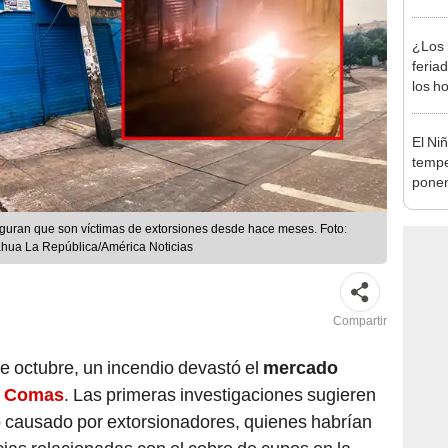
desca
¿Los 
feria
los h
habil
BBVA 
El Ni
tempe
ponen
produ
ran que son víctimas de extorsiones desde hace meses. Foto:
hua La República/América Noticias
Compartir
e octubre, un incendio devastó el
mercado
e
Comas
. Las primeras investigaciones sugieren
do causado por extorsionadores, quienes habrían