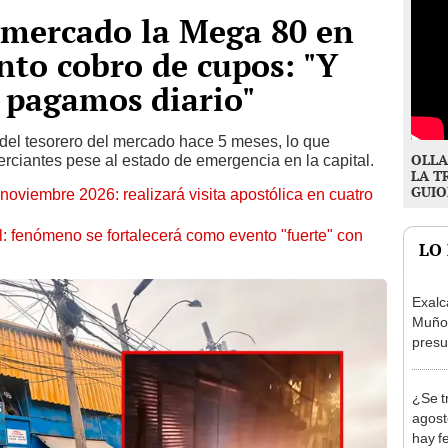
 mercado la Mega 80 en
to cobro de cupos: "Y
 pagamos diario"
 del tesorero del mercado hace 5 meses, lo que
OLLA
rciantes pese al estado de emergencia en la capital.
LA T
GUIO
oviembre 2026: realizará visita apostólica en cuatro
: fenómeno se fortalecerá como evento "fuerte" con
LO
Exalc
Muñoz
presu
seren
¿Se t
agost
hay fe