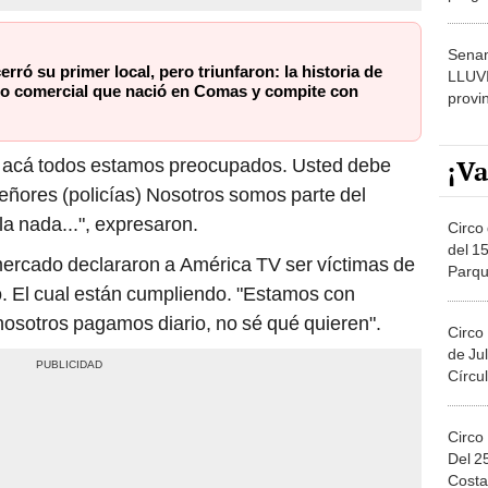
dónde
Senam
rró su primer local, pero triunfaron: la historia de
LLUV
io comercial que nació en Comas y compite con
provi
, acá todos estamos preocupados. Usted debe
¡Va
 señores (policías) Nosotros somos parte del
la nada...", expresaron.
Circo 
del 15
mercado declararon a América TV ser víctimas de
Parqu
o. El cual están cumpliendo. "Estamos con
Migue
osotros pagamos diario, no sé qué quieren".
Circo
de Jul
Círcul
Circo
Del 2
Costa