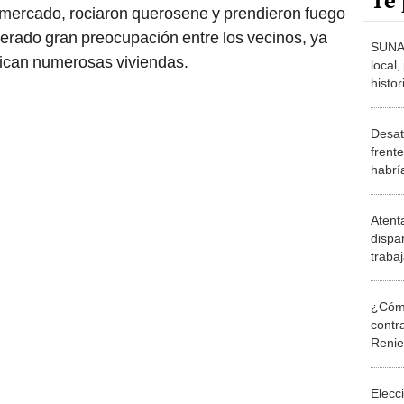
Te 
l mercado, rociaron querosene y prendieron fuego
enerado gran preocupación entre los vecinos, ya
SUNAT
ican numerosas viviendas.
local,
histor
comer
Comas
Desat
frente
habría
estad
Atent
dispa
traba
¿Cómo
contra
Reni
Elecc