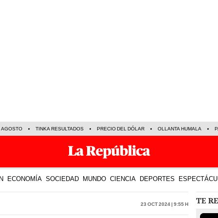
E AGOSTO
TINKA RESULTADOS
PRECIO DEL DÓLAR
OLLANTA HUMALA
P
N
ECONOMÍA
SOCIEDAD
MUNDO
CIENCIA
DEPORTES
ESPECTÁCU
TE R
23 Oct 2024 | 9:55 h