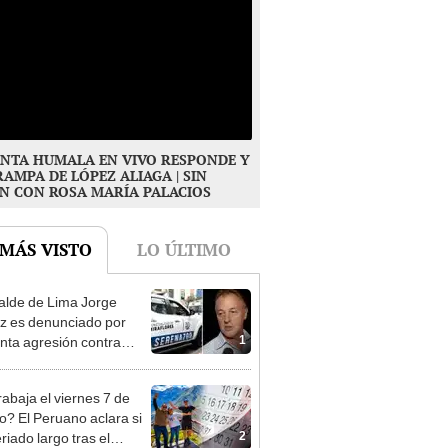
NTA HUMALA EN VIVO RESPONDE Y
RAMPA DE LÓPEZ ALIAGA | SIN
N CON ROSA MARÍA PALACIOS
 MÁS VISTO
LO ÚLTIMO
alde de Lima Jorge
 es denunciado por
1
nta agresión contra
a gestante de Miraflores
rabaja el viernes 7 de
o? El Peruano aclara si
2
riado largo tras el