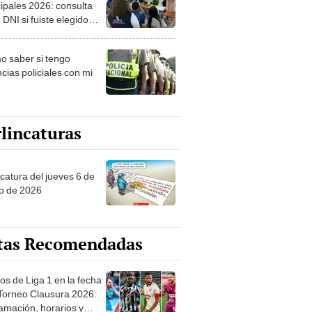
ipales 2026: consulta
 DNI si fuiste elegido
ro de mesa para este 4
ubre en el link oficial de
 saber si tengo
NPE
cias policiales con mi
lincaturas
ncatura del jueves 6 de
o de 2026
tas Recomendadas
os de Liga 1 en la fecha
 Torneo Clausura 2026:
amación, horarios y