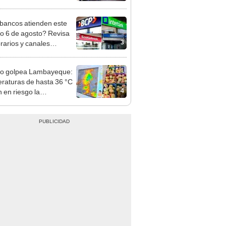
nso del 6 de agosto
bancos atienden este
do 6 de agosto? Revisa
3
orarios y canales
itados en BCP, Interbank,
y Banco de la Nación
ño golpea Lambayeque:
raturas de hasta 36 °C
4
 en riesgo la
cción de mango y palta