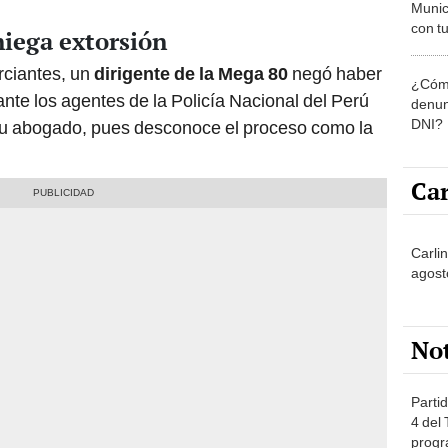
Munic
con tu
niega extorsión
miemb
de oct
rciantes, un
dirigente de la Mega 80
negó haber
¿Cómo
la O
nte los agentes de la Policía Nacional del Perú
denun
DNI?
 su abogado, pues desconoce el proceso como la
Car
Carli
agost
No
Partid
4 del
progr