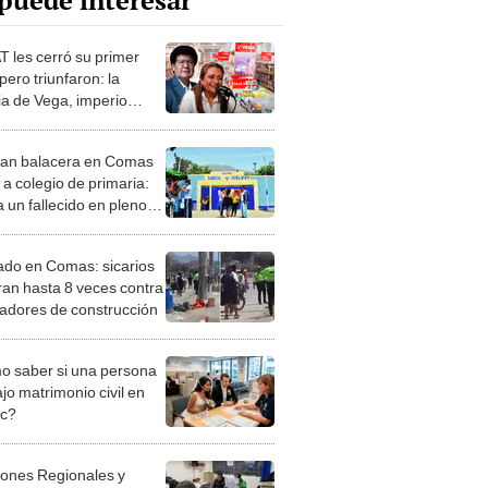
puede interesar
 les cerró su primer
 pero triunfaron: la
ia de Vega, imperio
cial que nació en
 y compite con Makro
an balacera en Comas
 a colegio de primaria:
 un fallecido en pleno
o de emergencia
ado en Comas: sicarios
ran hasta 8 veces contra
jadores de construcción
 saber si una persona
jo matrimonio civil en
ec?
iones Regionales y