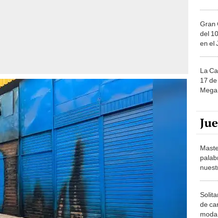
Gran 
del 10
en el
La Ca
17 de 
Mega 
Ju
Maste
palab
nuest
Solita
de ca
moda.