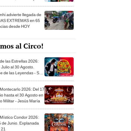
 ver
hi advierte llegada de
IAS EXTREMAS en 65
ncias desde HOY
mos al Circo!
de las Estrellas 2026:
 Julio al 30 Agosto.
e de las Leyendas - San
l
 Montecarlo 2026: Del 17
io hasta el 30 Agosto en
o Militar - Jesús María
 Místico Condor 2026:
5 de Junio. Explanada
 21