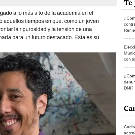
Te 
egado a lo más alto de la academia en el
¿Cómo
ó aquellos tiempos en que, como un joven
contra
rontar la rigurosidad y la tensión de una
Reni
maría para un futuro destacado. Esta es su
Elecc
Munic
con tu
miemb
de oct
¿Cómo
la O
denun
DNI?
Car
Carli
agost