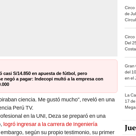
Circo
de Jul
Círcul
Circo
Del 2
Costa
Gran 
del 10
 casi S/14.850 en apuesta de fútbol, pero
en el
e negó a pagar: Indecopi multó a la empresa con
9.000
La Ca
piraban ciencia. Me gustó mucho”, reveló en una
17 de 
iencia Perú TV.
Mega 
profesional en la UNI, Deza se preparó en una
,
logró ingresar a la carrera de Ingeniería
Ju
n embargo, según su propio testimonio, su primer