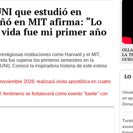
UNI que estudió en
ó en MIT afirma: “Lo
i vida fue mi primer año
OLLA
estigiosas instituciones como Harvard y el MIT,
LA T
GUIO
ida fue superar los primeros semestres en la
UNI). Conoce la inspiradora historia de este extoso
LO
oviembre 2026: realizará visita apostólica en cuatro
Usuar
: fenómeno se fortalecerá como evento "fuerte" con
en ap
Dorad
Indec
con m
Turis
exces
fotog