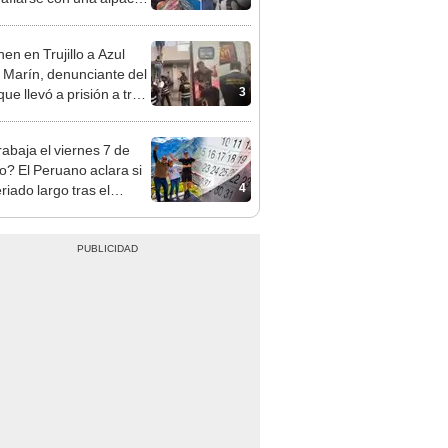
sco y Serenazgo
eró el dinero
en en Trujillo a Azul
 Marín, denunciante del
3
ue llevó a prisión a tres
as
rabaja el viernes 7 de
o? El Peruano aclara si
4
riado largo tras el
nso del 6 de agosto