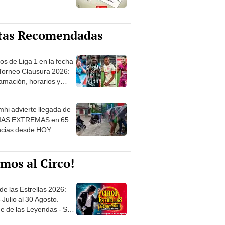
tas Recomendadas
os de Liga 1 en la fecha
 Torneo Clausura 2026:
amación, horarios y
 ver
hi advierte llegada de
IAS EXTREMAS en 65
ncias desde HOY
mos al Circo!
de las Estrellas 2026:
 Julio al 30 Agosto.
e de las Leyendas - San
l