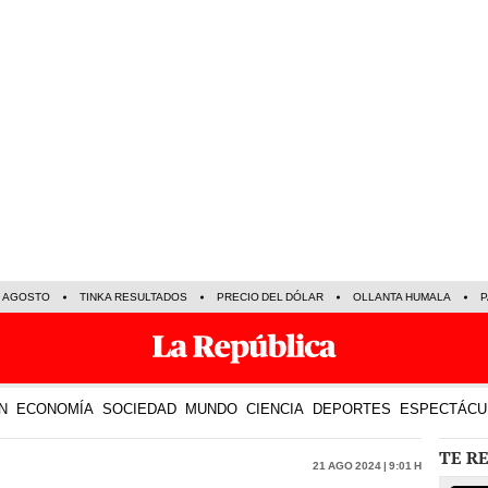
E AGOSTO
TINKA RESULTADOS
PRECIO DEL DÓLAR
OLLANTA HUMALA
P
N
ECONOMÍA
SOCIEDAD
MUNDO
CIENCIA
DEPORTES
ESPECTÁCU
TE R
21 Ago 2024 | 9:01 h