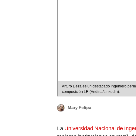
Arturo Deza es un destacado ingeniero perua
composición LR (Andina/Linkedin).
Mary Felipa
La
Universidad Nacional de Ingen
mejores instituciones en
Perú
, d