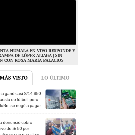
NTA HUMALA EN VIVO RESPONDE Y
RAMPA DE LÓPEZ ALIAGA | SIN
N CON ROSA MARÍA PALACIOS
 MÁS VISTO
LO ÚLTIMO
ia ganó casi S/14.850
uesta de fútbol, pero
1
oBet se negó a pagar:
opi multó a la empresa
ás de S/ 19.000
ta denunció cobro
ivo de S/ 50 por
2
rafiarse con una alpaca