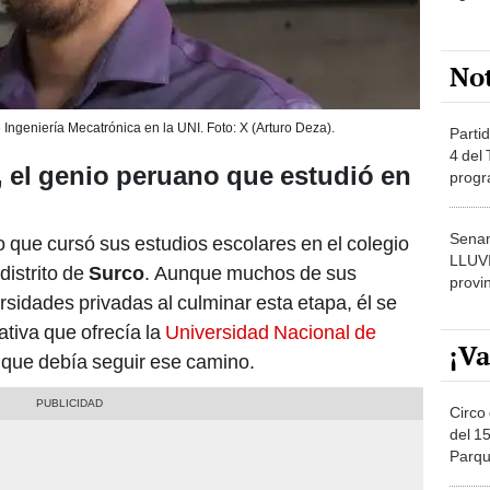
No
 Ingeniería Mecatrónica en la UNI. Foto: X (Arturo Deza).
Partid
4 del
 el genio peruano que estudió en
progr
dónde
Senam
 que cursó sus estudios escolares en el colegio
LLUV
distrito de
Surco
. Aunque muchos de sus
provi
idades privadas al culminar esta etapa, él se
ativa que ofrecía la
Universidad Nacional de
¡Va
o que debía seguir ese camino.
Circo 
del 15
Parqu
Migue