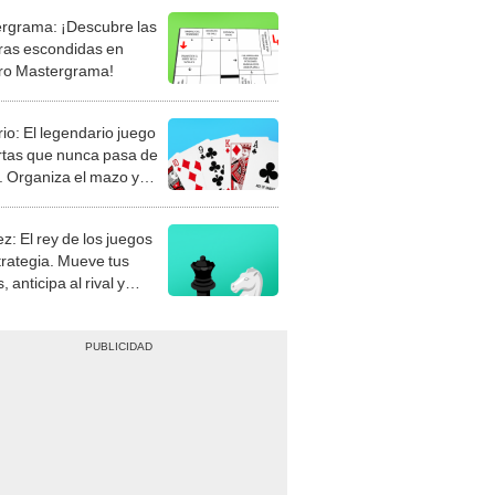
rgrama: ¡Descubre las
ras escondidas en
ro Mastergrama!
rio: El legendario juego
rtas que nunca pasa de
 Organiza el mazo y
stra tu habilidad.
z: El rey de los juegos
trategia. Mueve tus
, anticipa al rival y
gue el jaque mate.