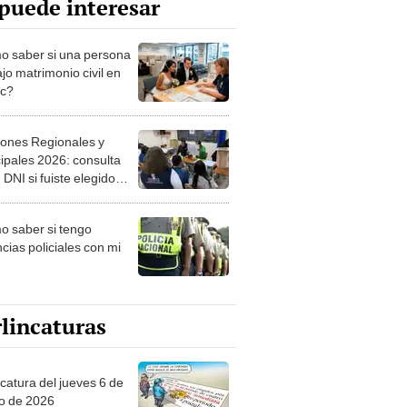
puede interesar
 saber si una persona
jo matrimonio civil en
ec?
iones Regionales y
ipales 2026: consulta
 DNI si fuiste elegido
ro de mesa para este 4
ubre en el link oficial de
 saber si tengo
NPE
cias policiales con mi
lincaturas
ncatura del jueves 6 de
o de 2026