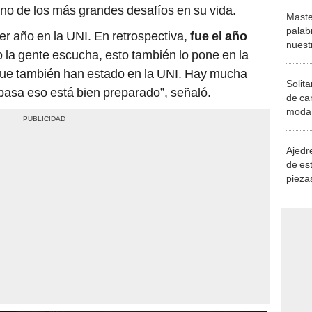
 uno de los más grandes desafíos en su vida.
Maste
palab
mer año en la UNI. En retrospectiva,
fue el año
nuest
o la gente escucha, esto también lo pone en la
 que también han estado en la UNI. Hay mucha
Solita
 pasa eso está bien preparado”, señaló.
de ca
moda.
demue
Ajedre
de es
piezas
consi