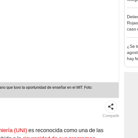
en Cu
recup
Detien
Rojas
caso q
policí
¿Se t
agost
hay fe
desca
no que tuvo la oportunidad de enseñar en el MIT. Foto:
Compartir
iería (UNI)
es reconocida como una de las
ebido a la
rigurosidad de sus programas