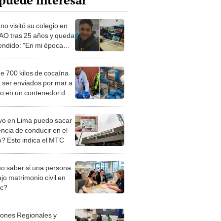
puede interesar
no visitó su colegio en
O tras 25 años y queda
endido: "En mi época
 una 'compu' para 5
os"
e 700 kilos de cocaína
a ser enviados por mar a
o en un contenedor de
rra desde el Callao
ivo en Lima puedo sacar
encia de conducir en el
o? Esto indica el MTC
 saber si una persona
jo matrimonio civil en
ec?
iones Regionales y