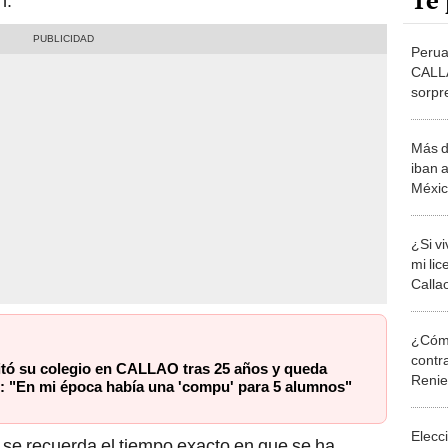
Te 
n.
Perua
CALLA
sorpr
había
alumn
Más d
iban 
Méxic
chata
¿Si v
mi lic
Calla
¿Cómo
contra
itó su colegio en CALLAO tras 25 años y queda
Reni
: "En mi época había una 'compu' para 5 alumnos"
Elecc
se recuerda el tiempo exacto en que se ha