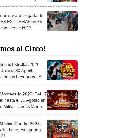
 ver
hi advierte llegada de
IAS EXTREMAS en 65
ncias desde HOY
mos al Circo!
de las Estrellas 2026:
 Julio al 30 Agosto.
e de las Leyendas - San
l
 Montecarlo 2026: Del 17
io hasta el 30 Agosto en
o Militar - Jesús María
 Místico Condor 2026:
5 de Junio. Explanada
 21