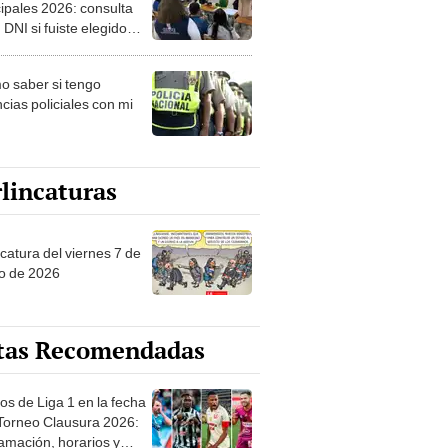
ipales 2026: consulta
 DNI si fuiste elegido
ro de mesa para este 4
ubre en el link oficial de
 saber si tengo
NPE
cias policiales con mi
lincaturas
catura del viernes 7 de
o de 2026
tas Recomendadas
os de Liga 1 en la fecha
 Torneo Clausura 2026:
amación, horarios y