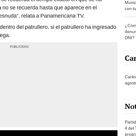
Munic
 no se recuerda hasta que aparece en el
con tu
miemb
desnuda”, relata a Panamericana TV.
de oct
¿Cómo
dentro del patrullero, si el patrullero ha ingresado
la O
denun
rega.
DNI?
Car
Carlin
agost
No
Partid
4 del
progr