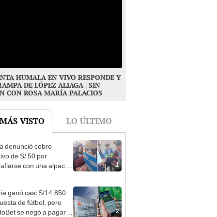
NTA HUMALA EN VIVO RESPONDE Y
RAMPA DE LÓPEZ ALIAGA | SIN
N CON ROSA MARÍA PALACIOS
 MÁS VISTO
LO ÚLTIMO
ta denunció cobro
ivo de S/ 50 por
1
rafiarse con una alpaca
sco y Serenazgo
eró el dinero
ia ganó casi S/14.850
uesta de fútbol, pero
2
oBet se negó a pagar: