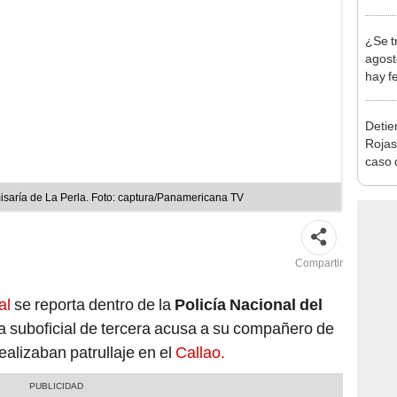
Indec
con m
¿Se t
agost
hay fe
desca
Detien
Rojas
caso q
policí
saría de La Perla. Foto: captura/Panamericana TV
Compartir
al
se reporta dentro de la
Policía Nacional del
a suboficial de tercera acusa a su compañero de
ealizaban patrullaje en el
Callao.