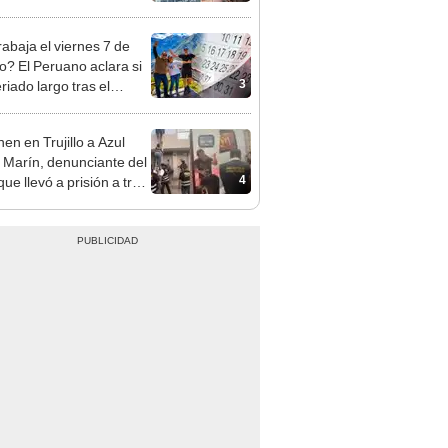
opi multó a la empresa
ás de S/ 19.000
rabaja el viernes 7 de
o? El Peruano aclara si
3
riado largo tras el
nso del 6 de agosto
en en Trujillo a Azul
 Marín, denunciante del
4
ue llevó a prisión a tres
as