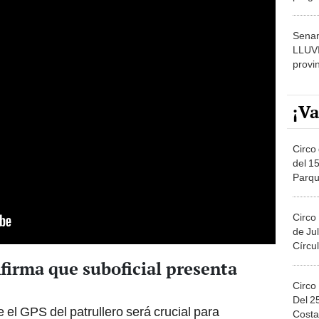
dónde
Senam
LLUV
provi
¡Va
Circo 
del 15
Parqu
Migue
Circo
de Jul
Círcul
firma que suboficial presenta
Circo
Del 2
 el GPS del patrullero será crucial para
Costa