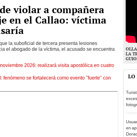
 de violar a compañera
e en el Callao: víctima
saría
que la suboficial de tercera presenta lesiones
OLLA
ia el abogado de la víctima, el acusado se encuentra
LA T
GUIO
oviembre 2026: realizará visita apostólica en cuatro
LO
: fenómeno se fortalecerá como evento "fuerte" con
Turis
exces
fotog
en Cu
recup
Usuar
en ap
Dorad