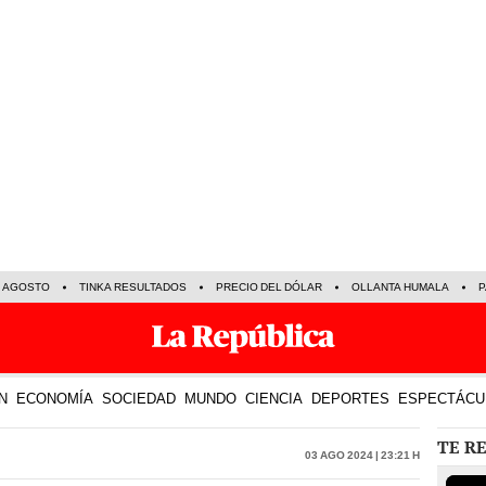
E AGOSTO
TINKA RESULTADOS
PRECIO DEL DÓLAR
OLLANTA HUMALA
P
N
ECONOMÍA
SOCIEDAD
MUNDO
CIENCIA
DEPORTES
ESPECTÁCU
TE R
03 Ago 2024 | 23:21 h