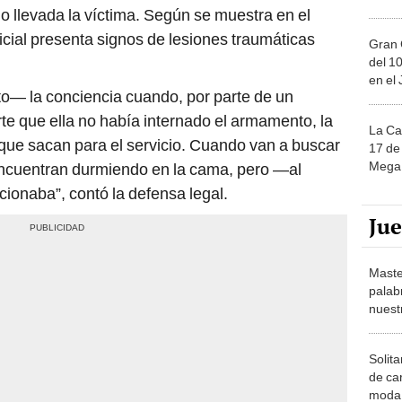
 llevada la víctima. Según se muestra en el
ficial presenta signos de lesiones traumáticas
Gran 
del 10
en el
to— la conciencia cuando, por parte de un
rte que ella no había internado el armamento, la
La Ca
d que sacan para el servicio. Cuando van a buscar
17 de 
Mega 
 encuentran durmiendo en la cama, pero —al
cionaba”, contó la defensa legal.
Ju
Maste
palab
nuest
Solita
de ca
moda.