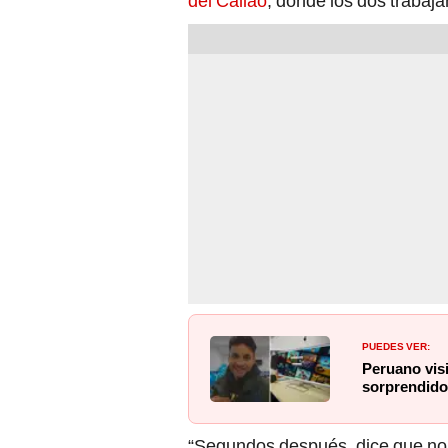
del Callao
, donde los dos trabaja
PUEDES VER:
Peruano vis
sorprendido
“Segundos después, dice que no 