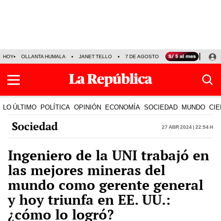
HOY
OLLANTA HUMALA
JANET TELLO
7 DE AGOSTO
TINKA RESULTADOS
LO ÚLTIMO
POLÍTICA
OPINIÓN
ECONOMÍA
SOCIEDAD
MUNDO
CIE
Sociedad
27 Abr 2024 | 22:54 h
Ingeniero de la UNI trabajó en
las mejores mineras del
mundo como gerente general
y hoy triunfa en EE. UU.:
¿cómo lo logró?