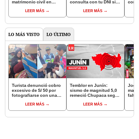
matrimonio civil en
consulta con tu DNI si
con 
Reniec?
fuiste elegido miembro
LEER MÁS
LEER MÁS
de mesa para este 4 de
octubre en el link oficial
de la ONPE
LO MÁS VISTO
LO ÚLTIMO
Turista denunció cobro
Temblor en Junín:
Jocke
excesivo de S/ 50 por
sismo de magnitud 5,0
manti
fotografiarse con una
remeció Chupaca según
falta
alpaca en Cusco y
IGP
¿desd
LEER MÁS
LEER MÁS
Serenazgo recuperó el
el ce
dinero