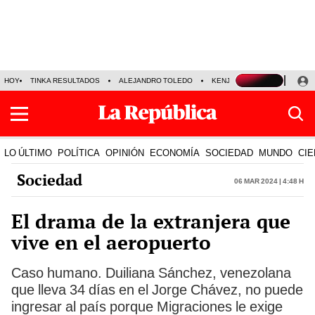
HOY
TINKA RESULTADOS
ALEJANDRO TOLEDO
KENJI FUJIMORI
PRECIO
LO ÚLTIMO
POLÍTICA
OPINIÓN
ECONOMÍA
SOCIEDAD
MUNDO
CIE
Sociedad
06 Mar 2024 | 4:48 h
El drama de la extranjera que
vive en el aeropuerto
Caso humano. Duiliana Sánchez, venezolana
que lleva 34 días en el Jorge Chávez, no puede
ingresar al país porque Migraciones le exige