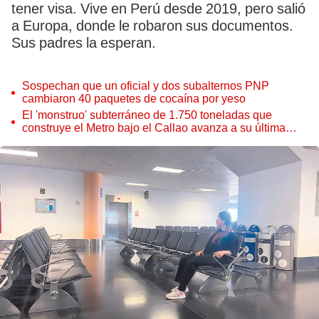
tener visa. Vive en Perú desde 2019, pero salió
a Europa, donde le robaron sus documentos.
Sus padres la esperan.
Sospechan que un oficial y dos subalternos PNP
cambiaron 40 paquetes de cocaína por yeso
El 'monstruo' subterráneo de 1.750 toneladas que
construye el Metro bajo el Callao avanza a su última
estación