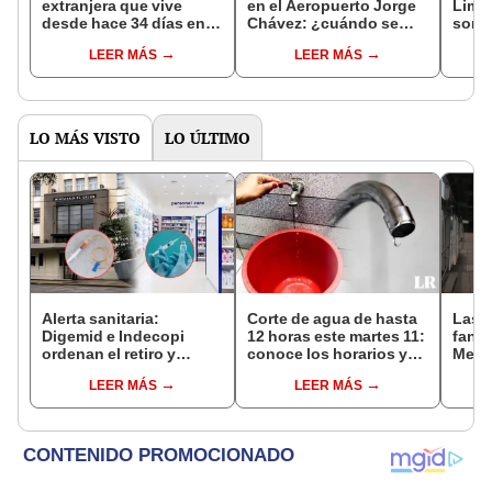
extranjera que vive
en el Aeropuerto Jorge
Lima 
desde hace 34 días en el
Chávez: ¿cuándo se
son l
aeropuerto e intenta
inaugurará y cómo será
cruz
LEER MÁS
LEER MÁS
ingresar a Perú
su diseño?
LO MÁS VISTO
LO ÚLTIMO
Alerta sanitaria:
Corte de agua de hasta
Las 
Digemid e Indecopi
12 horas este martes 11:
fant
ordenan el retiro y
conoce los horarios y
Metr
destrucción de estos
zonas afectadas en
ampli
LEER MÁS
LEER MÁS
productos médicos
Miraflores, SJL, Los
incon
contra el cáncer por
Olivos y más
buse
riesgos a la salud
esta