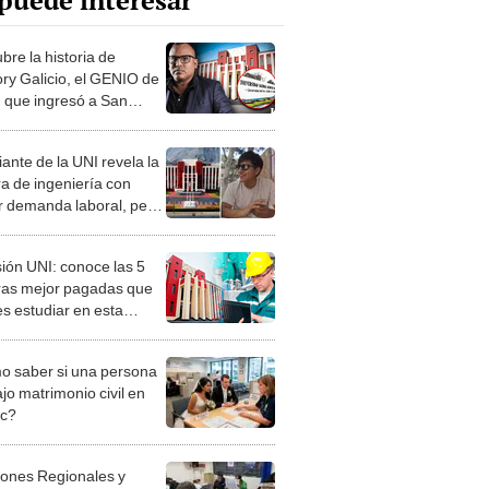
puede interesar
bre la historia de
ry Galicio, el GENIO de
I que ingresó a San
s estudiando solo 2
ante de la UNI revela la
ra de ingeniería con
 demanda laboral, pero
 egresados: "La
a sobra"
ión UNI: conoce las 5
ras mejor pagadas que
s estudiar en esta
rsidad pública
 saber si una persona
jo matrimonio civil en
ec?
iones Regionales y