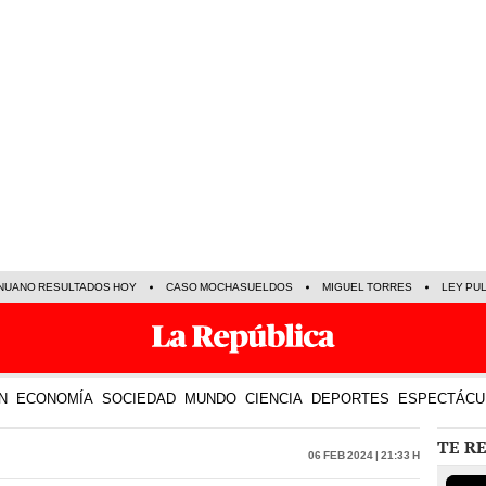
NUANO RESULTADOS HOY
CASO MOCHASUELDOS
MIGUEL TORRES
LEY PU
N
ECONOMÍA
SOCIEDAD
MUNDO
CIENCIA
DEPORTES
ESPECTÁCU
TE R
06 Feb 2024 | 21:33 h