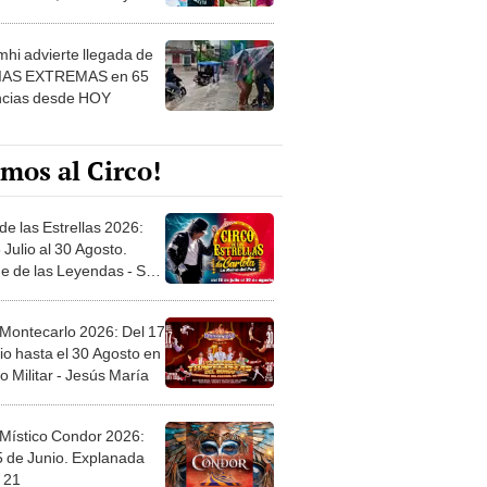
 ver
hi advierte llegada de
IAS EXTREMAS en 65
ncias desde HOY
mos al Circo!
de las Estrellas 2026:
 Julio al 30 Agosto.
e de las Leyendas - San
l
 Montecarlo 2026: Del 17
io hasta el 30 Agosto en
o Militar - Jesús María
 Místico Condor 2026:
5 de Junio. Explanada
 21