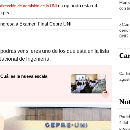
Munic
o copiando esta url.
dirección de admisión de la UNI
con tu
u.pe/
miemb
de oct
 Ingresa a Examen Final Cepre UNI.
¿Cómo
la O
denun
DNI?
podrás ver si eres uno de los que está en la lista
Car
Nacional de Ingeniería.
Carlin
Cuál es la nueva escala
agost
No
Partid
4 del
progr