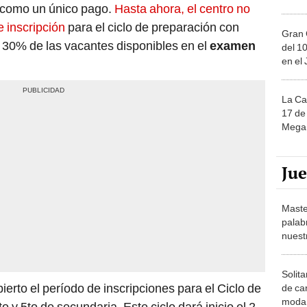
 como un único pago.
Hasta ahora, el centro no
 inscripción
para el ciclo de preparación con
Gran 
el 30% de las vacantes disponibles en el
examen
del 10
en el
La Ca
17 de 
Mega 
Ju
Maste
palab
nuest
Solita
erto el período de inscripciones para el Ciclo de
de ca
moda.
to y 5to de secundaria. Este ciclo dará inicio el 2