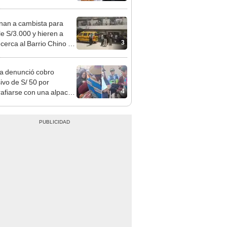
sito: ¿cómo saber si soy
iciario?
nan a cambista para
le S/3.000 y hieren a
3
 cerca al Barrio Chino en
 Cercado
ta denunció cobro
ivo de S/ 50 por
4
rafiarse con una alpaca
sco y Serenazgo
eró el dinero