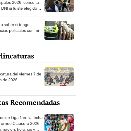
ipales 2026: consulta
 DNI si fuiste elegido
ro de mesa para este 4
ubre en el link oficial de
 saber si tengo
NPE
cias policiales con mi
lincaturas
catura del viernes 7 de
o de 2026
tas Recomendadas
os de Liga 1 en la fecha
 Torneo Clausura 2026:
amación, horarios y