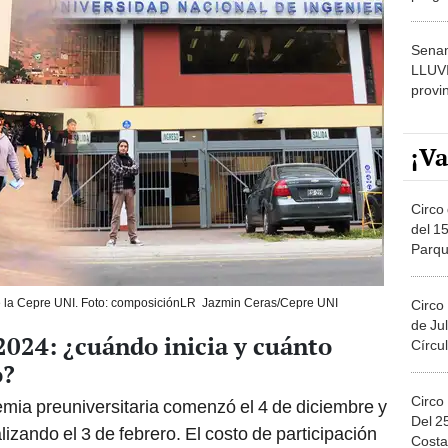
dónde
Senam
LLUV
provi
¡Va
Circo 
del 15
Parqu
Migue
 de la Cepre UNI. Foto: composiciónLR Jazmin Ceras/Cepre UNI
Circo
de Jul
2024: ¿cuándo inicia y cuánto
Círcul
o?
Circo
mia preuniversitaria comenzó el 4 de diciembre y
Del 2
izando el 3 de febrero. El costo de participación
Costa