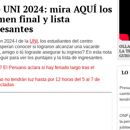
 UNI 2024: mira AQUÍ los
en final y lista
resantes
n 2024-I de la
UNI
, los estudiantes del centro
OLLA
esperan conocer si lograron alcanzar una vacante
LA T
r, amigo o tú lograste asegurar tu ingreso? En esta nota
GUIO
uir para ver los puntajes y la lista de ingresantes.
 El Peruano aclara si hay feriado largo tras el
LO
ao no tendrán luz hasta por 12 horas del 5 al 7 de
ectadas
Presu
cambi
tendr
de Ar
marc
ONP p
la pe
jubil