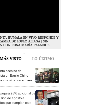
NTA HUMALA EN VIVO RESPONDE Y
RAMPA DE LÓPEZ ALIAGA | SIN
N CON ROSA MARÍA PALACIOS
 MÁS VISTO
LO ÚLTIMO
nto asesino de
sta en Barrio Chino
1
ía vínculos con el Tren
agua: PNP revela
aje
agará 25% adicional de
nsión de agosto a
2
ados que cumplan este