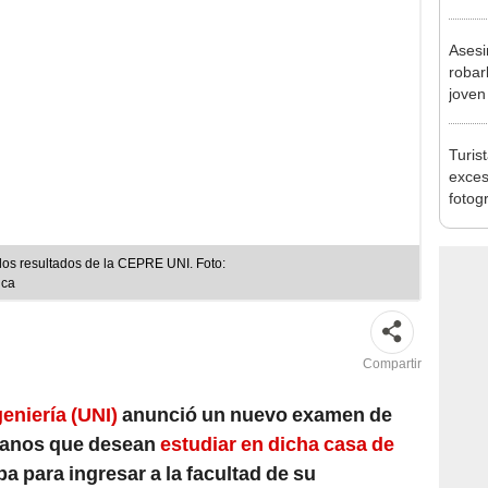
requi
benef
Asesi
robar
joven
Lima
Turis
exces
fotog
en Cu
recup
 los resultados de la CEPRE UNI. Foto:
ica
Compartir
eniería (UNI)
anunció un nuevo examen de
danos que desean
estudiar en dicha casa de
ba para ingresar a la facultad de su