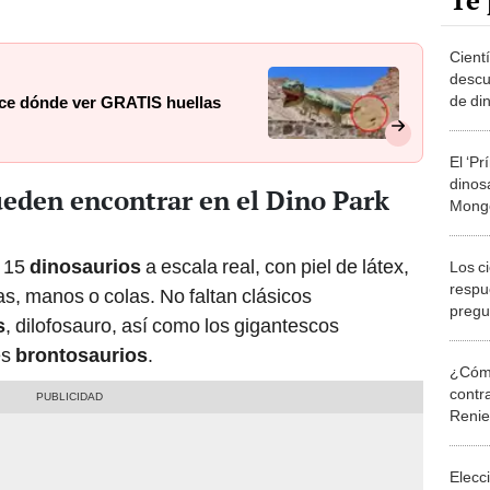
Te 
Cientí
descu
de di
oce dónde ver GRATIS huellas
un pe
millo
El ‘P
dinos
ueden encontrar en el Dino Park
Mongo
cientí
rex
e 15
dinosaurios
a escala real, con piel de látex,
Los ci
respu
, manos o colas. No faltan clásicos
pregu
s
, dilofosauro, así como los gigantescos
el hue
es
brontosaurios
.
¿Cómo
contra
Reni
Elecc