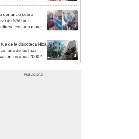
o que conoció en Roblox:
usca al implicado
ta denunció cobro
ivo de S/50 por
3
rafiarse con una alpaca
sco: serenazgo
eró el dinero
fue de la discoteca Niza
nce, una de las más
4
as en los años 2000?