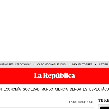
NUANO RESULTADOS HOY
CASO MOCHASUELDOS
MIGUEL TORRES
LEY PU
N
ECONOMÍA
SOCIEDAD
MUNDO
CIENCIA
DEPORTES
ESPECTÁCU
TE R
27 Jun 2025 | 16:54 h