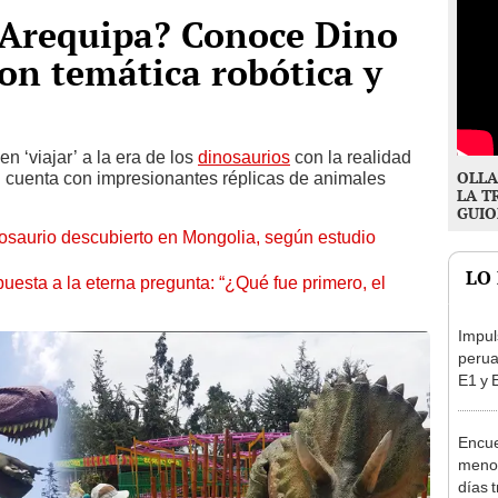
 Arequipa? Conoce Dino
con temática robótica y
 ‘viajar’ a la era de los
dinosaurios
con la realidad
OLLA
 cuenta con impresionantes réplicas de animales
LA T
GUIO
nosaurio descubierto en Mongolia, según estudio
LO
spuesta a la eterna pregunta: “¿Qué fue primero, el
Impul
perua
E1 y 
pymes
benef
Encue
menor
días 