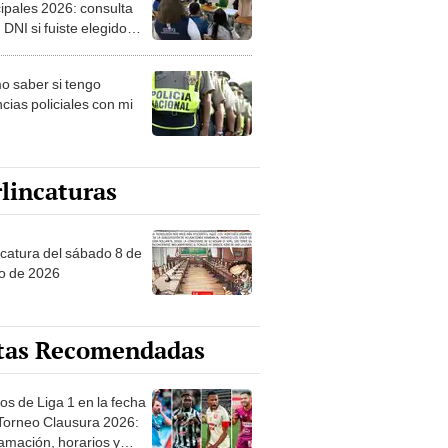
ipales 2026: consulta
 DNI si fuiste elegido
ro de mesa para este 4
ubre en el link oficial de
 saber si tengo
NPE
cias policiales con mi
lincaturas
ncatura del sábado 8 de
o de 2026
tas Recomendadas
os de Liga 1 en la fecha
 Torneo Clausura 2026:
amación, horarios y