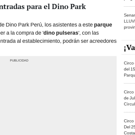
entradas para el Dino Park
dónde
Senam
LLUV
de Dino Park Perú, los asistentes a este
parque
provi
r a la compra de '
dino pulseras
', con las
ntrada al establecimiento, podrán ser acreedores
¡Va
Circo 
del 15
Parqu
Migue
Circo
de Jul
Círcul
Circo
Del 2
Costa