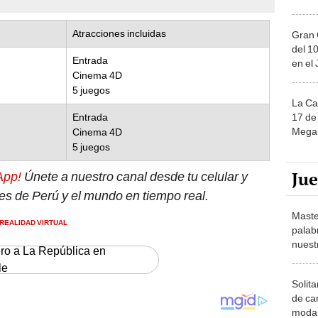
Atracciones incluidas
Gran 
del 10
Entrada
en el
Cinema 4D
5 juegos
La Ca
17 de 
Entrada
Mega 
Cinema 4D
5 juegos
Ju
App!
Únete a nuestro canal desde tu celular y
tes de Perú y el mundo en tiempo real.
Maste
REALIDAD VIRTUAL
palab
nuest
ero a La República en
le
Solita
de ca
moda.