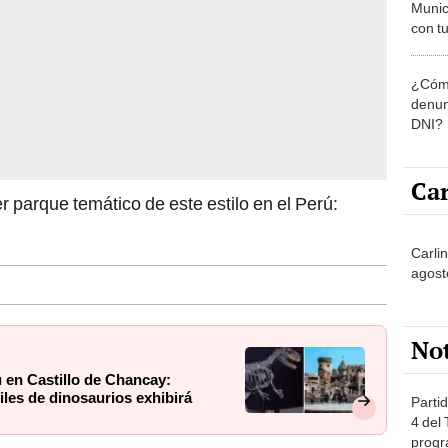
Munic
con tu
miemb
de oct
¿Cómo
la O
denun
DNI?
Car
r parque temático de este estilo en el Perú:
Carli
agost
No
 en Castillo de Chancay:
les de dinosaurios exhibirá
Partid
4 del
progr