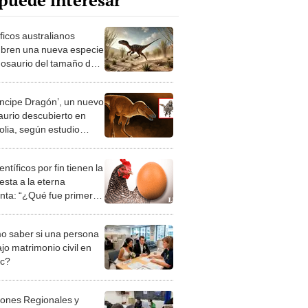
puede interesar
ficos australianos
bren una nueva especie
nosaurio del tamaño de
rro que vivió hace 100
nes de años
ríncipe Dragón’, un nuevo
aurio descubierto en
lia, según estudio
fico: es pariente del T.
entíficos por fin tienen la
esta a la eterna
nta: “¿Qué fue primero,
vo o la gallina?"
 saber si una persona
jo matrimonio civil en
ec?
iones Regionales y