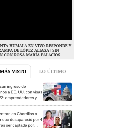
NTA HUMALA EN VIVO RESPONDE Y
RAMPA DE LÓPEZ ALIAGA | SIN
N CON ROSA MARÍA PALACIOS
 MÁS VISTO
LO ÚLTIMO
san ingreso de
nos a EE. UU. con visas
1
E2: emprendedores y
 serían los más
iciados
ntran en Chorrillos a
 que desapareció por 4
2
tras ser captada por