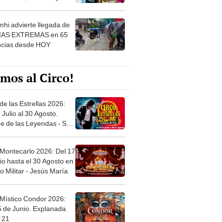
 ver
hi advierte llegada de
IAS EXTREMAS en 65
ncias desde HOY
mos al Circo!
de las Estrellas 2026:
 Julio al 30 Agosto.
e de las Leyendas - San
l
 Montecarlo 2026: Del 17
io hasta el 30 Agosto en
o Militar - Jesús María
 Místico Condor 2026:
5 de Junio. Explanada
 21