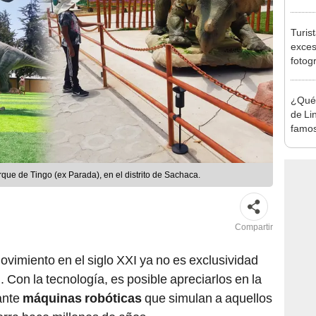
sujet
PNP b
Turis
exces
fotog
en Cu
recup
¿Qué 
de Li
famos
que de Tingo (ex Parada), en el distrito de Sachaca.
Compartir
ovimiento en el siglo XXI ya no es exclusividad
n. Con la tecnología, es posible apreciarlos en la
ante
máquinas robóticas
que simulan a aquellos