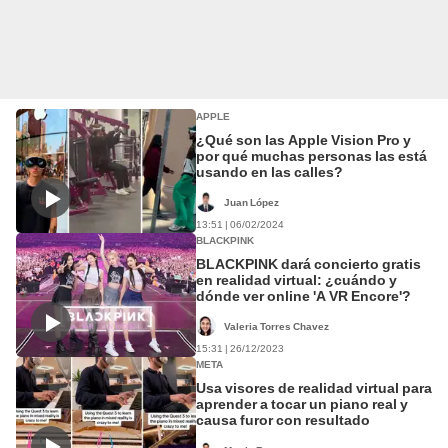
APPLE
¿Qué son las Apple Vision Pro y
por qué muchas personas las está
usando en las calles?
Juan López
13:51 | 06/02/2024
BLACKPINK
BLACKPINK dará concierto gratis
en realidad virtual: ¿cuándo y
dónde ver online 'A VR Encore'?
Valeria Torres Chavez
15:31 | 26/12/2023
META
Usa visores de realidad virtual para
aprender a tocar un piano real y
causa furor con resultado