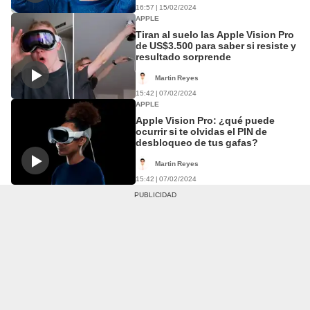
16:57 | 15/02/2024
APPLE
Tiran al suelo las Apple Vision Pro
de US$3.500 para saber si resiste y
resultado sorprende
Martin Reyes
15:42 | 07/02/2024
APPLE
Apple Vision Pro: ¿qué puede
ocurrir si te olvidas el PIN de
desbloqueo de tus gafas?
Martin Reyes
15:42 | 07/02/2024