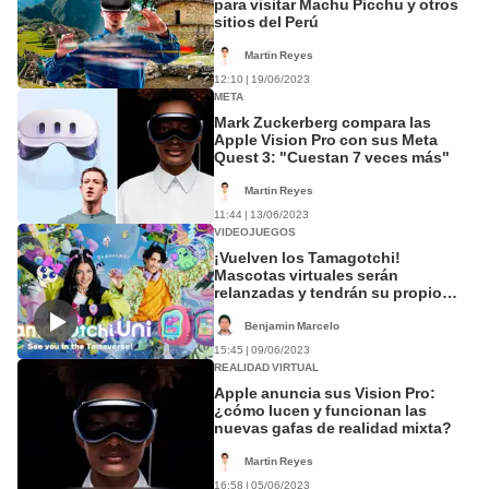
para visitar Machu Picchu y otros
sitios del Perú
Martin Reyes
12:10 | 19/06/2023
META
Mark Zuckerberg compara las
Apple Vision Pro con sus Meta
Quest 3: "Cuestan 7 veces más"
Martin Reyes
11:44 | 13/06/2023
VIDEOJUEGOS
¡Vuelven los Tamagotchi!
Mascotas virtuales serán
relanzadas y tendrán su propio
metaverso
Benjamin Marcelo
15:45 | 09/06/2023
REALIDAD VIRTUAL
Apple anuncia sus Vision Pro:
¿cómo lucen y funcionan las
nuevas gafas de realidad mixta?
Martin Reyes
16:58 | 05/06/2023