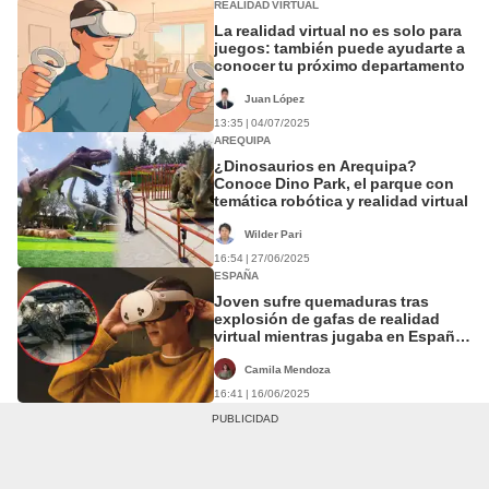
REALIDAD VIRTUAL
La realidad virtual no es solo para
juegos: también puede ayudarte a
conocer tu próximo departamento
Juan López
13:35 | 04/07/2025
AREQUIPA
¿Dinosaurios en Arequipa?
Conoce Dino Park, el parque con
temática robótica y realidad virtual
Wilder Pari
16:54 | 27/06/2025
ESPAÑA
Joven sufre quemaduras tras
explosión de gafas de realidad
virtual mientras jugaba en España:
"Si no me las quitaba, me quedo
ciego”
Camila Mendoza
16:41 | 16/06/2025