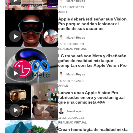
Martin Reyes
13:23 | 19/11/2023
APPLE
Apple deberá rediseñar sus Vision
Pro porque podrían lesionar el
cuello de sus usuarios
Martin Reyes
15:58 | 11/10/2023
REALIDAD VIRTUAL
LG trabajará con Meta y diseñarán
gafas de realidad mixta que
compitan con las Apple Vision Pro
Martin Reyes
16:53 | 07/09/2023
APPLE
Lanzan unas Apple Vision Pro
fabricadas en oro y cuestan igual
que una camioneta 4X4
Juan López
11:22 | 30/06/2023
REALIDAD VIRTUAL
Crean tecnología de realidad mixta