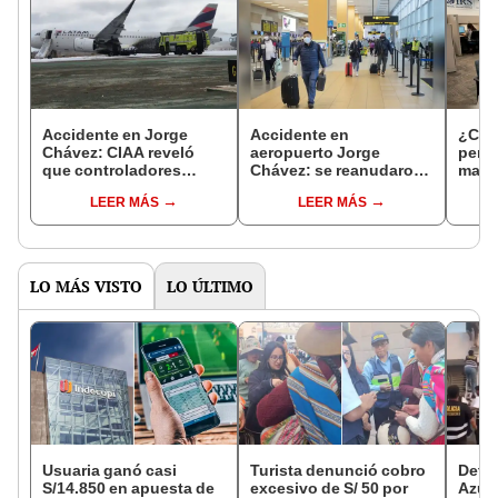
Accidente en Jorge
Accidente en
¿Cóm
Chávez: CIAA reveló
aeropuerto Jorge
pers
que controladores
Chávez: se reanudaron
matri
estuvieron cansados a
los vuelos nacionales e
Reni
LEER MÁS
LEER MÁS
falta de protocolos
internacionales
LO MÁS VISTO
LO ÚLTIMO
Usuaria ganó casi
Turista denunció cobro
Detie
S/14.850 en apuesta de
excesivo de S/ 50 por
Azul 