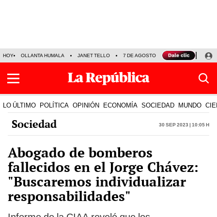
HOY
OLLANTA HUMALA
JANET TELLO
7 DE AGOSTO
TINKA RESULTADOS
LO ÚLTIMO
POLÍTICA
OPINIÓN
ECONOMÍA
SOCIEDAD
MUNDO
CIE
Sociedad
30 Sep 2023 | 10:05 h
Abogado de bomberos
fallecidos en el Jorge Chávez:
"Buscaremos individualizar
responsabilidades"