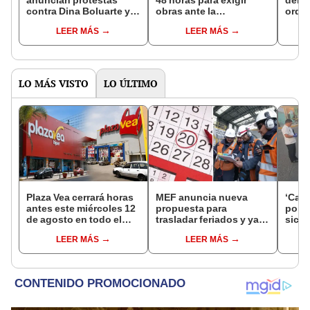
anuncian protestas
48 horas para exigir
deli
contra Dina Boluarte y
obras ante la
orde
Perumin 36
contaminación de la
uso d
LEER MÁS
LEER MÁS
cuenca del Coata
usua
Lore
LO MÁS VISTO
LO ÚLTIMO
Plaza Vea cerrará horas
MEF anuncia nueva
‘Care
antes este miércoles 12
propuesta para
por ‘
de agosto en todo el
trasladar feriados y ya
sicar
Perú: tiendas atenderán
no sería a los viernes:
captu
LEER MÁS
LEER MÁS
hasta las 7 p.m.
“Lunes es mejor día”