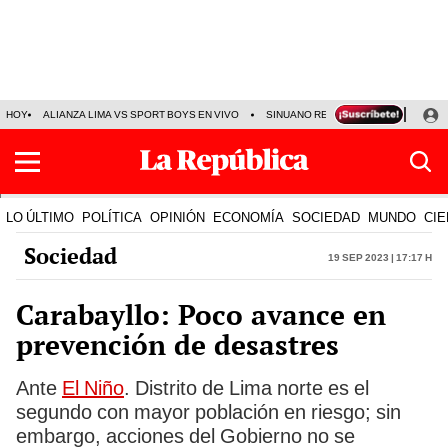
HOY
ALIANZA LIMA VS SPORT BOYS EN VIVO
SINUANO RESULTADOS HOY
JO
LO ÚLTIMO
POLÍTICA
OPINIÓN
ECONOMÍA
SOCIEDAD
MUNDO
CIE
Sociedad
19 Sep 2023 | 17:17 h
Carabayllo: Poco avance en
prevención de desastres
Ante
El Niño
. Distrito de Lima norte es el
segundo con mayor población en riesgo; sin
embargo, acciones del Gobierno no se