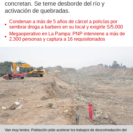
concretan. Se teme desborde del río y
activación de quebradas.
Condenan a más de 5 años de cárcel a policías por
sembrar droga a barbero en su local y exigirle S/5.000
Megaoperativo en La Pampa: PNP interviene a más de
2.300 personas y captura a 16 requisitoriados
Van muy lentos. Población pide acelerar los trabajos de descolmatación del