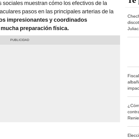
Te 
s sociales muestran cómo los efectivos de la
culares pasos en las principales arterias de la
Chechi
tos impresionantes y coordinados
discot
mucha preparación física.
Julia
será?
Fiscal
albañi
impac
¿Cómo
contra
Reni
Elecc