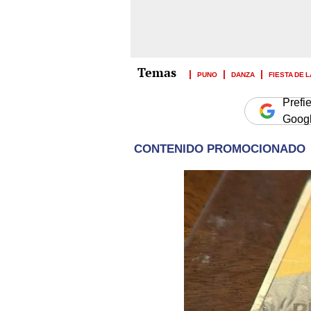
PUNO
DANZA
FIESTA DE 
Prefi
Goog