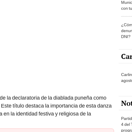
Munic
con tu
miemb
de oct
¿Cómo
la O
denun
DNI?
Car
Carli
agost
 de la declaratoria de la diablada puneña como
No
 Este título destaca la importancia de esta danza
en la identidad festiva y religiosa de la
Partid
4 del
progr