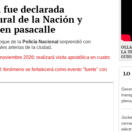
 fue declarada
ral de la Nación y
 en pasacalle
oque de la
Policía Nacional
sorprendió con
OLLA
les arterias de la ciudad.
LA T
GUIO
oviembre 2026: realizará visita apostólica en cuatro
: fenómeno se fortalecerá como evento "fuerte" con
LO
Geren
trans
plena
Olivo
al at
Jocke
cerrad
eléct