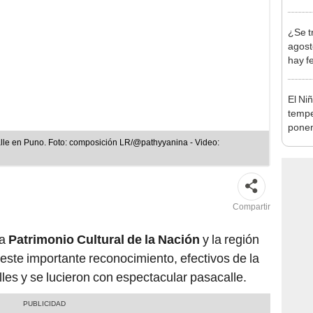
abrir
¿Se t
agost
hay fe
desca
El Ni
tempe
ponen
produ
lle en Puno. Foto: composición LR/@pathyyanina - Video:
Compartir
a
Patrimonio Cultural de la Nación
y la región
a este importante reconocimiento, efectivos de la
lles y se lucieron con espectacular pasacalle.