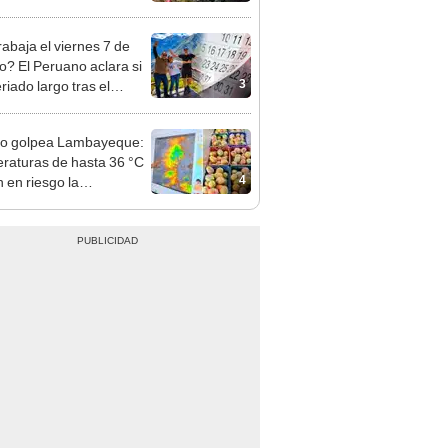
á el centro comercial?
rabaja el viernes 7 de
o? El Peruano aclara si
3
riado largo tras el
nso del 6 de agosto
ño golpea Lambayeque:
raturas de hasta 36 °C
4
 en riesgo la
cción de mango y palta