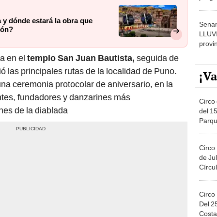
dónde
 y dónde estará la obra que
Senam
ión?
LLUV
provi
a en el
templo San Juan Bautista,
seguida de
 las principales rutas de la localidad de Puno.
¡Va
una ceremonia protocolar de aniversario, en la
ntes, fundadores y danzarines más
Circo 
nes de la diablada
del 15
Parqu
Migue
Circo
de Jul
Círcul
Circo
Del 2
Costa