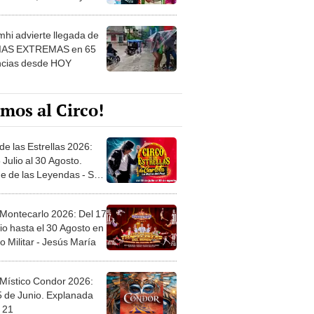
 ver
hi advierte llegada de
IAS EXTREMAS en 65
ncias desde HOY
mos al Circo!
de las Estrellas 2026:
 Julio al 30 Agosto.
e de las Leyendas - San
l
 Montecarlo 2026: Del 17
io hasta el 30 Agosto en
o Militar - Jesús María
 Místico Condor 2026:
5 de Junio. Explanada
 21