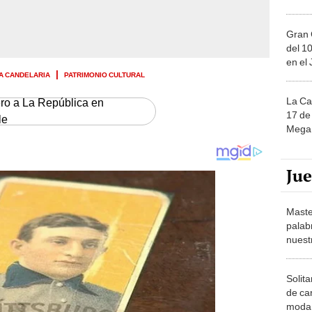
Gran 
del 10
en el
LA CANDELARIA
PATRIMONIO CULTURAL
La Ca
ero a La República en
17 de 
le
Mega 
Ju
Maste
palab
nuest
Solita
de ca
moda.