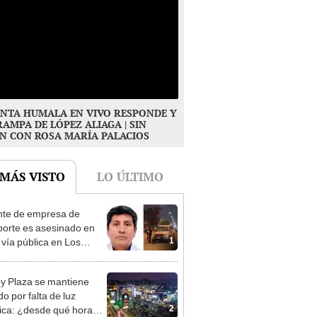
NTA HUMALA EN VIVO RESPONDE Y
RAMPA DE LÓPEZ ALIAGA | SIN
N CON ROSA MARÍA PALACIOS
 MÁS VISTO
LO ÚLTIMO
te de empresa de
porte es asesinado en
1
 vía pública en Los
s: su esposa sobrevivió
aque
y Plaza se mantiene
o por falta de luz
2
rica: ¿desde qué hora