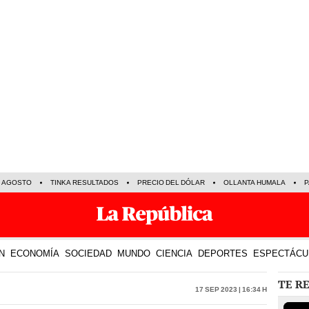
E AGOSTO
TINKA RESULTADOS
PRECIO DEL DÓLAR
OLLANTA HUMALA
P
N
ECONOMÍA
SOCIEDAD
MUNDO
CIENCIA
DEPORTES
ESPECTÁCU
TE R
17 Sep 2023 | 16:34 h