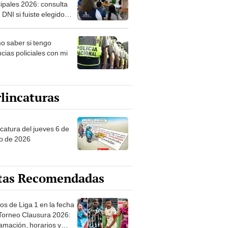
ipales 2026: consulta
 DNI si fuiste elegido
ro de mesa para este 4
ubre en el link oficial de
 saber si tengo
NPE
cias policiales con mi
lincaturas
ncatura del jueves 6 de
o de 2026
tas Recomendadas
os de Liga 1 en la fecha
 Torneo Clausura 2026:
amación, horarios y