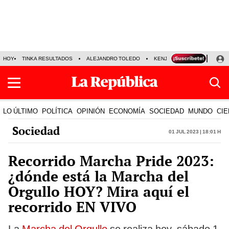
HOY
TINKA RESULTADOS
ALEJANDRO TOLEDO
KENJI FUJIMORI
PRECIO
LO ÚLTIMO
POLÍTICA
OPINIÓN
ECONOMÍA
SOCIEDAD
MUNDO
CIE
Sociedad
01 Jul 2023 | 18:01 h
Recorrido Marcha Pride 2023:
¿dónde está la Marcha del
Orgullo HOY? Mira aquí el
recorrido EN VIVO