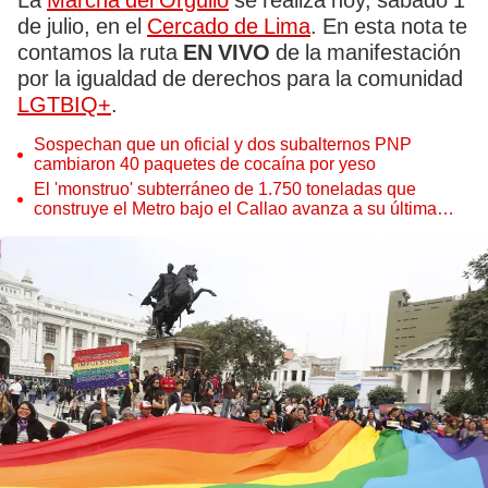
La
Marcha del Orgullo
se realiza hoy, sábado 1
de julio, en el
Cercado de Lima
. En esta nota te
contamos la ruta
EN VIVO
de la manifestación
por la igualdad de derechos para la comunidad
LGTBIQ+
.
Sospechan que un oficial y dos subalternos PNP
cambiaron 40 paquetes de cocaína por yeso
El 'monstruo' subterráneo de 1.750 toneladas que
construye el Metro bajo el Callao avanza a su última
estación