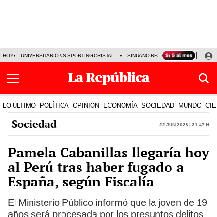
HOY
UNIVERSITARIO VS SPORTING CRISTAL
SINUANO RESULTADOS HOY
CA
LO ÚLTIMO
POLÍTICA
OPINIÓN
ECONOMÍA
SOCIEDAD
MUNDO
CIE
Sociedad
22 Jun 2023 | 21:47 h
Pamela Cabanillas llegaría hoy
al Perú tras haber fugado a
España, según Fiscalía
El Ministerio Público informó que la joven de 19
años será procesada por los presuntos delitos