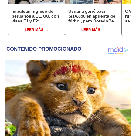
Impulsan ingreso de
Usuaria ganó casi
OMM a
peruanos a EE. UU. con
S/14.850 en apuesta de
Niño
visas E1 y E2:
fútbol, pero DoradoBet
se fo
emprendedores y
se negó a pagar:
event
LEER MÁS
LEER MÁS
pymes serían los más
Indecopi multó a la
temp
beneficiados
empresa con más de S/
este 
19.000