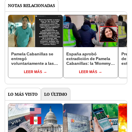
NOTAS RELACIONADAS
Pamela Cabanillas se
España aprobó
Presi
entregó
extradición de Pamela
de Mi
voluntariamente a las
Cabanillas: la 'Mommy
extra
autoridades en España
Yankee' volverá a Perú e
Caba
LEER MÁS
LEER MÁS
y afirma estar
irá a prisión
Espa
embarazada
LO MÁS VISTO
LO ÚLTIMO