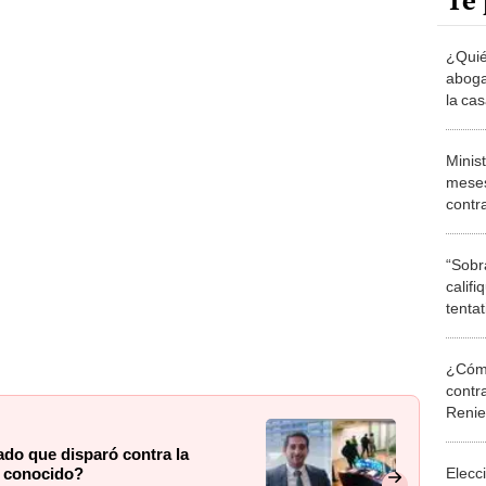
Te 
¿Quié
aboga
la ca
se hi
Minist
meses
contr
“Sobr
calif
tentat
denun
¿Cómo
contra
Reni
ado que disparó contra la
Elecc
o conocido?