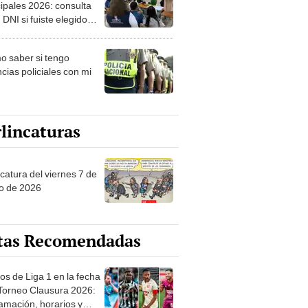
ipales 2026: consulta
 DNI si fuiste elegido
ro de mesa para este 4
ubre en el link oficial de
 saber si tengo
NPE
cias policiales con mi
lincaturas
catura del viernes 7 de
o de 2026
tas Recomendadas
os de Liga 1 en la fecha
 Torneo Clausura 2026:
amación, horarios y