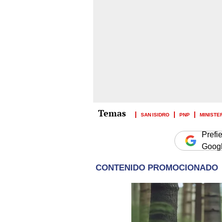
SAN ISIDRO
PNP
MINISTE
Prefi
Goog