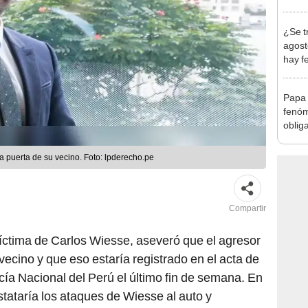
Indec
con m
¿Se t
agost
hay fe
desca
Papa 
fenóm
oblig
activ
emer
la puerta de su vecino. Foto: lpderecho.pe
Compartir
ctima de Carlos Wiesse, aseveró que el agresor
ecino y que eso estaría registrado en el acta de
icía Nacional del Perú el último fin de semana. En
ataría los ataques de Wiesse al auto y