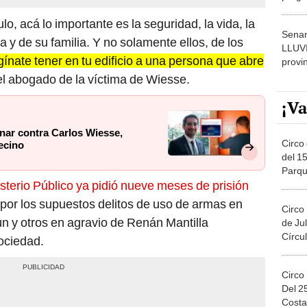
dónde
lo, acá lo importante es la seguridad, la vida, la
Senam
a y de su familia. Y no solamente ellos, de los
LLUV
ínate tener en tu edificio a una persona que abre
provi
l abogado de la víctima de Wiesse.
¡Va
inar contra Carlos Wiesse,
Circo 
ecino
del 15
Parqu
sterio Público ya pidió nueve meses de prisión
Migue
por los supuestos delitos de uso de armas en
Circo
n y otros en agravio de Renán Mantilla
de Jul
Círcul
ociedad.
Circo
Del 2
Costa