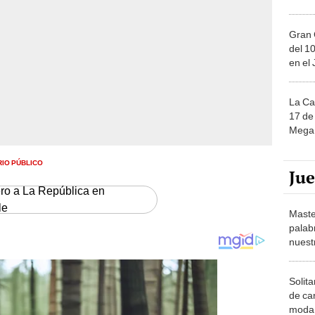
Gran 
del 10
en el
La Ca
17 de 
Mega 
RIO PÚBLICO
Ju
ero a La República en
le
Maste
palab
nuest
Solita
de ca
moda.