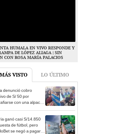
NTA HUMALA EN VIVO RESPONDE Y
RAMPA DE LÓPEZ ALIAGA | SIN
N CON ROSA MARÍA PALACIOS
 MÁS VISTO
LO ÚLTIMO
ta denunció cobro
ivo de S/ 50 por
1
rafiarse con una alpaca
sco y Serenazgo
eró el dinero
ia ganó casi S/14.850
uesta de fútbol, pero
2
oBet se negó a pagar: