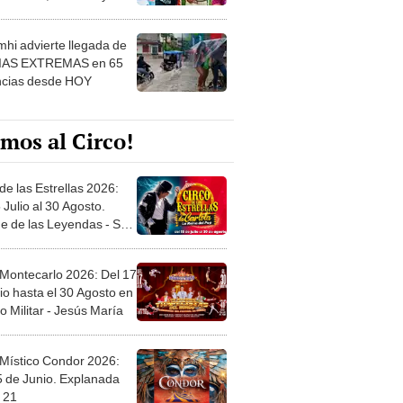
 ver
hi advierte llegada de
IAS EXTREMAS en 65
ncias desde HOY
mos al Circo!
de las Estrellas 2026:
 Julio al 30 Agosto.
e de las Leyendas - San
l
 Montecarlo 2026: Del 17
io hasta el 30 Agosto en
o Militar - Jesús María
 Místico Condor 2026:
5 de Junio. Explanada
 21