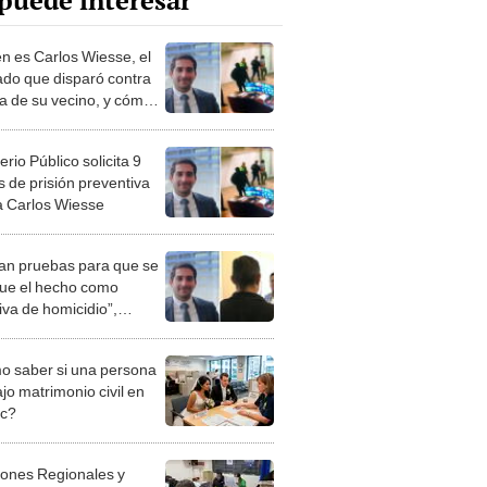
puede interesar
n es Carlos Wiesse, el
do que disparó contra
sa de su vecino, y cómo
zo conocido?
erio Público solicita 9
 de prisión preventiva
a Carlos Wiesse
an pruebas para que se
ique el hecho como
iva de homicidio”,
cia vecino de Wiesse
 saber si una persona
jo matrimonio civil en
ec?
iones Regionales y