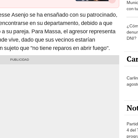
Munic
con tu
iesse Asenjo se ha ensañado con su patrocinado,
miemb
de oct
o encontrarse en su departamento, debido a que
¿Cómo
la O
o a su pareja. Para Massa, el agresor representa
denun
DNI?
onde vive, dado que sus vecinos estarían
n sujeto que "no tiene reparos en abrir fuego".
Car
Carlin
agost
No
Partid
4 del
progr