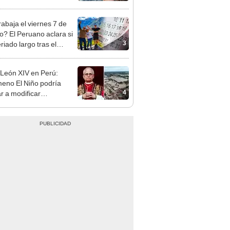
opi multó a la empresa
ás de S/ 19.000
rabaja el viernes 7 de
o? El Peruano aclara si
3
riado largo tras el
nso del 6 de agosto
León XIV en Perú:
eno El Niño podría
4
ar a modificar
idades si surge una
gencia