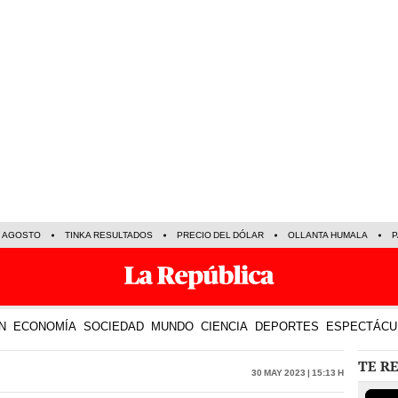
E AGOSTO
TINKA RESULTADOS
PRECIO DEL DÓLAR
OLLANTA HUMALA
P
N
ECONOMÍA
SOCIEDAD
MUNDO
CIENCIA
DEPORTES
ESPECTÁCU
TE R
30 May 2023 | 15:13 h