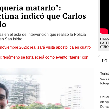
 quería matarlo":
ctima indicó que Carlos
lo
s en el acta de intervención que realizó la Policía
OLLA
en San Isidro.
LA T
GUIO
oviembre 2026: realizará visita apostólica en cuatro
: fenómeno se fortalecerá como evento "fuerte" con
LO
Turis
exces
fotog
en Cu
recup
Usuar
en ap
Dorad