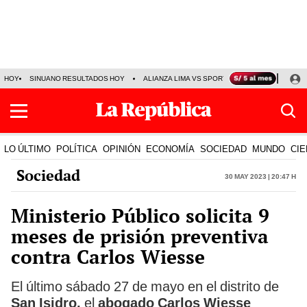
HOY
SINUANO RESULTADOS HOY
ALIANZA LIMA VS SPORT BOYS
JORGE MES
LO ÚLTIMO
POLÍTICA
OPINIÓN
ECONOMÍA
SOCIEDAD
MUNDO
CIE
Sociedad
30 May 2023 | 20:47 h
Ministerio Público solicita 9
meses de prisión preventiva
contra Carlos Wiesse
El último sábado 27 de mayo en el distrito de
San Isidro,
el
abogado Carlos Wiesse