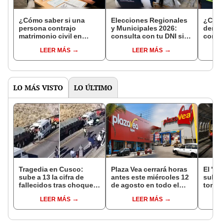
¿Cómo saber si una
Elecciones Regionales
¿Cóm
persona contrajo
y Municipales 2026:
denun
matrimonio civil en
consulta con tu DNI si
con 
Reniec?
fuiste elegido miembro
LEER MÁS
LEER MÁS
de mesa para este 4 de
octubre en el link oficial
de la ONPE
LO MÁS VISTO
LO ÚLTIMO
Tragedia en Cusco:
Plaza Vea cerrará horas
El 'm
sube a 13 la cifra de
antes este miércoles 12
subte
fallecidos tras choque
de agosto en todo el
tone
entre miniván y tráiler en
Perú: tiendas atenderán
const
LEER MÁS
LEER MÁS
Espinar
hasta las 7 p.m.
el Ca
últim