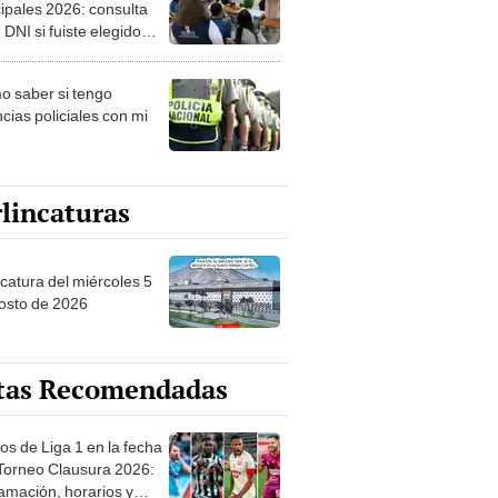
ipales 2026: consulta
 DNI si fuiste elegido
ro de mesa para este 4
ubre en el link oficial de
 saber si tengo
NPE
cias policiales con mi
lincaturas
ncatura del miércoles 5
osto de 2026
tas Recomendadas
os de Liga 1 en la fecha
 Torneo Clausura 2026:
amación, horarios y