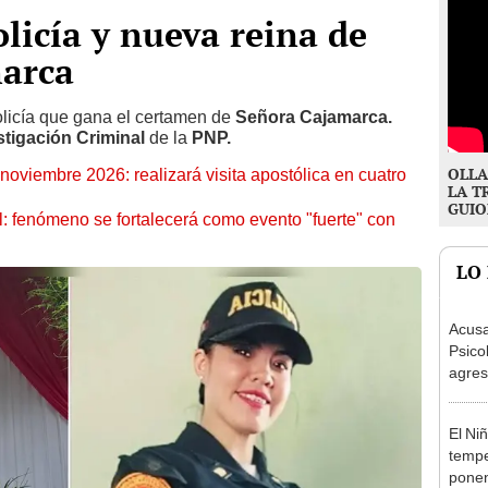
icía y nueva reina de
marca
olicía que gana el certamen de
Señora Cajamarca.
stigación Criminal
de la
PNP.
OLLA
oviembre 2026: realizará visita apostólica en cuatro
LA T
GUIO
: fenómeno se fortalecerá como evento "fuerte" con
LO
Acusa
Psico
agres
autis
capta
El Ni
tempe
ponen