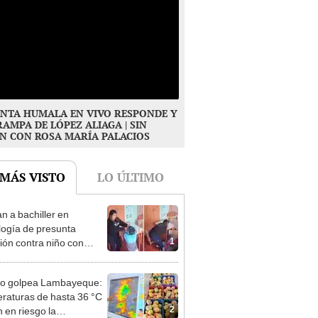
NTA HUMALA EN VIVO RESPONDE Y
RAMPA DE LÓPEZ ALIAGA | SIN
N CON ROSA MARÍA PALACIOS
 MÁS VISTO
LO ÚLTIMO
n a bachiller en
logía de presunta
1
ión contra niño con
mo en Surco: cámaras
n el hecho
ño golpea Lambayeque:
raturas de hasta 36 °C
2
 en riesgo la