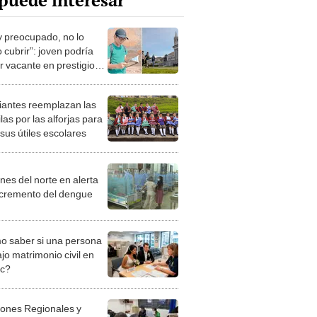
puede interesar
y preocupado, no lo
 cubrir”: joven podría
r vacante en prestigiosa
rsidad UC Berkeley
iantes reemplazan las
as por las alforjas para
 sus útiles escolares
nes del norte en alerta
ncremento del dengue
 saber si una persona
jo matrimonio civil en
ec?
iones Regionales y