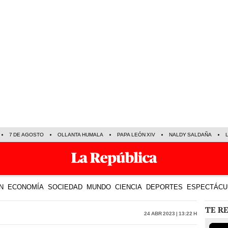
7 DE AGOSTO
OLLANTA HUMALA
PAPA LEÓN XIV
NALDY SALDAÑA
N
ECONOMÍA
SOCIEDAD
MUNDO
CIENCIA
DEPORTES
ESPECTÁCU
TE R
24 Abr 2023 | 13:22 h