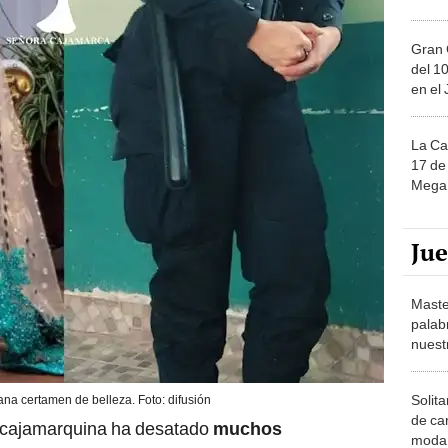
Gran 
del 10
en el
La Ca
17 de 
Mega 
Ju
Maste
palab
nuest
Solita
ana certamen de belleza. Foto: difusión
de ca
a cajamarquina ha desatado
muchos
moda.