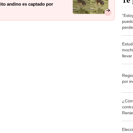
Te 
ito andino es captado por
“Esto
puedo
perde
unive
Estud
mochil
llevar
Regio
por i
¿Cómo
contra
Reni
Elecc