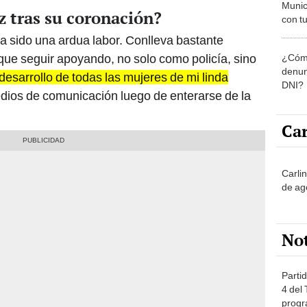
Munic
 tras su coronación?
con tu
miemb
ha sido una ardua labor. Conlleva bastante
de oct
que seguir apoyando, no solo como policía, sino
¿Cómo
la O
denun
esarrollo de todas las mujeres de mi linda
DNI?
edios de comunicación luego de enterarse de la
Car
Carli
de ag
No
Partid
4 del
progr