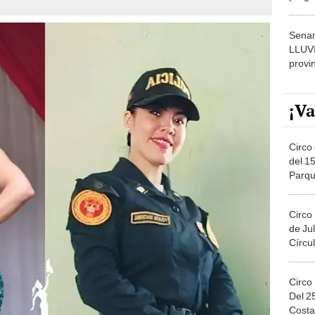
dónde
Senam
LLUV
provi
¡Va
Circo 
del 15
Parqu
Migue
Circo
de Jul
Círcul
Circo
Del 2
Costa