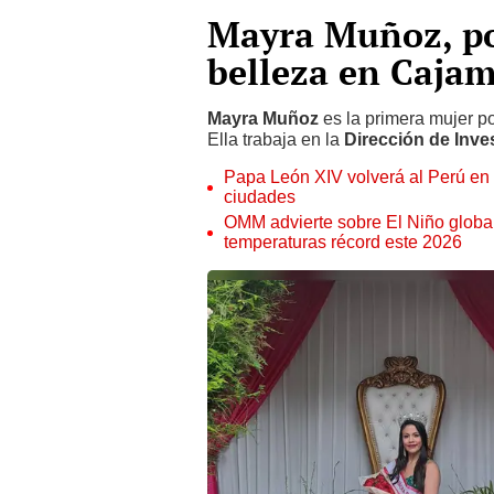
Mayra Muñoz, pol
belleza en Caja
Mayra Muñoz
es la primera mujer p
Ella trabaja en la
Dirección de Inve
Papa León XIV volverá al Perú en n
ciudades
OMM advierte sobre El Niño global
temperaturas récord este 2026