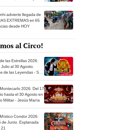
 ver
hi advierte llegada de
IAS EXTREMAS en 65
ncias desde HOY
mos al Circo!
de las Estrellas 2026:
 Julio al 30 Agosto.
e de las Leyendas - San
l
 Montecarlo 2026: Del 17
io hasta el 30 Agosto en
o Militar - Jesús María
 Místico Condor 2026:
5 de Junio. Explanada
 21