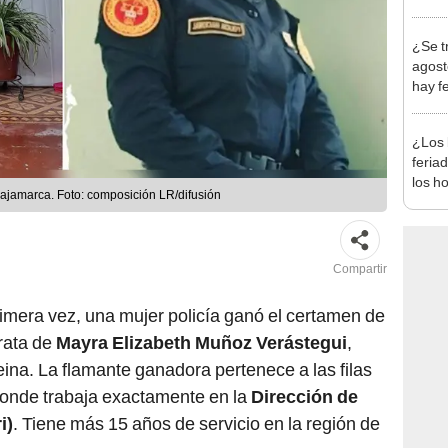
produ
¿Se t
agost
hay fe
desca
¿Los 
feria
los h
ajamarca. Foto: composición LR/difusión
habil
BBVA 
Compartir
rimera vez, una mujer policía ganó el certamen de
rata de
Mayra Elizabeth Muñoz Verástegui
,
ina. La flamante ganadora pertenece a las filas
donde trabaja exactamente en la
Dirección de
i)
. Tiene más 15 años de servicio en la región de