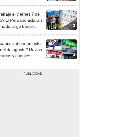
cción de mango y palta
rabaja el viernes 7 de
o? El Peruano aclara si
3
riado largo tras el
nso del 6 de agosto
bancos atienden este
do 6 de agosto? Revisa
4
orarios y canales
itados en BCP, Interbank,
y Banco de la Nación