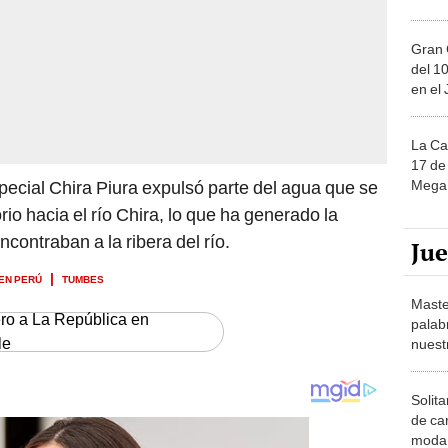
Gran 
del 10
en el
La Ca
17 de 
Mega 
ecial Chira Piura expulsó parte del agua que se
o hacia el río Chira, lo que ha generado la
contraban a la ribera del río.
Ju
 EN PERÚ
TUMBES
Maste
ero a La República en
palab
le
nuest
Solita
de ca
moda.