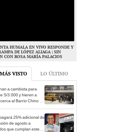
NTA HUMALA EN VIVO RESPONDE Y
RAMPA DE LÓPEZ ALIAGA | SIN
N CON ROSA MARÍA PALACIOS
 MÁS VISTO
LO ÚLTIMO
nan a cambista para
le S/3.000 y hieren a
1
 cerca al Barrio Chino en
 Cercado
agará 25% adicional de
nsión de agosto a
2
ados que cumplan este