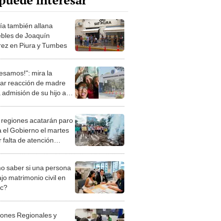
puede interesar
lía también allana
bles de Joaquín
ez en Piura y Tumbes
resamos!": mira la
iar reacción de madre
a admisión de su hijo a
rsidad en Piura
regiones acatarán paro
a el Gobierno el martes
 falta de atención
te lluvias?
 saber si una persona
jo matrimonio civil en
ec?
iones Regionales y