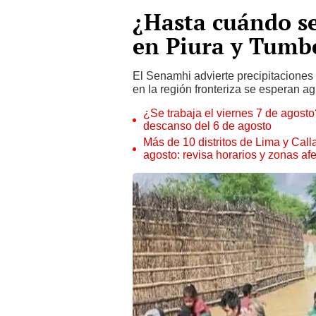
¿Hasta cuándo se
en Piura y Tumb
El Senamhi advierte precipitaciones 
en la región fronteriza se esperan a
¿Se trabaja el viernes 7 de agosto?
descanso del 6 de agosto
Más de 10 distritos de Lima y Call
agosto: revisa horarios y zonas af