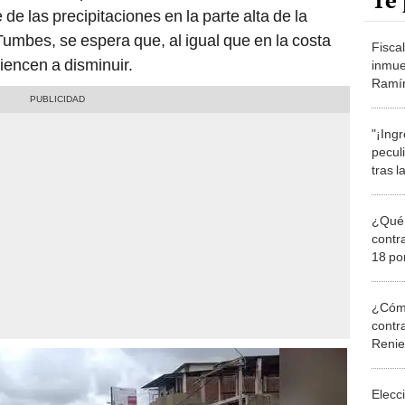
Te 
 de las precipitaciones en la parte alta de la
Tumbes, se espera que, al igual que en la costa
Fisca
iencen a disminuir.
inmue
Ramír
"¡Ing
pecul
tras l
unive
¿Qué 
contr
18 por
duran
¿Cómo
contra
Reni
Elecc