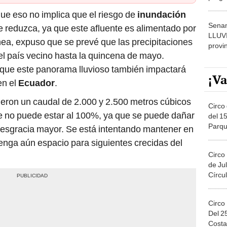
dónde
e eso no implica que el riesgo de
inundación
Senam
 reduzca, ya que este afluente es alimentado por
LLUV
ínea, expuso que se prevé que las precipitaciones
provi
el país vecino hasta la quincena de mayo.
ó que este panorama lluvioso también impactará
¡Va
en el
Ecuador
.
ajeron un caudal de 2.000 y 2.500 metros cúbicos
Circo 
ue no puede estar al 100%, ya que se puede dañar
del 15
Parqu
 desgracia mayor. Se está intentando mantener en
Migue
enga aún espacio para siguientes crecidas del
Circo
de Jul
Círcul
Circo
Del 2
Costa