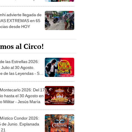
 ver
hi advierte llegada de
IAS EXTREMAS en 65
ncias desde HOY
mos al Circo!
de las Estrellas 2026:
 Julio al 30 Agosto.
e de las Leyendas - San
l
 Montecarlo 2026: Del 17
io hasta el 30 Agosto en
o Militar - Jesús María
 Místico Condor 2026:
5 de Junio. Explanada
 21