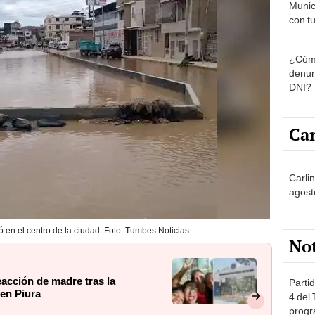
Munic
con tu
miemb
de oct
¿Cómo
la O
denun
DNI?
Car
Carlin
agost
 en el centro de la ciudad. Foto: Tumbes Noticias
No
eacción de madre tras la
Partid
 en Piura
4 del
progr