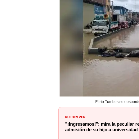
El río Tumbes se desbordó
PUEDES VER:
"¡Ingresamos!": mira la peculiar r
admisión de su hijo a universidad