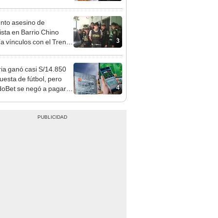
sito: ¿cómo saber si soy
iciario?
nto asesino de
sta en Barrio Chino
3
ía vínculos con el Tren
agua: PNP revela
aje
ia ganó casi S/14.850
uesta de fútbol, pero
4
oBet se negó a pagar:
opi multó a la empresa
ás de S/ 19.000