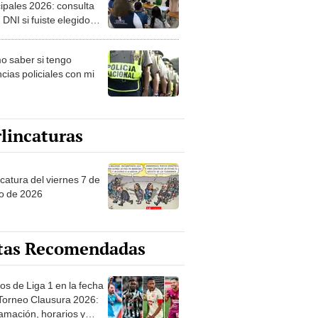
ipales 2026: consulta
 DNI si fuiste elegido
ro de mesa para este 4
ubre en el link oficial de
 saber si tengo
NPE
cias policiales con mi
lincaturas
catura del viernes 7 de
o de 2026
tas Recomendadas
os de Liga 1 en la fecha
 Torneo Clausura 2026:
amación, horarios y