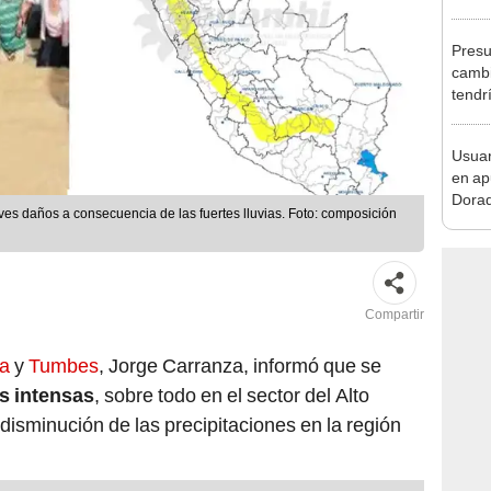
requi
benef
Presu
cambi
tendr
de Ar
marc
Usuar
en ap
Dorad
ves daños a consecuencia de las fuertes lluvias. Foto: composición
Indec
con m
Compartir
ra
y
Tumbes
, Jorge Carranza, informó que se
as intensas
, sobre todo en el sector del Alto
disminución de las precipitaciones en la región