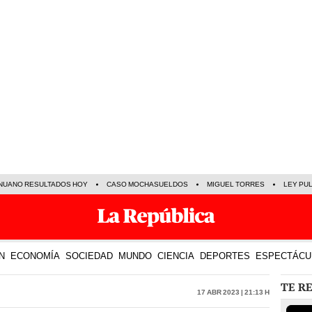
NUANO RESULTADOS HOY
CASO MOCHASUELDOS
MIGUEL TORRES
LEY PU
N
ECONOMÍA
SOCIEDAD
MUNDO
CIENCIA
DEPORTES
ESPECTÁCU
TE R
17 Abr 2023 | 21:13 h