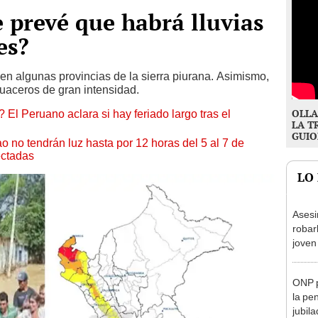
 prevé que habrá lluvias
es?
en algunas provincias de la sierra piurana. Asimismo,
guaceros de gran intensidad.
OLLA
 El Peruano aclara si hay feriado largo tras el
LA T
GUIO
ao no tendrán luz hasta por 12 horas del 5 al 7 de
ectadas
LO
Asesi
robar
joven
Lima
ONP p
la pe
jubil