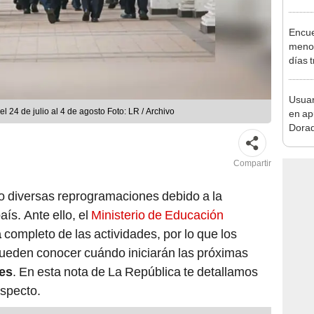
acced
deben
Encue
menor
días 
sujet
PNP b
Usuar
 24 de julio al 4 de agosto Foto: LR / Archivo
en ap
Dorad
Indec
con m
Compartir
o diversas reprogramaciones debido a la
aís. Ante ello, el
Ministerio de Educación
a
completo de las actividades, por lo que los
pueden conocer cuándo iniciarán las próximas
es
. En esta nota de La República te detallamos
especto.