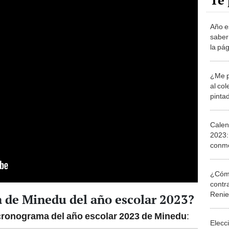
Te 
Año e
saber 
la pá
¿Me p
al col
pinta
Calen
2023:
conme
¿Cómo
contra
Reni
a de Minedu del año escolar 2023?
ronograma del año escolar 2023 de Minedu
:
Elecc