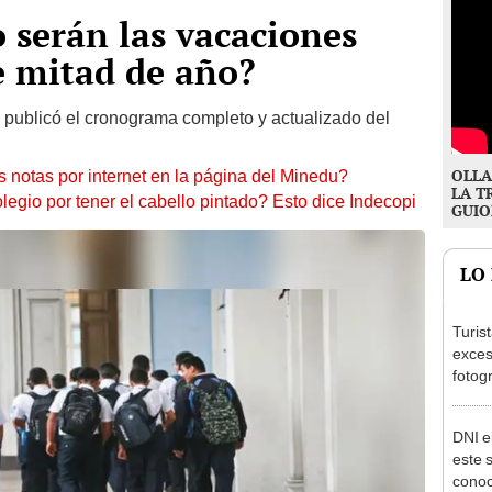
serán las vacaciones
e mitad de año?
) publicó el cronograma completo y actualizado del
OLLA
 notas por internet en la página del Minedu?
LA T
legio por tener el cabello pintado? Esto dice Indecopi
GUIO
LO
Turis
exces
fotog
en Cu
recup
DNI e
este 
conoc