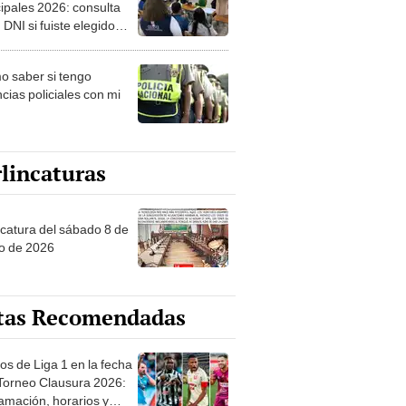
ipales 2026: consulta
 DNI si fuiste elegido
ro de mesa para este 4
ubre en el link oficial de
 saber si tengo
NPE
cias policiales con mi
lincaturas
ncatura del sábado 8 de
o de 2026
tas Recomendadas
os de Liga 1 en la fecha
 Torneo Clausura 2026:
amación, horarios y