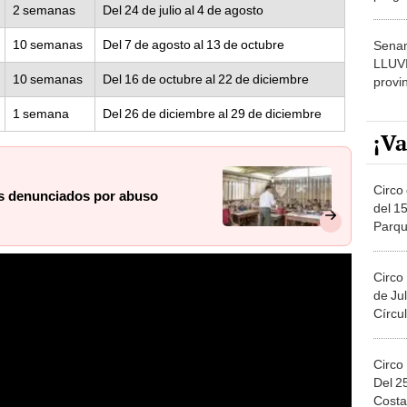
2 semanas
Del 24 de julio al 4 de agosto
dónde
10 semanas
Del 7 de agosto al 13 de octubre
Senam
LLUV
10 semanas
Del 16 de octubre al 22 de diciembre
provi
1 semana
Del 26 de diciembre al 29 de diciembre
¡Va
Circo 
s denunciados por abuso
del 15
Parqu
Migue
Circo
de Jul
Círcul
Circo
Del 2
Costa