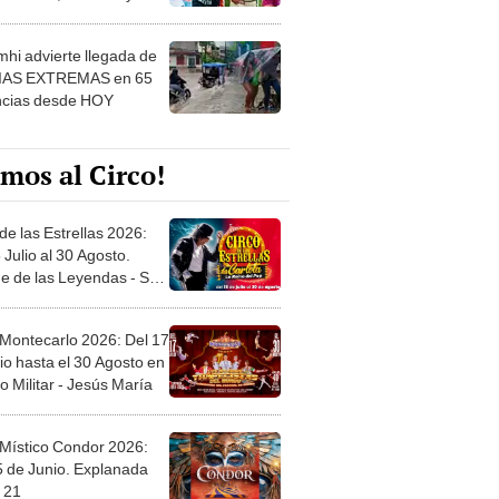
 ver
hi advierte llegada de
IAS EXTREMAS en 65
ncias desde HOY
mos al Circo!
de las Estrellas 2026:
 Julio al 30 Agosto.
e de las Leyendas - San
l
 Montecarlo 2026: Del 17
io hasta el 30 Agosto en
o Militar - Jesús María
 Místico Condor 2026:
5 de Junio. Explanada
 21