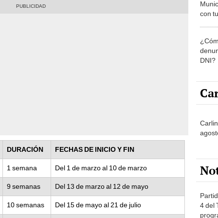
Munic
con tu
miemb
de oct
¿Cómo
la O
denun
DNI?
Car
Carli
agost
DURACIÓN
FECHAS DE INICIO Y FIN
No
1 semana
Del 1 de marzo al 10 de marzo
9 semanas
Del 13 de marzo al 12 de mayo
Partid
10 semanas
Del 15 de mayo al 21 de julio
4 del
progr