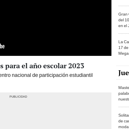
Gran 
del 10
en el
La Ca
17 de 
Mega 
s para el año escolar 2023
Ju
tro nacional de participación estudiantil
Maste
palab
nuest
Solita
de ca
moda.