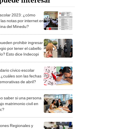
puede interesar
scolar 2023: ¿cómo
las notas por internet en
gina del Minedu?
ueden prohibir ingresar
egio por tener el cabello
do? Esto dice Indecopi
dario cívico escolar
 ¿cuáles son las fechas
morativas de abril?
 saber si una persona
jo matrimonio civil en
ec?
iones Regionales y