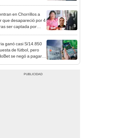
er y qué requisitos
 cumplir
ntran en Chorrillos a
 que desapareció por 4
3
tras ser captada por
o que conoció en Roblox:
usca al implicado
ia ganó casi S/14.850
uesta de fútbol, pero
4
oBet se negó a pagar:
opi multó a la empresa
ás de S/ 19.000