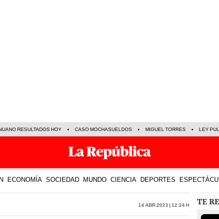
NUANO RESULTADOS HOY
CASO MOCHASUELDOS
MIGUEL TORRES
LEY PU
N
ECONOMÍA
SOCIEDAD
MUNDO
CIENCIA
DEPORTES
ESPECTÁCU
TE R
14 Abr 2023 | 12:24 h