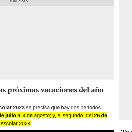
as próximas vacaciones del año
colar 2023
se precisa que hay dos periodos
de julio
al 4 de agosto; y, el segundo, del
26 de
o escolar 2024
.