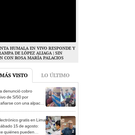
NTA HUMALA EN VIVO RESPONDE Y
RAMPA DE LÓPEZ ALIAGA | SIN
N CON ROSA MARÍA PALACIOS
 MÁS VISTO
LO ÚLTIMO
ta denunció cobro
ivo de S/50 por
1
rafiarse con una alpaca
sco: serenazgo
eró el dinero
lectrónico gratis en Lima
sábado 15 de agosto:
2
e quiénes pueden