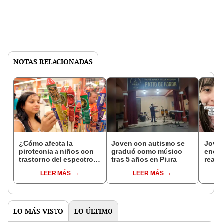
NOTAS RELACIONADAS
¿Cómo afecta la
Joven con autismo se
Jove
pirotecnia a niños con
graduó como músico
encue
trastorno del espectro
tras 5 años en Piura
reac
autista?
mile
LEER MÁS
LEER MÁS
LO MÁS VISTO
LO ÚLTIMO