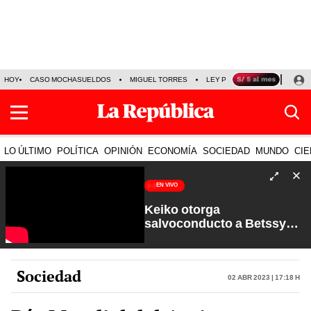
HOY
CASO MOCHASUELDOS
MIGUEL TORRES
LEY PULPÍN
PRECIO DEL
LO ÚLTIMO
POLÍTICA
OPINIÓN
ECONOMÍA
SOCIEDAD
MUNDO
CIE
EN VIVO
Keiko otorga
salvoconducto a Betssy
Chávez y renuevan
Petroperú | Sin Guion con
Rosa María Palacios
Sociedad
02 Abr 2023 | 17:18 h