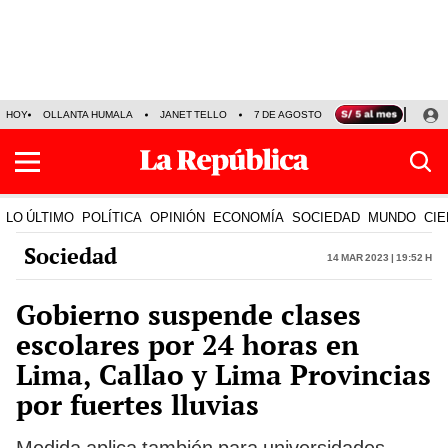
HOY
OLLANTA HUMALA
JANET TELLO
7 DE AGOSTO
TINKA RESULTADOS
LO ÚLTIMO
POLÍTICA
OPINIÓN
ECONOMÍA
SOCIEDAD
MUNDO
CIE
Sociedad
14 Mar 2023 | 19:52 h
Gobierno suspende clases
escolares por 24 horas en
Lima, Callao y Lima Provincias
por fuertes lluvias