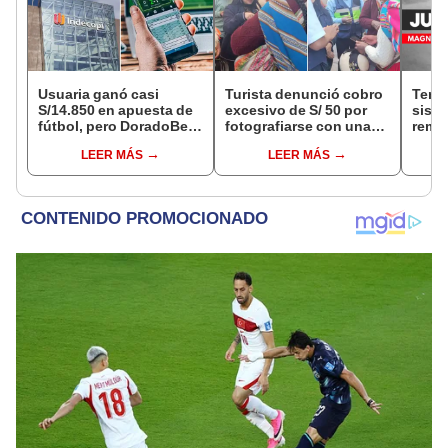
Usuaria ganó casi
Turista denunció cobro
Tembl
S/14.850 en apuesta de
excesivo de S/ 50 por
sism
fútbol, pero DoradoBet
fotografiarse con una
reme
se negó a pagar:
alpaca en Cusco y
IGP
LEER MÁS
LEER MÁS
Indecopi multó a la
Serenazgo recuperó el
empresa con más de S/
dinero
19.000