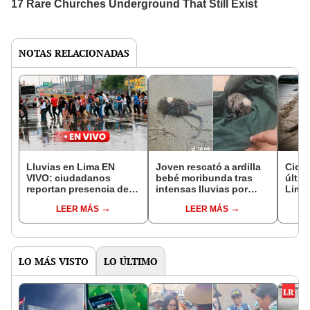
NOTAS RELACIONADAS
Lluvias en Lima EN
Joven rescató a ardilla
Cicló
VIVO: ciudadanos
bebé moribunda tras
últim
reportan presencia de
intensas lluvias por
Lima,
huaicos en Ancón
ciclón Yaku en Piura
Senam
LEER MÁS
LEER MÁS
daño
LO MÁS VISTO
LO ÚLTIMO