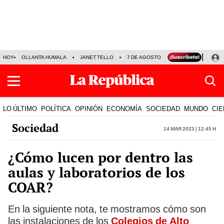
HOY
OLLANTA HUMALA
JANET TELLO
7 DE AGOSTO
TINKA RESULTADOS
LO ÚLTIMO
POLÍTICA
OPINIÓN
ECONOMÍA
SOCIEDAD
MUNDO
CIE
Sociedad
14 Mar 2023 | 12:45 h
¿Cómo lucen por dentro las
aulas y laboratorios de los
COAR?
En la siguiente nota, te mostramos cómo son
las instalaciones de los
Colegios de Alto