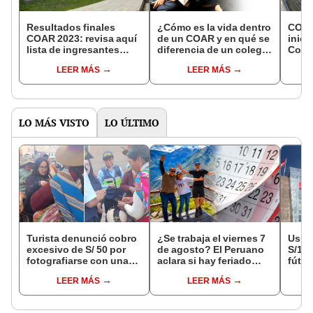
Resultados finales
¿Cómo es la vida dentro
COAR
COAR 2023: revisa aquí
de un COAR y en qué se
inici
lista de ingresantes
diferencia de un colegio
Coleg
publicada por Minedu
convencional?
Rend
LEER MÁS
LEER MÁS
LO MÁS VISTO
LO ÚLTIMO
Turista denunció cobro
¿Se trabaja el viernes 7
Usuar
excesivo de S/ 50 por
de agosto? El Peruano
S/14.
fotografiarse con una
aclara si hay feriado
fútbo
alpaca en Cusco y
largo tras el descanso
se ne
LEER MÁS
LEER MÁS
Serenazgo recuperó el
del 6 de agosto
Indec
dinero
empr
19.0