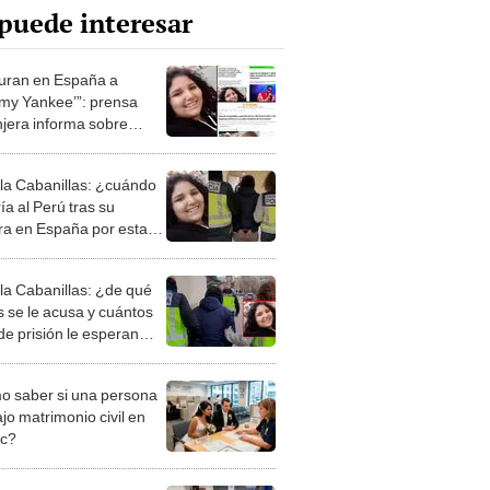
puede interesar
uran en España a
y Yankee’”: prensa
njera informa sobre
 de estafadora peruana
a Cabanillas: ¿cuándo
ía al Perú tras su
ra en España por estafa
tradas?
a Cabanillas: ¿de qué
s se le acusa y cuántos
de prisión le esperan
 máximo?
 saber si una persona
jo matrimonio civil en
ec?
iones Regionales y