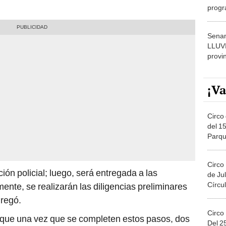
dónde
Senam
LLUV
provi
¡Va
Circo 
del 15
Parqu
Migue
Circo
ión policial; luego, será entregada a las
de Jul
Círcul
mente, se realizarán las diligencias preliminares
gregó.
Circo
que una vez que se completen estos pasos, dos
Del 2
án su regreso. "Irán por ella a
Madrid
para que
Costa