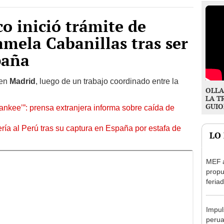
co inició trámite de
amela Cabanillas tras ser
paña
 en
Madrid
, luego de un trabajo coordinado entre la
OLLA
LA T
GUIO
kee’”: prensa extranjera informa sobre caída de
ía al Perú tras su captura en España por estafa de
LO
MEF 
propu
feriad
viern
Impul
perua
E1 y 