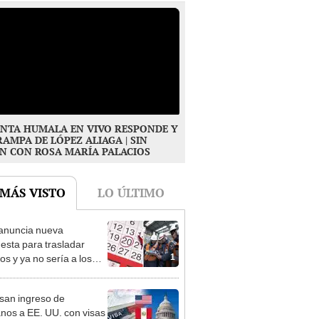
NTA HUMALA EN VIVO RESPONDE Y
RAMPA DE LÓPEZ ALIAGA | SIN
N CON ROSA MARÍA PALACIOS
 MÁS VISTO
LO ÚLTIMO
anuncia nueva
esta para trasladar
1
os y ya no sería a los
es: “Lunes es mejor día”
san ingreso de
nos a EE. UU. con visas
2
E2: emprendedores y