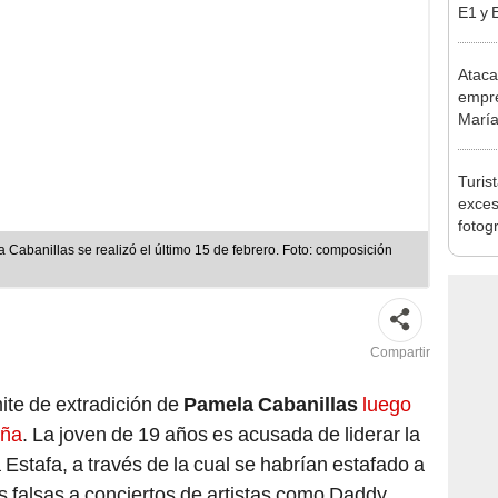
pymes
benef
Ataca
empre
María
paral
Turis
exces
fotog
en Cu
 Cabanillas se realizó el último 15 de febrero. Foto: composición
recup
Compartir
mite de extradición de
Pamela Cabanillas
luego
aña
. La joven de 19 años es acusada de liderar la
Estafa, a través de la cual se habrían estafado a
 falsas a conciertos de artistas como Daddy