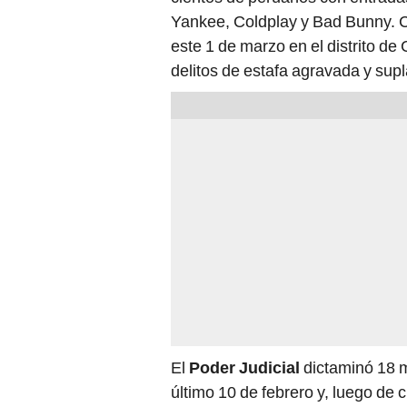
Yankee, Coldplay y Bad Bunny. 
este 1 de marzo en el distrito de
delitos de estafa agravada y supl
El
Poder Judicial
dictaminó 18 m
último 10 de febrero y, luego de c
Lima
ordenó a la
PNP
y a la
Inte