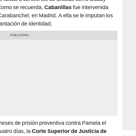
Como se recuerda,
Cabanillas
fue intervenida
 Carabanchel, en Madrid. A ella se le imputan los
antación de identidad.
eses de prisión preventiva contra Pamela el
uatro días, la
Corte Superior de Justicia de
rpol
que la acusada sea ubicada y capturada a