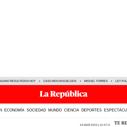
NUANO RESULTADOS HOY
CASO MOCHASUELDOS
MIGUEL TORRES
LEY PU
N
ECONOMÍA
SOCIEDAD
MUNDO
CIENCIA
DEPORTES
ESPECTÁCU
TE R
04 Mar 2023 | 12:07 h