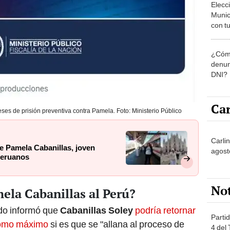
Munic
con tu
miemb
de oct
¿Cómo
la O
denun
DNI?
Car
eses de prisión preventiva contra Pamela. Foto: Ministerio Público
Carli
ce Pamela Cabanillas, joven
agost
peruanos
No
ela Cabanillas al Perú?
do informó que
Cabanillas Soley
podría retornar
Partid
 como máximo
si es que se "allana al proceso de
4 del
progr