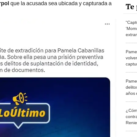
Te 
“Capt
‘Momm
extra
caída
Pamel
volver
captu
de en
Pamel
delito
años 
como
¿Cómo
contra
Reni
Elecc