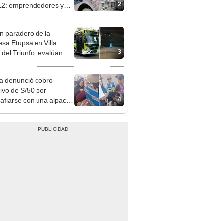
 serían los más
iciados
n paradero de la
sa Etupsa en Villa
3
 del Triunfo: evalúan
izar sus operaciones
ta denunció cobro
ivo de S/50 por
4
rafiarse con una alpaca
sco: serenazgo
eró el dinero