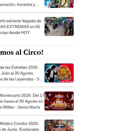
 ver
hi advierte llegada de
IAS EXTREMAS en 65
ncias desde HOY
mos al Circo!
de las Estrellas 2026:
 Julio al 30 Agosto.
e de las Leyendas - San
l
 Montecarlo 2026: Del 17
io hasta el 30 Agosto en
o Militar - Jesús María
 Místico Condor 2026:
5 de Junio. Explanada
 21