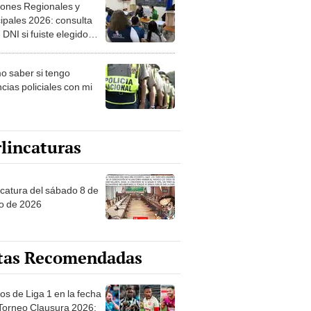
ipales 2026: consulta
 DNI si fuiste elegido
ro de mesa para este 4
ubre en el link oficial de
 saber si tengo
NPE
cias policiales con mi
lincaturas
ncatura del sábado 8 de
o de 2026
tas Recomendadas
os de Liga 1 en la fecha
 Torneo Clausura 2026:
amación, horarios y