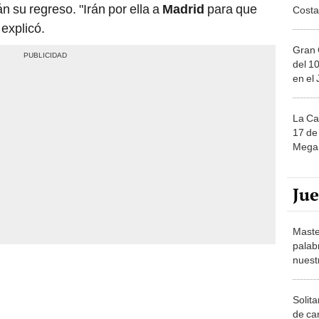
explicó.
Gran 
del 10
en el
La Ca
17 de 
Mega 
Ju
Maste
palab
nuest
Solita
de ca
moda.