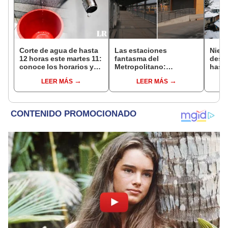
Corte de agua de hasta
Las estaciones
Nieve
12 horas este martes 11:
fantasma del
desca
conoce los horarios y
Metropolitano:
hasta
zonas afectadas en
ampliación norte sigue
agos
LEER MÁS
LEER MÁS
Miraflores, SJL, Los
inconclusa por falta de
advie
Olivos y más
buses y una adenda
la si
estancada
toma
prev