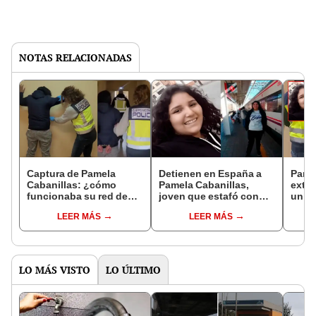
NOTAS RELACIONADAS
Captura de Pamela
Detienen en España a
Pamel
Cabanillas: ¿cómo
Pamela Cabanillas,
extra
funcionaba su red de
joven que estafó con
un p
estafa que robó casi 1
entradas falsas en
mese
LEER MÁS
LEER MÁS
millón de soles?
concierto de Daddy
Yankee
LO MÁS VISTO
LO ÚLTIMO