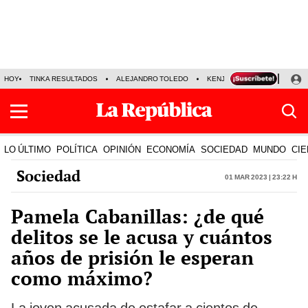
HOY
TINKA RESULTADOS
ALEJANDRO TOLEDO
KENJI FUJIMORI
PRECIO
LO ÚLTIMO
POLÍTICA
OPINIÓN
ECONOMÍA
SOCIEDAD
MUNDO
CIE
Sociedad
01 Mar 2023 | 23:22 h
Pamela Cabanillas: ¿de qué
delitos se le acusa y cuántos
años de prisión le esperan
como máximo?