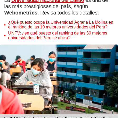
La
Universidad Nacional del Callao
es una de
las más prestigiosas del país, según
Webometrics
. Revisa todos los detalles.
¿Qué puesto ocupa la Universidad Agraria La Molina en
el ranking de las 10 mejores universidades del Perú?
UNFV: ¿en qué puesto del ranking de las 30 mejores
universidades del Perú se ubica?