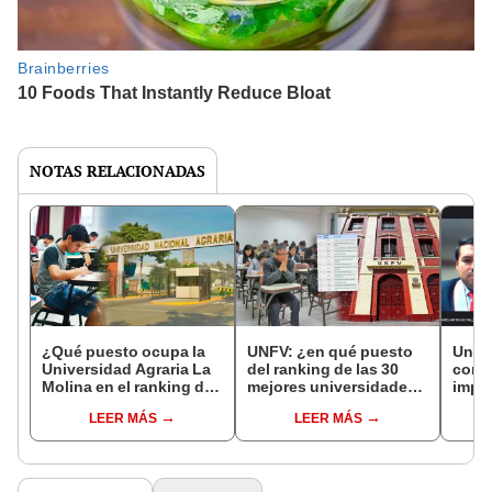
NOTAS RELACIONADAS
¿Qué puesto ocupa la
UNFV: ¿en qué puesto
Unive
Universidad Agraria La
del ranking de las 30
conde
Molina en el ranking de
mejores universidades
impli
las 10 mejores
del Perú se ubica?
de c
LEER MÁS
LEER MÁS
universidades del Perú?