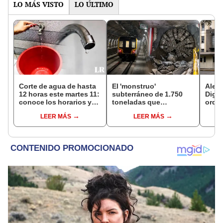
LO MÁS VISTO
LO ÚLTIMO
Corte de agua de hasta
El 'monstruo'
Alert
12 horas este martes 11:
subterráneo de 1.750
Dige
conoce los horarios y
toneladas que
orden
zonas afectadas en
construye el Metro bajo
destr
LEER MÁS
LEER MÁS
Miraflores, SJL, Los
el Callao avanza a su
prod
Olivos y más
última estación
contr
riesg