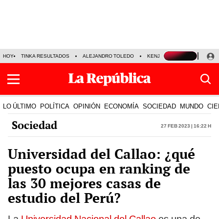
HOY
TINKA RESULTADOS
ALEJANDRO TOLEDO
KENJI FUJIMORI
PRECIO
LO ÚLTIMO
POLÍTICA
OPINIÓN
ECONOMÍA
SOCIEDAD
MUNDO
CIE
Sociedad
27 Feb 2023 | 16:22 h
Universidad del Callao: ¿qué
puesto ocupa en ranking de
las 30 mejores casas de
estudio del Perú?