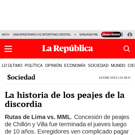
HOY
UNIVERSITARIO VS SPORTING CRISTAL
SINUANO RESULTADOS HOY
CA
LO ÚLTIMO
POLÍTICA
OPINIÓN
ECONOMÍA
SOCIEDAD
MUNDO
CIE
Sociedad
24 Ene 2023 | 16:48 h
La historia de los peajes de la
discordia
Rutas de Lima vs. MML
. Concesión de peajes
de Chillón y Villa fue terminada el jueves luego
de 10 años. Exregidores ven complicado pagar