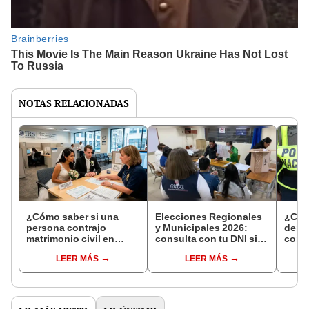
NOTAS RELACIONADAS
¿Cómo saber si una
Elecciones Regionales
¿Cóm
persona contrajo
y Municipales 2026:
denun
matrimonio civil en
consulta con tu DNI si
con 
Reniec?
fuiste elegido miembro
LEER MÁS
LEER MÁS
de mesa para este 4 de
octubre en el link oficial
de la ONPE