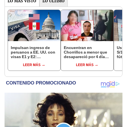
LO MÁS VISTO
LO ÚLTIMO
Impulsan ingreso de
Encuentran en
Usuar
peruanos a EE. UU. con
Chorrillos a menor que
S/14.
visas E1 y E2:
desapareció por 4 días
fútbo
emprendedores y
tras ser captada por
se ne
LEER MÁS
LEER MÁS
pymes serían los más
sujeto que conoció en
Indec
beneficiados
Roblox: PNP busca al
empr
implicado
19.0