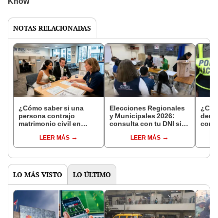
NOTAS RELACIONADAS
¿Cómo saber si una
Elecciones Regionales
¿Cóm
persona contrajo
y Municipales 2026:
denun
matrimonio civil en
consulta con tu DNI si
con 
Reniec?
fuiste elegido miembro
LEER MÁS
LEER MÁS
de mesa para este 4 de
octubre en el link oficial
de la ONPE
LO MÁS VISTO
LO ÚLTIMO