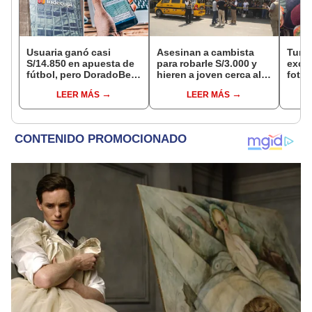
Usuaria ganó casi
Asesinan a cambista
Turis
S/14.850 en apuesta de
para robarle S/3.000 y
exces
fútbol, pero DoradoBet
hieren a joven cerca al
fotog
se negó a pagar:
Barrio Chino en Lima
alpa
LEER MÁS
LEER MÁS
Indecopi multó a la
Cercado
seren
empresa con más de S/
dine
19.000