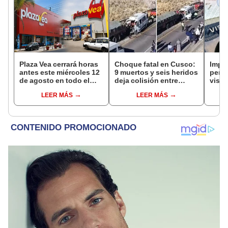
Plaza Vea cerrará horas
Choque fatal en Cusco:
Impu
antes este miércoles 12
9 muertos y seis heridos
perua
de agosto en todo el
deja colisión entre
visas
Perú: tiendas atenderán
minivan y camión en
empr
LEER MÁS
LEER MÁS
hasta las 7 p.m.
Espinar
pyme
bene