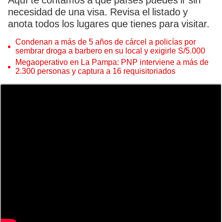
Aquí te contamos a qué países puedes ir sin
necesidad de una visa. Revisa el listado y
anota todos los lugares que tienes para visitar.
Condenan a más de 5 años de cárcel a policías por
sembrar droga a barbero en su local y exigirle S/5.000
Megaoperativo en La Pampa: PNP interviene a más de
2.300 personas y captura a 16 requisitoriados
Sin visa ni pasaporte: conoce los más de 70 países que puedes viajar. Foto: