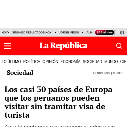
HOY
SINUANO RESULTADOS HOY
JORGE MESSI
ALIANZA LIMA VS SPORT BO
LO ÚLTIMO
POLÍTICA
OPINIÓN
ECONOMÍA
SOCIEDAD
MUNDO
CIE
Sociedad
29 Nov 2022 | 11:59 h
Los casi 30 países de Europa
que los peruanos pueden
visitar sin tramitar visa de
turista