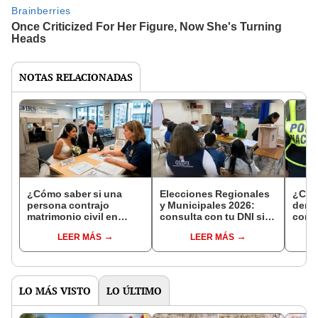
NOTAS RELACIONADAS
¿Cómo saber si una
Elecciones Regionales
¿Cóm
persona contrajo
y Municipales 2026:
denun
matrimonio civil en
consulta con tu DNI si
con 
Reniec?
fuiste elegido miembro
LEER MÁS
LEER MÁS
de mesa para este 4 de
octubre en el link oficial
de la ONPE
LO MÁS VISTO
LO ÚLTIMO