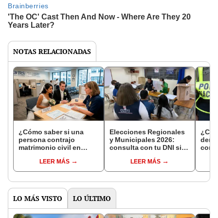
NOTAS RELACIONADAS
¿Cómo saber si una
Elecciones Regionales
¿Cóm
persona contrajo
y Municipales 2026:
denun
matrimonio civil en
consulta con tu DNI si
con 
Reniec?
fuiste elegido miembro
LEER MÁS
LEER MÁS
de mesa para este 4 de
octubre en el link oficial
de la ONPE
LO MÁS VISTO
LO ÚLTIMO