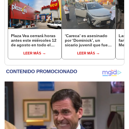
Plaza Vea cerrará horas
‘Careca’ es asesinado
Las 
antes este miércoles 12
por ‘Dominick’, un
fant
de agosto en todo el
sicario juvenil que fue
Metr
Perú: tiendas atenderán
capturado tras el crimen
ampli
LEER MÁS
LEER MÁS
hasta las 7 p.m.
incon
buse
esta