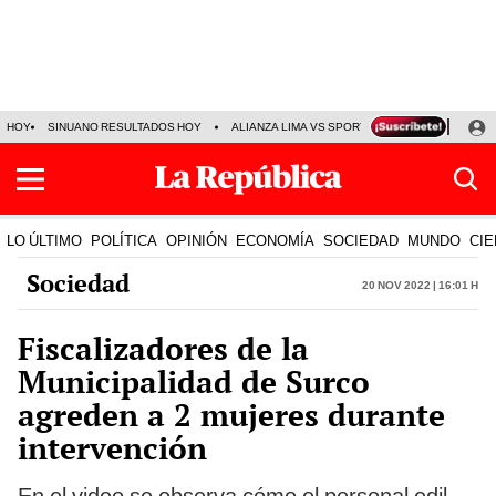
HOY
SINUANO RESULTADOS HOY
ALIANZA LIMA VS SPORT BOYS
JORGE MES
LO ÚLTIMO
POLÍTICA
OPINIÓN
ECONOMÍA
SOCIEDAD
MUNDO
CIE
Sociedad
20 Nov 2022 | 16:01 h
Fiscalizadores de la
Municipalidad de Surco
agreden a 2 mujeres durante
intervención