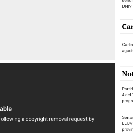
denun
DNI?
Car
Carlin
agost
No
Partid
4 del
progr
dónde
Senam
LLUV
provi