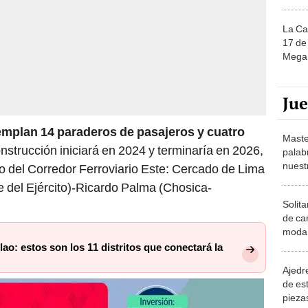
La Ca
17 de 
Mega 
Ju
emplan 14 paraderos de pasajeros y cuatro
Maste
strucción iniciará en 2024 y terminaría en 2026,
palab
nuest
o del Corredor Ferroviario Este: Cercado de Lima
te del Ejército)-Ricardo Palma (Chosica-
Solita
de ca
moda.
demue
llao: estos son los 11 distritos que conectará la
Ajedre
de es
piezas