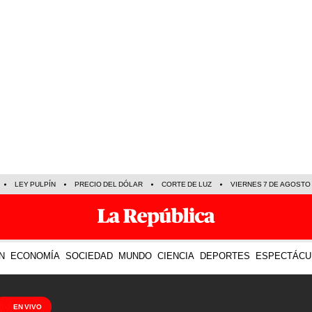
LEY PULPÍN
PRECIO DEL DÓLAR
CORTE DE LUZ
VIERNES 7 DE AGOSTO
N
ECONOMÍA
SOCIEDAD
MUNDO
CIENCIA
DEPORTES
ESPECTÁCU
EN VIVO