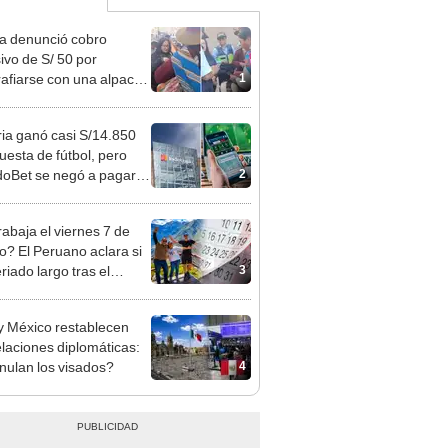
ta denunció cobro
ivo de S/ 50 por
1
rafiarse con una alpaca
sco y Serenazgo
eró el dinero
ia ganó casi S/14.850
uesta de fútbol, pero
2
oBet se negó a pagar:
opi multó a la empresa
ás de S/ 19.000
rabaja el viernes 7 de
o? El Peruano aclara si
3
riado largo tras el
nso del 6 de agosto
y México restablecen
elaciones diplomáticas:
4
nulan los visados?