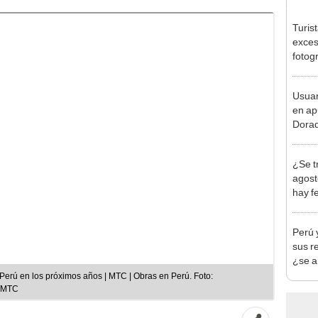
Turis
exces
fotog
en Cu
recup
Usuar
en ap
Dorad
Indec
con m
¿Se t
agost
hay fe
desca
Perú 
sus r
¿se a
 Perú en los próximos años | MTC | Obras en Perú. Foto:
n/MTC