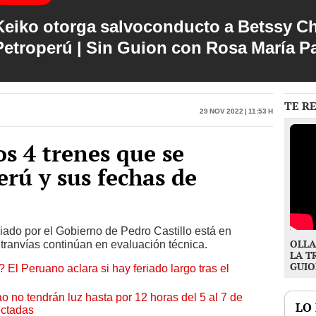
Keiko otorga salvoconducto a Betssy C
Petroperú | Sin Guion con Rosa María P
TE R
29 Nov 2022 | 11:53 h
os 4 trenes que se
erú y sus fechas de
ciado por el Gobierno de Pedro Castillo está en
OLLA
 tranvías continúan en evaluación técnica.
LA T
GUIO
 El Peruano aclara si hay feriado largo tras el
ao no tendrán luz hasta por 12 horas del 5 al 7 de
LO
ectadas