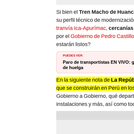
Si bien el
Tren Macho de Huanc
su perfil técnico de modernizació
tranvía Ica-Apurímac
,
cercanías
por el
Gobierno de Pedro Castill
estarán listos?
PUEDES VER:
Paro de transportistas EN VIVO: g
de huelga
En la siguiente nota de
La Repúb
que se construirán en Perú en l
Gobierno a Gobierno, qué depar
instalaciones y más, así como to