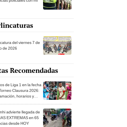
cias policiales con mi
lincaturas
catura del viernes 7 de
o de 2026
tas Recomendadas
os de Liga 1 en la fecha
 Torneo Clausura 2026:
amación, horarios y
 ver
hi advierte llegada de
IAS EXTREMAS en 65
ncias desde HOY