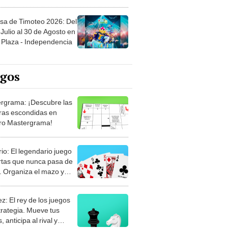
sa de Timoteo 2026: Del
Julio al 30 de Agosto en
Plaza - Independencia
egos
rgrama: ¡Descubre las
ras escondidas en
ro Mastergrama!
rio: El legendario juego
rtas que nunca pasa de
 Organiza el mazo y
stra tu habilidad.
z: El rey de los juegos
trategia. Mueve tus
, anticipa al rival y