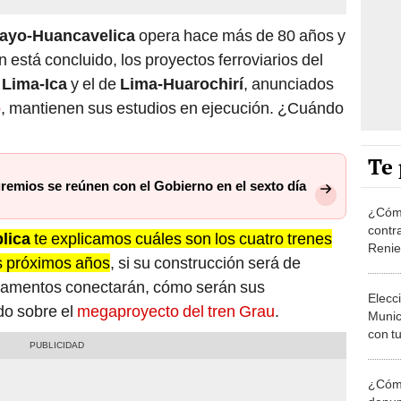
ayo-Huancavelica
opera hace más de 80 años y
n está concluido, los proyectos ferroviarios del
 Lima-Ica
y el de
Lima-Huarochirí
, anunciados
o
, mantienen sus estudios en ejecución. ¿Cuándo
Te 
remios se reúnen con el Gobierno en el sexto día
¿Cómo
contra
lica
te explicamos cuáles son los cuatro trenes
Reni
os próximos años
, si su construcción será de
tamentos conectarán, cómo serán sus
Elecc
do sobre el
megaproyecto del tren Grau
.
Munic
con tu
miemb
de oct
¿Cómo
la O