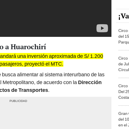
¡Va
Circo 
del 15
Parqu
o a Huarochirí
Migue
ndará una inversión aproximada de S/ 1.200
Circo
 pasajeros, proyectó el MTC.
de Jul
Círcul
 busca alimentar al sistema interurbano de las
al Metropolitano, de acuerdo con la
Dirección
Circo
ctos de Transportes
.
Del 2
Costa
Gran 
del 10
en el