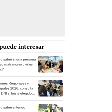
puede interesar
 saber si una persona
jo matrimonio civil en
ec?
iones Regionales y
ipales 2026: consulta
 DNI si fuiste elegido
ro de mesa para este 4
ubre en el link oficial de
 saber si tengo
NPE