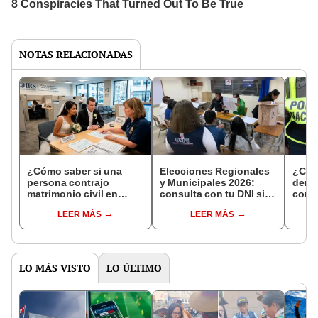
NOTAS RELACIONADAS
¿Cómo saber si una
Elecciones Regionales
¿Cóm
persona contrajo
y Municipales 2026:
denun
matrimonio civil en
consulta con tu DNI si
con 
Reniec?
fuiste elegido miembro
LEER MÁS
LEER MÁS
de mesa para este 4 de
octubre en el link oficial
de la ONPE
LO MÁS VISTO
LO ÚLTIMO