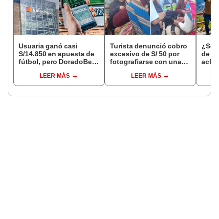
Usuaria ganó casi
Turista denunció cobro
¿Se t
S/14.850 en apuesta de
excesivo de S/ 50 por
de a
fútbol, pero DoradoBet
fotografiarse con una
aclar
se negó a pagar:
alpaca en Cusco y
largo
LEER MÁS
LEER MÁS
Indecopi multó a la
Serenazgo recuperó el
del 6
empresa con más de S/
dinero
19.000