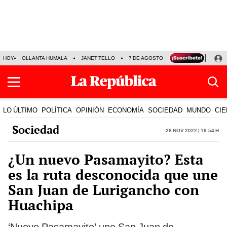
HOY
OLLANTA HUMALA
JANET TELLO
7 DE AGOSTO
TINKA RESULTADOS
LO ÚLTIMO
POLÍTICA
OPINIÓN
ECONOMÍA
SOCIEDAD
MUNDO
CIE
Sociedad
28 Nov 2022 | 16:54 h
¿Un nuevo Pasamayito? Esta
es la ruta desconocida que une
San Juan de Lurigancho con
Huachipa