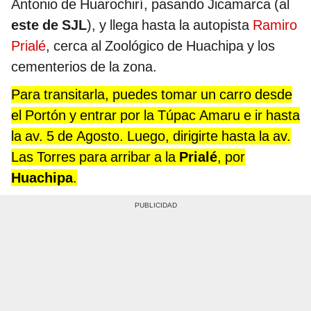
Antonio de Huarochirí, pasando Jicamarca (al
este de SJL
), y llega hasta la autopista
Ramiro
Prialé
, cerca al Zoológico de Huachipa y los
cementerios de la zona.
Para transitarla, puedes tomar un carro desde
el Portón y entrar por la Túpac Amaru e ir hasta
la av. 5 de Agosto. Luego, dirigirte hasta la av.
Las Torres para arribar a la
Prialé
, por
Huachipa
.