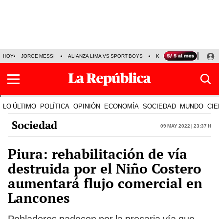
HOY
JORGE MESSI
ALIANZA LIMA VS SPORT BOYS
KENJI FUJIMORI
PRE
LO ÚLTIMO
POLÍTICA
OPINIÓN
ECONOMÍA
SOCIEDAD
MUNDO
CIE
Sociedad
09 May 2022 | 23:37 h
Piura: rehabilitación de vía
destruida por el Niño Costero
aumentará flujo comercial en
Lancones