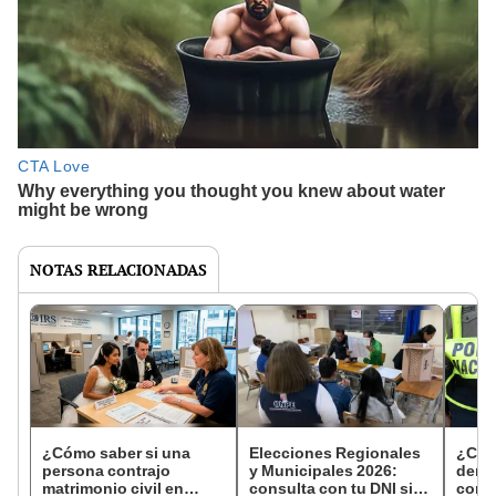
NOTAS RELACIONADAS
¿Cómo saber si una
Elecciones Regionales
¿Cóm
persona contrajo
y Municipales 2026:
denun
matrimonio civil en
consulta con tu DNI si
con 