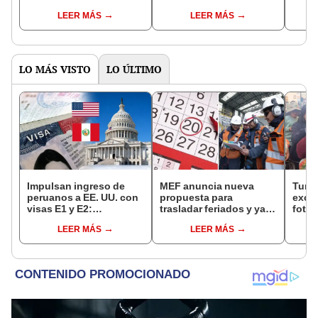
Reniec?
fuiste elegido miembro
LEER MÁS
LEER MÁS
de mesa para este 4 de
octubre en el link oficial
de la ONPE
LO MÁS VISTO
LO ÚLTIMO
Impulsan ingreso de
MEF anuncia nueva
Turis
peruanos a EE. UU. con
propuesta para
exces
visas E1 y E2:
trasladar feriados y ya
fotog
emprendedores y
no sería a los viernes:
alpa
LEER MÁS
LEER MÁS
pymes serían los más
“Lunes es mejor día”
seren
beneficiados
dine