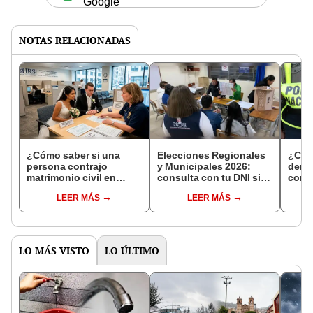
Google
NOTAS RELACIONADAS
¿Cómo saber si una
Elecciones Regionales
¿Cóm
persona contrajo
y Municipales 2026:
denun
matrimonio civil en
consulta con tu DNI si
con 
Reniec?
fuiste elegido miembro
LEER MÁS
LEER MÁS
de mesa para este 4 de
octubre en el link oficial
de la ONPE
LO MÁS VISTO
LO ÚLTIMO