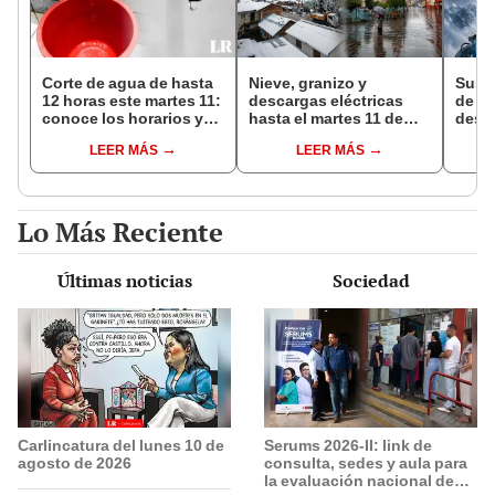
Corte de agua de hasta
Nieve, granizo y
Susp
12 horas este martes 11:
descargas eléctricas
de lo
conoce los horarios y
hasta el martes 11 de
desap
zonas afectadas en
agosto: Senamhi
Huasc
LEER MÁS
LEER MÁS
Miraflores, SJL, Los
advierte mal tiempo en
aval
Olivos y más
la sierra e Indeci insta a
conti
tomar medidas de
oper
prevención
Lo Más Reciente
Últimas noticias
Sociedad
Carlincatura del lunes 10 de
Serums 2026-II: link de
agosto de 2026
consulta, sedes y aula para
la evaluación nacional de