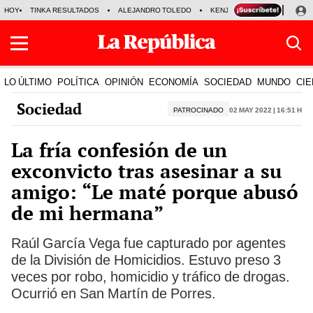
HOY
TINKA RESULTADOS
ALEJANDRO TOLEDO
KENJI FUJIMORI
PRECIO
LO ÚLTIMO
POLÍTICA
OPINIÓN
ECONOMÍA
SOCIEDAD
MUNDO
CIE
Sociedad
PATROCINADO
02 May 2022 | 16:51 h
La fría confesión de un
exconvicto tras asesinar a su
amigo: “Le maté porque abusó
de mi hermana”
Raúl García Vega fue capturado por agentes
de la División de Homicidios. Estuvo preso 3
veces por robo, homicidio y tráfico de drogas.
Ocurrió en San Martín de Porres.