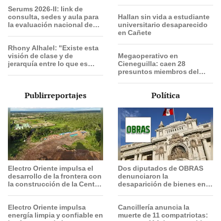
este 9 de agosto
Serums 2026-II: link de
consulta, sedes y aula para
Hallan sin vida a estudiante
la evaluación nacional de
universitario desaparecido
este 9 de agosto
en Cañete
Rhony Alhalel: "Existe esta
visión de clase y de
Megaoperativo en
jerarquía entre lo que es
Cieneguilla: caen 28
artesanal y lo que es
presuntos miembros del
artístico"
'Tren de Aragua' en 'búnker'
durante fiesta de
Publirreportajes
Política
cumpleaños
Electro Oriente impulsa el
Dos diputados de OBRAS
desarrollo de la frontera con
denunciaron la
la construcción de la Central
desaparición de bienes en el
Solar de San Antonio del
interior de su oficina
Estrecho
parlamentaria
Electro Oriente impulsa
Cancillería anuncia la
energía limpia y confiable en
muerte de 11 compatriotas: