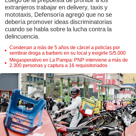
Luego de la prepuesta de prohibir a los
extranjeros trabajar en delivery, taxis y
mototaxis, Defensoría agregó que no se
debería promover ideas discriminatorias
cuando se habla sobre la lucha contra la
delincuencia.
Condenan a más de 5 años de cárcel a policías por
sembrar droga a barbero en su local y exigirle S/5.000
Megaoperativo en La Pampa: PNP interviene a más de
2.300 personas y captura a 16 requisitoriados