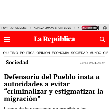
HOY
JORGE MESSI
ALIANZA LIMA VS SPORT BOYS
KENJI FUJIMORI
PRE
LO ÚLTIMO
POLÍTICA
OPINIÓN
ECONOMÍA
SOCIEDAD
MUNDO
CIE
Sociedad
21 Feb 2022 | 14:33 h
Defensoría del Pueblo insta a
autoridades a evitar
“criminalizar y estigmatizar la
migración”