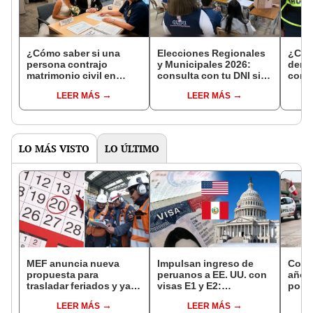
¿Cómo saber si una
Elecciones Regionales
¿Cóm
persona contrajo
y Municipales 2026:
denun
matrimonio civil en
consulta con tu DNI si
con 
Reniec?
fuiste elegido miembro
LEER MÁS
LEER MÁS
de mesa para este 4 de
octubre en el link oficial
de la ONPE
LO MÁS VISTO
LO ÚLTIMO
MEF anuncia nueva
Impulsan ingreso de
Cond
propuesta para
peruanos a EE. UU. con
años 
trasladar feriados y ya
visas E1 y E2:
polic
no sería a los viernes:
emprendedores y
droga
LEER MÁS
LEER MÁS
“Lunes es mejor día”
pymes serían los más
local