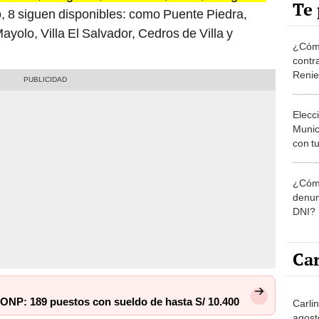
Te 
o, 8 siguen disponibles: como Puente Piedra,
ayolo, Villa El Salvador, Cedros de Villa y
¿Cómo
contra
Reni
Elecc
Munic
con tu
miemb
de oct
¿Cómo
la O
denun
DNI?
Car
 ONP: 189 puestos con sueldo de hasta S/ 10.400
Carli
agost