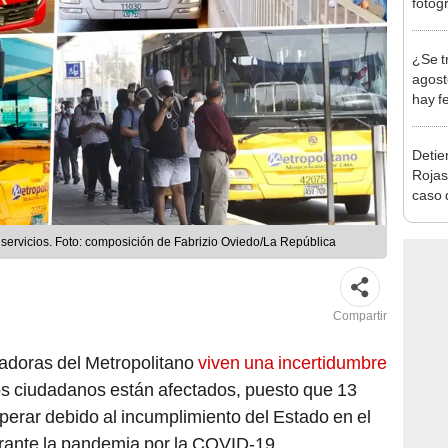
en Cu
recup
¿Se t
agost
hay fe
desca
Detien
Rojas
caso q
policí
servicios. Foto: composición de Fabrizio Oviedo/La República
Compartir
tadoras del Metropolitano
viven una incertidumbre
os ciudadanos están afectados, puesto que 13
perar debido al incumplimiento del Estado en el
urante la pandemia por la COVID-19.