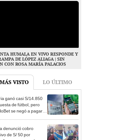
NTA HUMALA EN VIVO RESPONDE Y
RAMPA DE LÓPEZ ALIAGA | SIN
N CON ROSA MARÍA PALACIOS
 MÁS VISTO
LO ÚLTIMO
ia ganó casi S/14.850
uesta de fútbol, pero
1
oBet se negó a pagar:
opi multó a la empresa
ás de S/ 19.000
ta denunció cobro
ivo de S/ 50 por
2
rafiarse con una alpaca