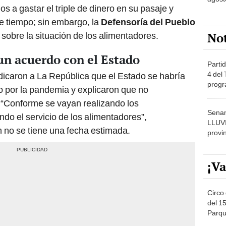
s a gastar el triple de dinero en su pasaje y
de tiempo; sin embargo, la
Defensoría del Pueblo
No
 sobre la situación de los alimentadores.
un acuerdo con el Estado
Partid
4 del
ndicaron a La República que el Estado se habría
progr
o por la pandemia y explicaron que no
dónde
 “Conforme se vayan realizando los
Senam
do el servicio de los alimentadores”,
LLUV
 no se tiene una fecha estimada.
provi
¡Va
Circo 
del 15
Parqu
Migue