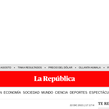
E AGOSTO
TINKA RESULTADOS
PRECIO DEL DÓLAR
OLLANTA HUMALA
P
N
ECONOMÍA
SOCIEDAD
MUNDO
CIENCIA
DEPORTES
ESPECTÁCU
TE R
22 Dic 2021 | 17:17 h