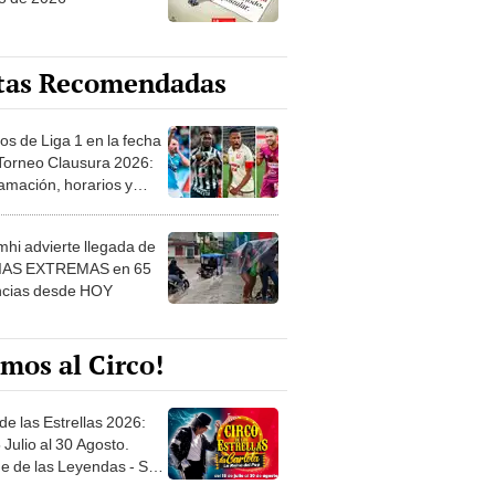
tas Recomendadas
os de Liga 1 en la fecha
 Torneo Clausura 2026:
amación, horarios y
 ver
hi advierte llegada de
IAS EXTREMAS en 65
ncias desde HOY
mos al Circo!
de las Estrellas 2026:
 Julio al 30 Agosto.
e de las Leyendas - San
l