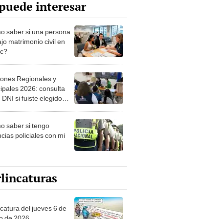
puede interesar
 saber si una persona
jo matrimonio civil en
ec?
iones Regionales y
ipales 2026: consulta
 DNI si fuiste elegido
ro de mesa para este 4
ubre en el link oficial de
 saber si tengo
NPE
cias policiales con mi
lincaturas
ncatura del jueves 6 de
o de 2026