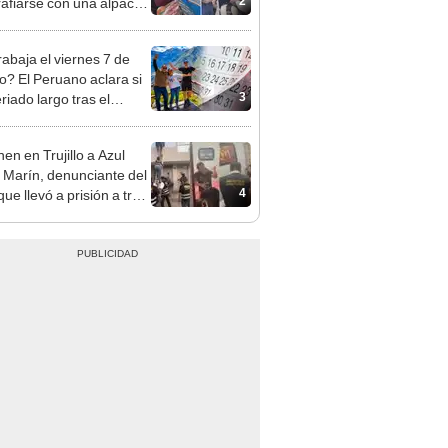
sco y Serenazgo
eró el dinero
rabaja el viernes 7 de
o? El Peruano aclara si
3
riado largo tras el
nso del 6 de agosto
en en Trujillo a Azul
 Marín, denunciante del
4
ue llevó a prisión a tres
as