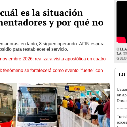
cuál es la situación
imentadores y por qué no
ntadoras, en tanto, 8 siguen operando. AFIN espera
OLLA
sidio para restablecer el servicio.
LA T
GUIO
oviembre 2026: realizará visita apostólica en cuatro
: fenómeno se fortalecerá como evento "fuerte" con
LO
Usuar
en ap
Dorad
Indec
con m
Turis
exces
fotog