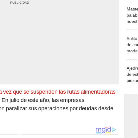
Maste
palab
nuest
Solita
de ca
moda.
demue
Ajedre
de es
piezas
consi
ra vez que se suspenden las rutas alimentadoras
 En julio de este año, las empresas
on paralizar sus operaciones por deudas desde