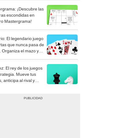
rgrama: ¡Descubre las
ras escondidas en
ro Mastergrama!
rio: El legendario juego
rtas que nunca pasa de
 Organiza el mazo y
stra tu habilidad.
z: El rey de los juegos
trategia. Mueve tus
, anticipa al rival y
gue el jaque mate.