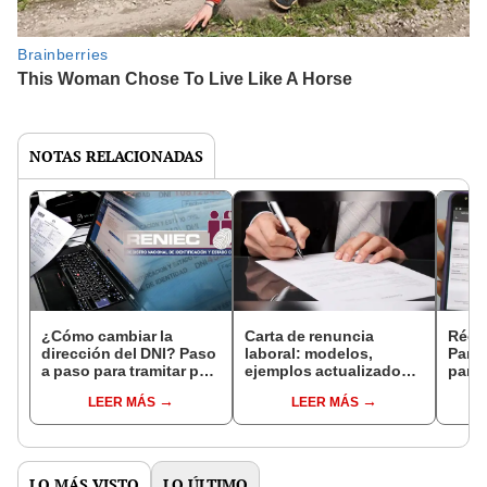
NOTAS RELACIONADAS
¿Cómo cambiar la
Carta de renuncia
Récor
dirección del DNI? Paso
laboral: modelos,
Pana
a paso para tramitar por
ejemplos actualizados
para 
internet en Reniec en
2023 y cómo redactarla
LEER MÁS
LEER MÁS
línea
LO MÁS VISTO
LO ÚLTIMO