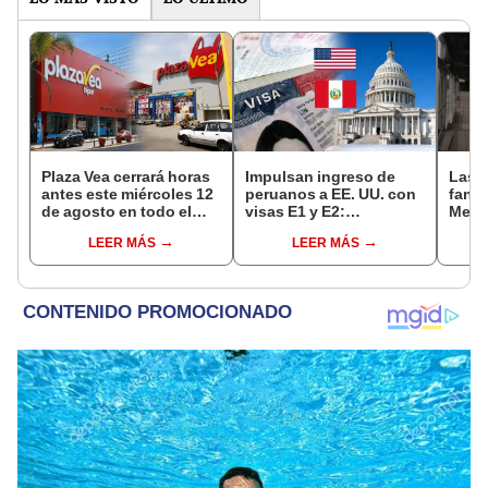
Plaza Vea cerrará horas
Impulsan ingreso de
Las 
antes este miércoles 12
peruanos a EE. UU. con
fant
de agosto en todo el
visas E1 y E2:
Metr
Perú: tiendas atenderán
emprendedores y
ampli
LEER MÁS
LEER MÁS
hasta las 7 p.m.
pymes serían los más
incon
beneficiados
buse
esta