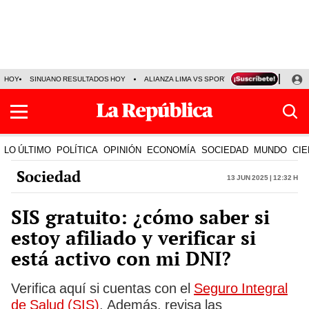
HOY
SINUANO RESULTADOS HOY
ALIANZA LIMA VS SPORT BOYS
JORGE MES
LO ÚLTIMO
POLÍTICA
OPINIÓN
ECONOMÍA
SOCIEDAD
MUNDO
CIE
Sociedad
13 Jun 2025 | 12:32 h
SIS gratuito: ¿cómo saber si
estoy afiliado y verificar si
está activo con mi DNI?
Verifica aquí si cuentas con el
Seguro Integral
de Salud (SIS)
. Además, revisa las