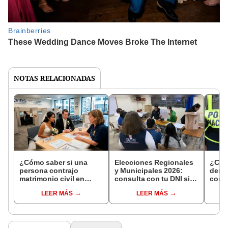
NOTAS RELACIONADAS
¿Cómo saber si una
Elecciones Regionales
¿Cóm
persona contrajo
y Municipales 2026:
denun
matrimonio civil en
consulta con tu DNI si
con 
Reniec?
fuiste elegido miembro
LEER MÁS
LEER MÁS
de mesa para este 4 de
octubre en el link oficial
de la ONPE