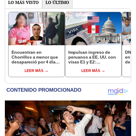
LO MÁS VISTO
LO ÚLTIMO
Encuentran en
Impulsan ingreso de
DNI e
Chorrillos a menor que
peruanos a EE. UU. con
en Li
desapareció por 4 días
visas E1 y E2:
de a
tras ser captada por
emprendedores y
quié
LEER MÁS
LEER MÁS
sujeto que conoció en
pymes serían los más
acce
Roblox: PNP busca al
beneficiados
requi
implicado
cump