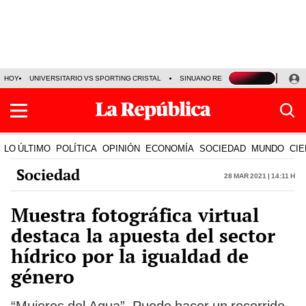
HOY
UNIVERSITARIO VS SPORTING CRISTAL
SINUANO RESULTADOS HOY
CA
LO ÚLTIMO
POLÍTICA
OPINIÓN
ECONOMÍA
SOCIEDAD
MUNDO
CIE
Sociedad
28 Mar 2021 | 14:11 h
Muestra fotográfica virtual
destaca la apuesta del sector
hídrico por la igualdad de
género