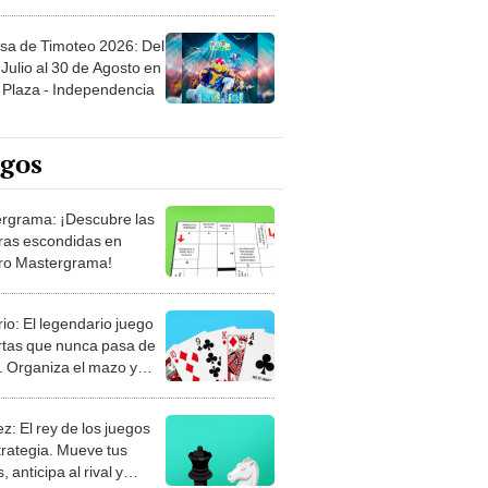
sa de Timoteo 2026: Del
Julio al 30 de Agosto en
Plaza - Independencia
egos
rgrama: ¡Descubre las
ras escondidas en
ro Mastergrama!
rio: El legendario juego
rtas que nunca pasa de
 Organiza el mazo y
stra tu habilidad.
z: El rey de los juegos
trategia. Mueve tus
, anticipa al rival y