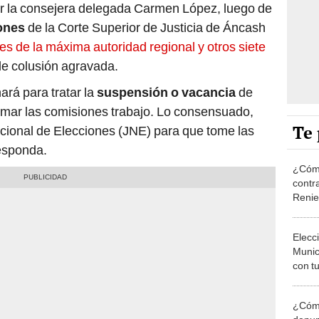
r la consejera delegada Carmen López, luego de
ones
de la Corte Superior de Justicia de Áncash
es de la máxima autoridad regional y otros siete
de colusión agravada.
ará para tratar la
suspensión o vacancia
de
rmar las comisiones trabajo. Lo consensuado,
Te 
acional de Elecciones (JNE) para que tome las
esponda.
¿Cómo
contra
Reni
Elecc
Munic
con tu
miemb
de oct
¿Cómo
la O