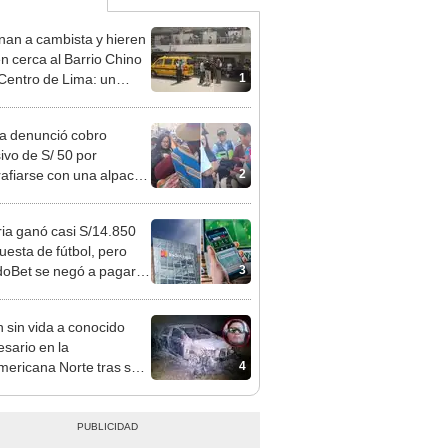
nan a cambista y hieren
en cerca al Barrio Chino
1
 Centro de Lima: un
choso detenido
ta denunció cobro
ivo de S/ 50 por
2
rafiarse con una alpaca
sco y Serenazgo
eró el dinero
ia ganó casi S/14.850
uesta de fútbol, pero
3
oBet se negó a pagar:
opi multó a la empresa
ás de S/ 19.000
n sin vida a conocido
sario en la
4
ericana Norte tras ser
strado en Sullana, Piura