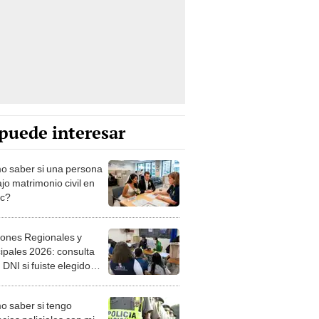
puede interesar
 saber si una persona
jo matrimonio civil en
ec?
iones Regionales y
ipales 2026: consulta
 DNI si fuiste elegido
ro de mesa para este 4
ubre en el link oficial de
 saber si tengo
NPE