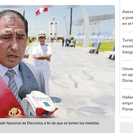
Asesi
a jov
en el
sospe
Turis
exces
fotog
en Cu
recup
Usuar
en ap
Dorad
Indec
con m
Halla
empre
Panam
secue
ado Nacional de Elecciona a fin de que se tomen las medidas