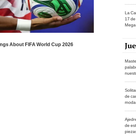
La Ca
17 de 
Mega 
Ju
Maste
palab
nuest
Solita
de ca
moda.
demue
Ajedre
de es
piezas