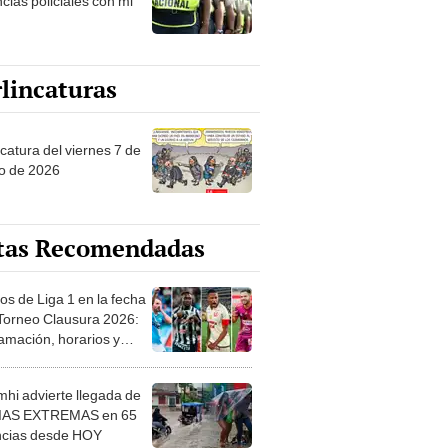
cias policiales con mi
lincaturas
catura del viernes 7 de
o de 2026
tas Recomendadas
os de Liga 1 en la fecha
 Torneo Clausura 2026:
amación, horarios y
 ver
hi advierte llegada de
IAS EXTREMAS en 65
ncias desde HOY