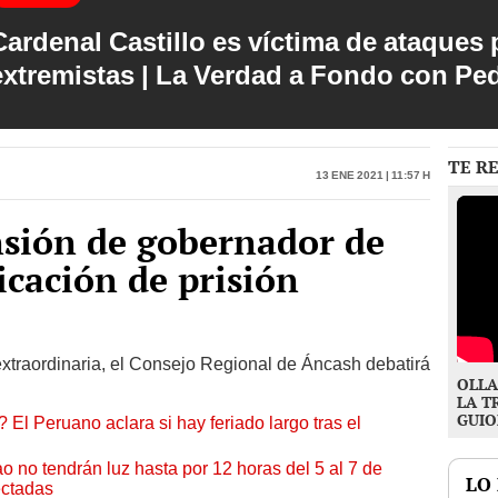
Cardenal Castillo es víctima de ataques 
extremistas | La Verdad a Fondo con Pe
TE R
13 Ene 2021 | 11:57 h
nsión de gobernador de
icación de prisión
extraordinaria, el Consejo Regional de Áncash debatirá
OLLA
LA T
GUIO
 El Peruano aclara si hay feriado largo tras el
ao no tendrán luz hasta por 12 horas del 5 al 7 de
LO
ectadas