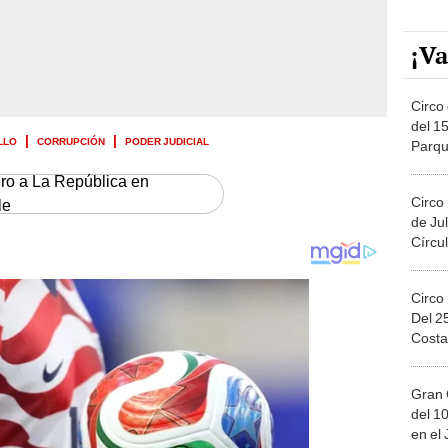
¡Va
Circo 
del 15
LLO
CORRUPCIÓN
PODER JUDICIAL
Parqu
Migue
ero a La República en
Circo
le
de Jul
Círcul
Circo
Del 2
Costa
Gran 
del 10
en el