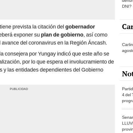
denun
DNI?
Car
ene prevista la citación del
gobernador
deberá exponer su
plan de gobierno
, así como
l avance del coronavirus en la Región Áncash.
Carlin
agost
la consejera por Yungay indicó que este año se
calización, por lo que espera el involucramiento de
s y las entidades dependientes del Gobierno
No
Partid
4 del
progr
dónde
Senam
LLUV
provi