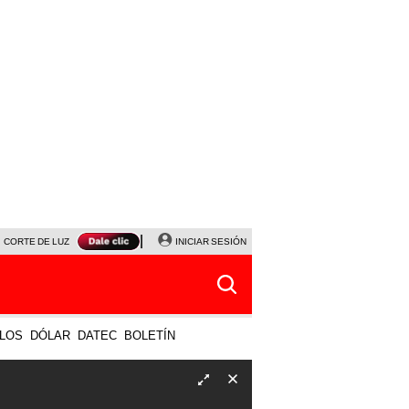
CORTE DE LUZ
VIERNES 7 DE AGOSTO
INICIAR SESIÓN
ALBERTO BENAVIDES
NALDY SALD
LOS
DÓLAR
DATEC
BOLETÍN