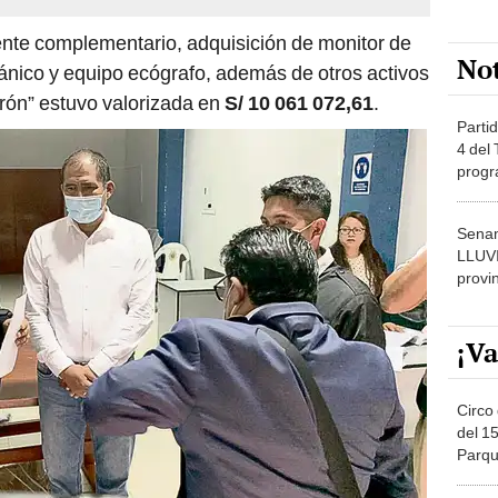
nte complementario, adquisición de monitor de
No
cánico y equipo ecógrafo, además de otros activos
ón” estuvo valorizada en
S/ 10 061 072,61
.
Partid
4 del
progr
dónde
Senam
LLUV
provi
¡Va
Circo 
del 15
Parqu
Migue