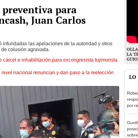
n preventiva para
ncash, Juan Carlos
 infundadas las apelaciones de la autoridad y otros
OLLA
o de colusión agravada.
LA T
GUIO
 cárcel e inhabilitación para excongresista fujimorista
 nivel nacional renuncian y dan paso a la reelección
LO
Rober
respo
por r
alcal
Gunth
posic
sobre