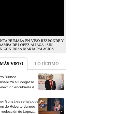
NTA HUMALA EN VIVO RESPONDE Y
RAMPA DE LÓPEZ ALIAGA | SIN
N CON ROSA MARÍA PALACIOS
 MÁS VISTO
LO ÚLTIMO
to Burneo
nsabiliza al Congreso
1
eelección encubierta de
des
er Gonzáles señala que
ión de Roberto Burneo
2
 reelección de López