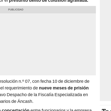
or el
presunto delito de colusión agravada.
esolución n.º 07, con fecha 10 de diciembre de
 el requerimiento de
nueve meses de prisión
avo Despacho de la Fiscalía Especializada en
narios de Áncash.
 concertación
entre funcionarios y la empresa