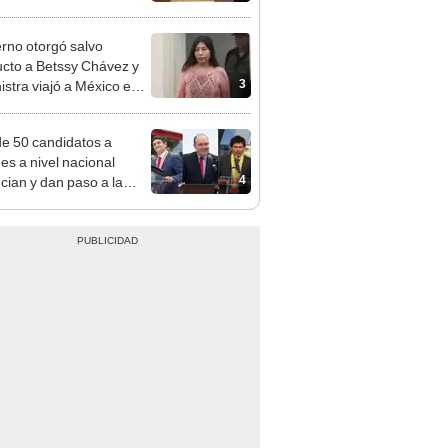
a no representan al JNE
rno otorgó salvo
cto a Betssy Chávez y
3
istra viajó a México en
adrugada
e 50 candidatos a
des a nivel nacional
4
cian y dan paso a la
cción encubierta