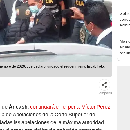
Aliag
Gobie
condu
exmin
la m
Más d
alcal
renun
reele
ciembre de 2020, que declaró fundado el requerimiento fiscal. Foto:
Compartir
r de
Áncash
,
continuará en el penal Víctor Pérez
la de Apelaciones de la Corte Superior de
ndadas las apelaciones de la máxima autoridad