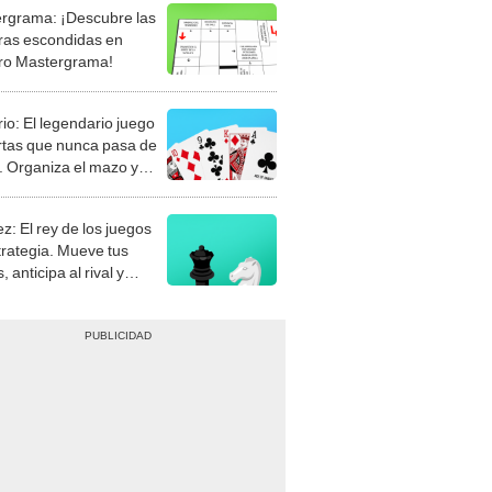
rgrama: ¡Descubre las
ras escondidas en
ro Mastergrama!
rio: El legendario juego
rtas que nunca pasa de
 Organiza el mazo y
stra tu habilidad.
z: El rey de los juegos
trategia. Mueve tus
, anticipa al rival y
gue el jaque mate.