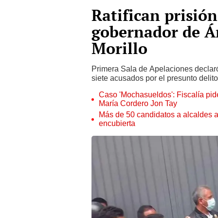
Ratifican prisió
gobernador de Á
Morillo
Primera Sala de Apelaciones declaró
siete acusados por el presunto delit
Caso 'Mochasueldos': Fiscalía pide
María Cordero Jon Tay
Más de 50 candidatos a alcaldes a
encubierta