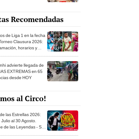
tas Recomendadas
os de Liga 1 en la fecha
 Torneo Clausura 2026:
amación, horarios y
 ver
hi advierte llegada de
IAS EXTREMAS en 65
ncias desde HOY
mos al Circo!
de las Estrellas 2026:
 Julio al 30 Agosto.
e de las Leyendas - San
l