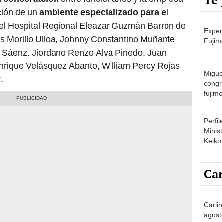
Te 
ción de un
ambiente especializado para el
el Hospital Regional Eleazar Guzmán Barrón de
Exper
s Morillo Ulloa, Johnny Constantino Muñante
Fujim
 Sáenz, Jiordano Renzo Alva Pinedo, Juan
rique Velásquez Abanto, William Percy Rojas
Migue
.
congr
fujimo
prime
Perfi
Minist
Keiko
Car
Carli
agost