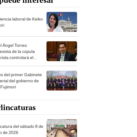
puede interesar
iencia laboral de Keiko
ori
l Ángel Torres:
esista de la cúpula
rista controlará el
r año del Senado
les del primer Gabinete
erial del gobierno de
 Fujimori
lincaturas
ncatura del sábado 8 de
o de 2026