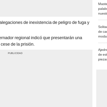
Maste
palab
nuest
 alegaciones de inexistencia de peligro de fuga y
Solita
de ca
moda.
ernador regional indicó que presentarán una
demue
 cese de la prisión.
Ajedre
de es
piezas
consi