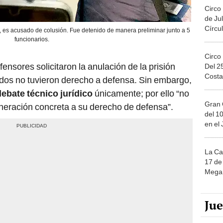
Circo
de Jul
Círcul
 es acusado de colusión. Fue detenido de manera preliminar junto a 5
funcionarios.
Circo
ensores solicitaron la anulación de la prisión
Del 2
Costa
ados no tuvieron derecho a defensa. Sin embargo,
debate técnico jurídico
únicamente; por ello “no
Gran 
neración concreta a su derecho de defensa”.
del 10
en el
La Ca
17 de 
Mega 
Ju