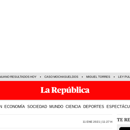
NUANO RESULTADOS HOY
CASO MOCHASUELDOS
MIGUEL TORRES
LEY PU
N
ECONOMÍA
SOCIEDAD
MUNDO
CIENCIA
DEPORTES
ESPECTÁCU
TE R
11 Ene 2021 | 11:27 h