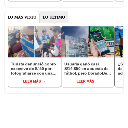
octubre en el link oficial
de la ONPE
LO MÁS VISTO
LO ÚLTIMO
Turista denunció cobro
Usuaria ganó casi
¿Se t
excesivo de S/ 50 por
S/14.850 en apuesta de
de a
fotografiarse con una
fútbol, pero DoradoBet
aclar
alpaca en Cusco y
se negó a pagar:
largo
LEER MÁS
LEER MÁS
Serenazgo recuperó el
Indecopi multó a la
del 6
dinero
empresa con más de S/
19.000