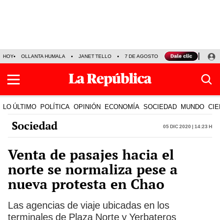
HOY
OLLANTA HUMALA
JANET TELLO
7 DE AGOSTO
TINKA RESULTADOS
LO ÚLTIMO
POLÍTICA
OPINIÓN
ECONOMÍA
SOCIEDAD
MUNDO
CIE
Sociedad
05 Dic 2020 | 14:23 h
Venta de pasajes hacia el
norte se normaliza pese a
nueva protesta en Chao
Las agencias de viaje ubicadas en los
terminales de Plaza Norte y Yerbateros